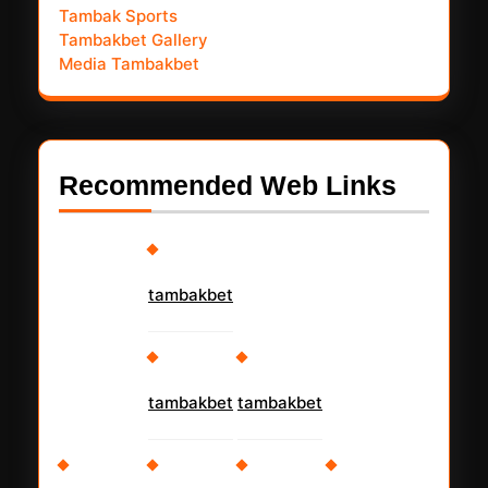
Tambak Sports
Tambakbet Gallery
Media Tambakbet
Recommended Web Links
tambakbet
tambakbet
tambakbet