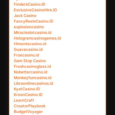
FindersCasino.ID
ExclusiveCasinoHire.ID
Jack Casino
FancyReelsCasino.ID
explosioncasino
Miracleslotcasino.id
Hologramcasinogames.id
Himontecasino.id
Guavacasino.id
Froecasino.id
Gam Stop Casino
Freshcasinoglass.id
Nobettercasino.id
Monkeyfuncasino.id
Libraonlinecasinos.id
KyatCasino.ID
KroonCasino.ID
LearnCraft
CreatorPlaybook
BudgetVoyager