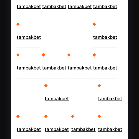
tambakbet
tambakbet
tambakbet
tambakbet
tambakbet
tambakbet
tambakbet
tambakbet
tambakbet
tambakbet
tambakbet
tambakbet
tambakbet
tambakbet
tambakbet
tambakbet