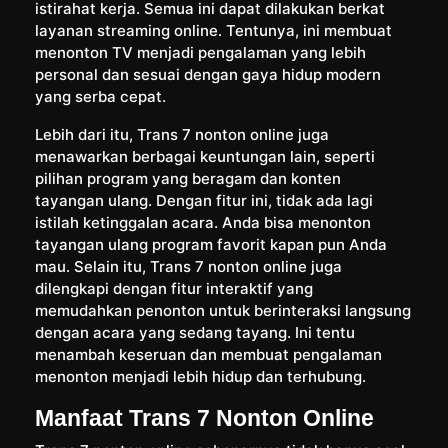
istirahat kerja. Semua ini dapat dilakukan berkat
layanan streaming online. Tentunya, ini membuat
menonton TV menjadi pengalaman yang lebih
personal dan sesuai dengan gaya hidup modern
yang serba cepat.
Lebih dari itu, Trans 7 nonton online juga
menawarkan berbagai keuntungan lain, seperti
pilihan program yang beragam dan konten
tayangan ulang. Dengan fitur ini, tidak ada lagi
istilah ketinggalan acara. Anda bisa menonton
tayangan ulang program favorit kapan pun Anda
mau. Selain itu, Trans 7 nonton online juga
dilengkapi dengan fitur interaktif yang
memudahkan penonton untuk berinteraksi langsung
dengan acara yang sedang tayang. Ini tentu
menambah keseruan dan membuat pengalaman
menonton menjadi lebih hidup dan terhubung.
Manfaat Trans 7 Nonton Online