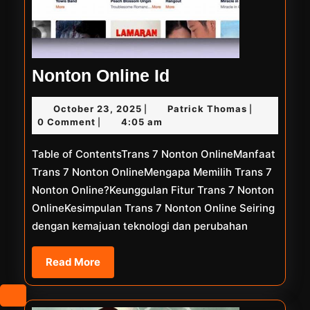
Nonton
Nonton Online Id
Online
October
Patrick
October 23, 2025
Patrick Thomas
|
|
Id
23,
Thomas
0 Comment
4:05 am
|
2025
Table of ContentsTrans 7 Nonton OnlineManfaat
Trans 7 Nonton OnlineMengapa Memilih Trans 7
Nonton Online?Keunggulan Fitur Trans 7 Nonton
OnlineKesimpulan Trans 7 Nonton Online Seiring
dengan kemajuan teknologi dan perubahan
Read
Read More
More