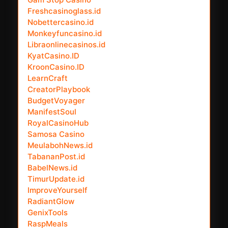
Freshcasinoglass.id
Nobettercasino.id
Monkeyfuncasino.id
Libraonlinecasinos.id
KyatCasino.ID
KroonCasino.ID
LearnCraft
CreatorPlaybook
BudgetVoyager
ManifestSoul
RoyalCasinoHub
Samosa Casino
MeulabohNews.id
TabananPost.id
BabelNews.id
TimurUpdate.id
ImproveYourself
RadiantGlow
GenixTools
RaspMeals