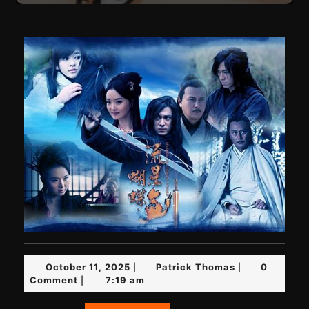
October
Patrick
October 11, 2025
Patrick Thomas
0
|
|
11,
Thomas
Comment
7:19 am
|
2025