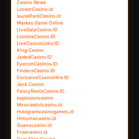
Casino News
LockerCasino.id
laurelParkCasino.id
Markas Game Online
LiveGalaCasino.ID
LionessCasino.ID
LiveCasinoLinks.ID
King Casino
JadedCasino.ID
EyeconCasinos.ID
FindersCasino.ID
ExclusiveCasinoHire.ID
Jack Casino
FancyReelsCasino.ID
explosioncasino
Miracleslotcasino.id
Hologramcasinogames.id
Himontecasino.id
Guavacasino.id
Froecasino.id
Gam Stop Casino