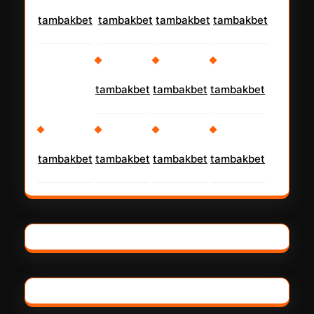
tambakbet
tambakbet
tambakbet
tambakbet
tambakbet
tambakbet
tambakbet
tambakbet
tambakbet
tambakbet
tambakbet