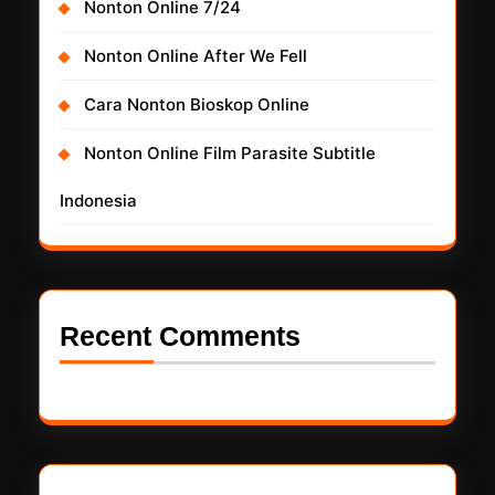
Nonton Online 7/24
Nonton Online After We Fell
Cara Nonton Bioskop Online
Nonton Online Film Parasite Subtitle
Indonesia
Recent Comments