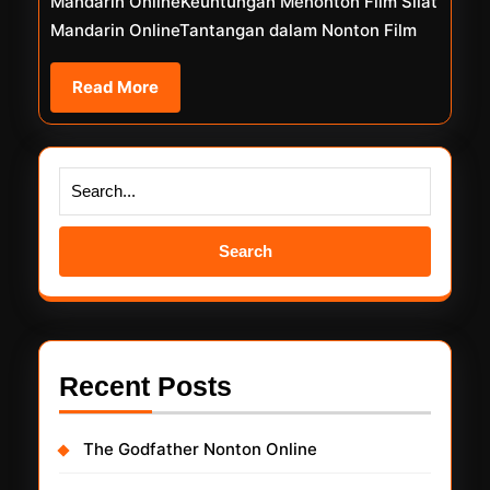
Mandarin OnlineKeuntungan Menonton Film Silat
Mandarin OnlineTantangan dalam Nonton Film
Read
Read More
More
Search
for:
Recent Posts
The Godfather Nonton Online