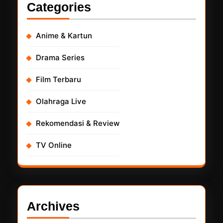
Categories
Anime & Kartun
Drama Series
Film Terbaru
Olahraga Live
Rekomendasi & Review
TV Online
Archives