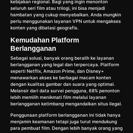
kebijakan regional. Bagi yang ingin menonton
seluruh seri film atau trilogi, ini bisa menjadi
hambatan yang cukup menyebalkan. Anda mungkin
perlu menggunakan layanan VPN untuk mengakses
konten yang dibatasi geografis.
Kemudahan Platform
Berlangganan
Sebagai solusi, banyak orang beralih ke layanan
berlangganan yang legal dan terpercaya. Platform
seperti Netflix, Amazon Prime, dan Disney+
menawarkan akses ke berbagai macam konten
dengan kualitas gambar dan suara yang optimal.
Melansir dari data survei pengguna, 68% penonton
lebih memilih menikmati film melalui layanan
berlangganan ketimbang mengandalkan situs ilegal.
Penggunaan platform berlangganan ini tidak hanya
menjamin keamanan tetapi juga turut mendukung
para pembuat film. Dengan lebih banyak orang yang