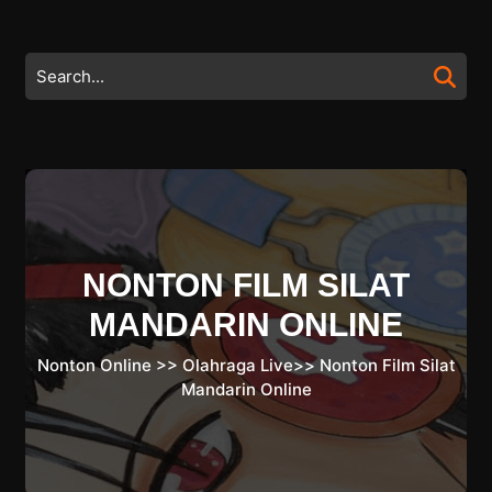
Skip
to
content
Search
Skip
for:
to
content
NONTON FILM SILAT
MANDARIN ONLINE
Nonton Online
>>
Olahraga Live
>>
Nonton Film Silat
Mandarin Online