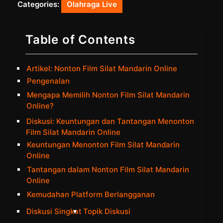
Categories:
Olahraga Live
Table of Contents
Artikel: Nonton Film Silat Mandarin Online
Pengenalan
Mengapa Memilih Nonton Film Silat Mandarin
Online?
Diskusi: Keuntungan dan Tantangan Menonton
Film Silat Mandarin Online
Keuntungan Menonton Film Silat Mandarin
Online
Tantangan dalam Nonton Film Silat Mandarin
Online
Kemudahan Platform Berlangganan
Diskusi Singkat
Topik Diskusi