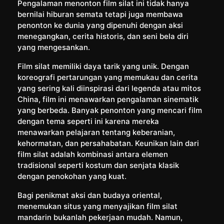
Pengalaman menonton film silat ini tidak hanya
bernilai hiburan semata tetapi juga membawa
penonton ke dunia yang dipenuhi dengan aksi
menegangkan, cerita historis, dan seni bela diri
yang mengesankan.
Film silat memiliki daya tarik yang unik. Dengan
koreografi pertarungan yang memukau dan cerita
yang sering kali diinspirasi dari legenda atau mitos
China, film ini menawarkan pengalaman sinematik
yang berbeda. Banyak penonton yang mencari film
dengan tema seperti ini karena mereka
menawarkan pelajaran tentang keberanian,
kehormatan, dan persahabatan. Keunikan lain dari
film silat adalah kombinasi antara elemen
tradisional seperti kostum dan senjata klasik
dengan penokohan yang kuat.
Bagi penikmat aksi dan budaya oriental,
menemukan situs yang menyajikan film silat
mandarin bukanlah pekerjaan mudah. Namun,