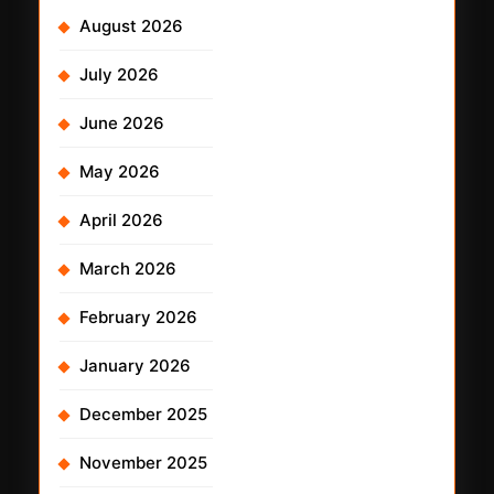
August 2026
July 2026
June 2026
May 2026
April 2026
March 2026
February 2026
January 2026
December 2025
November 2025