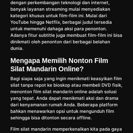
dengan perkembangan teknologi dan internet,
banyak layanan streaming mulai menyediakan
kategori khusus untuk film-film ini. Mulai dari
YouTube hingga Netflix, berbagai judul tersedia
untuk memenuhi dahaga aksi para penonton.
Adanya fitur subtitle juga membuat film-film ini bisa
dinikmati oleh penonton dari berbagai belahan
dunia.
Mengapa Memilih Nonton Film
Silat Mandarin Online?
Bagi siapa saja yang ingin menikmati keasyikan film
silat tanpa repot ke bioskop atau membeli DVD fisik,
menonton film silat mandarin online adalah solusi
yang tepat. Anda dapat menikmati aksi dan drama
dari kenyamanan rumah Anda. Beberapa platform
bahkan menawarkan opsi untuk mengunduh film
sehingga bisa ditonton secara offline.
Film silat mandarin memperkenalkan kita pada gaya