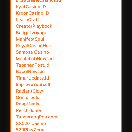
Libraonlinecasinos.id
KyatCasino.ID
KroonCasino.ID
LearnCraft
CreatorPlaybook
BudgetVoyager
ManifestSoul
RoyalCasinoHub
Samosa Casino
MeulabohNews.id
TabananPost.id
BabelNews.id
TimurUpdate.id
ImproveYourself
RadiantGlow
GenixTools
RaspMeals
PerchHome
TangerangPos.com
XX520 Casino
520PlayZone