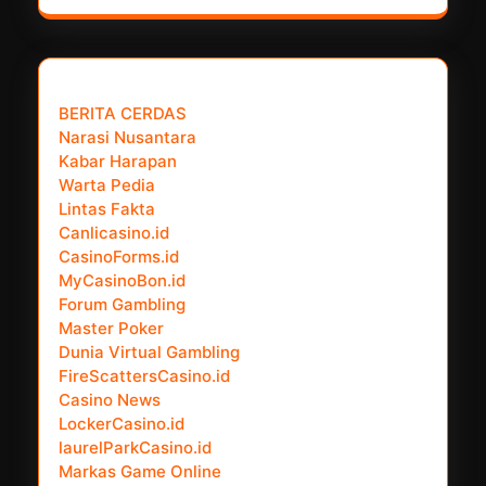
𝗣𝗮𝗿𝘁𝗻𝗲𝗿 𝗡𝗲𝘄𝘀 𝗡𝗲𝘁𝘄𝗼𝗿𝗸 :
BERITA CERDAS
Narasi Nusantara
Kabar Harapan
Warta Pedia
Lintas Fakta
Canlicasino.id
CasinoForms.id
MyCasinoBon.id
Forum Gambling
Master Poker
Dunia Virtual Gambling
FireScattersCasino.id
Casino News
LockerCasino.id
laurelParkCasino.id
Markas Game Online