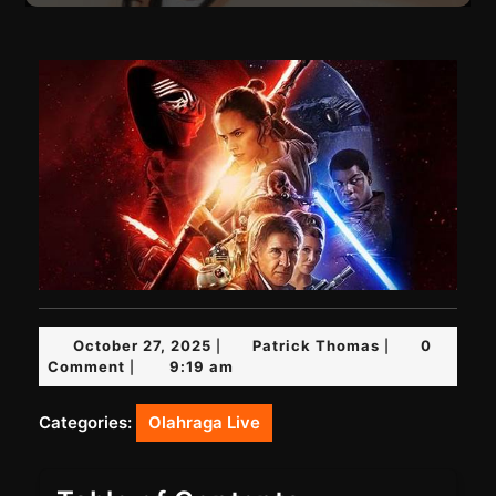
October
Patrick
October 27, 2025
Patrick Thomas
0
|
|
27,
Thomas
Comment
9:19 am
|
2025
Categories:
Olahraga Live