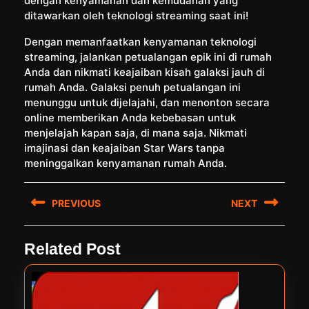
dengan kenyamanan dan kemudahan yang
ditawarkan oleh teknologi streaming saat ini!
Dengan memanfaatkan kenyamanan teknologi
streaming, jalankan petualangan epik ini di rumah
Anda dan nikmati keajaiban kisah galaksi jauh di
rumah Anda. Galaksi penuh petualangan ini
menunggu untuk dijelajahi, dan menonton secara
online memberikan Anda kebebasan untuk
menjelajah kapan saja, di mana saja. Nikmati
imajinasi dan keajaiban Star Wars tanpa
meninggalkan kenyamanan rumah Anda.
Post
PREVIOUS
NEXT
navigation
Previous
Next
Related Post
post:
post: