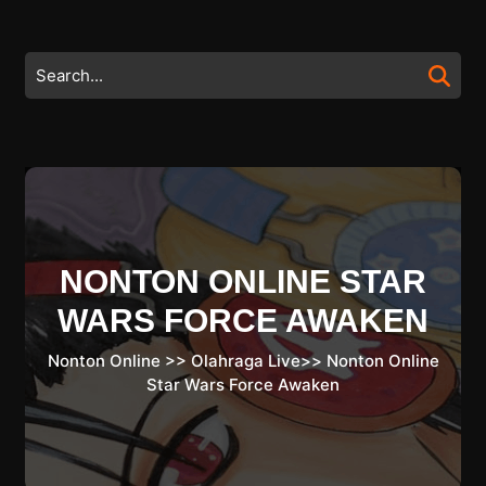
Skip
to
content
Search
Skip
for:
to
content
NONTON ONLINE STAR
WARS FORCE AWAKEN
Nonton Online
>>
Olahraga Live
>>
Nonton Online
Star Wars Force Awaken