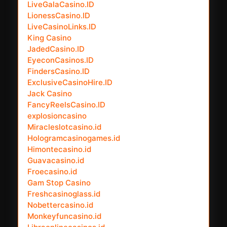
LiveGalaCasino.ID
LionessCasino.ID
LiveCasinoLinks.ID
King Casino
JadedCasino.ID
EyeconCasinos.ID
FindersCasino.ID
ExclusiveCasinoHire.ID
Jack Casino
FancyReelsCasino.ID
explosioncasino
Miracleslotcasino.id
Hologramcasinogames.id
Himontecasino.id
Guavacasino.id
Froecasino.id
Gam Stop Casino
Freshcasinoglass.id
Nobettercasino.id
Monkeyfuncasino.id