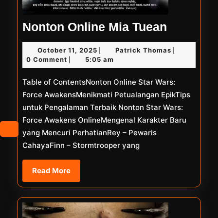
Nonton
Nonton Online Mia Tuean
Online
October
Patrick
October 11, 2025
Patrick Thomas
|
|
Mia
11,
Thomas
0 Comment
5:05 am
|
Tuean
2025
Table of ContentsNonton Online Star Wars:
Force AwakensMenikmati Petualangan EpikTips
untuk Pengalaman Terbaik Nonton Star Wars:
Force Awakens OnlineMengenal Karakter Baru
yang Mencuri PerhatianRey – Pewaris
CahayaFinn – Stormtrooper yang
Read
Read More
More