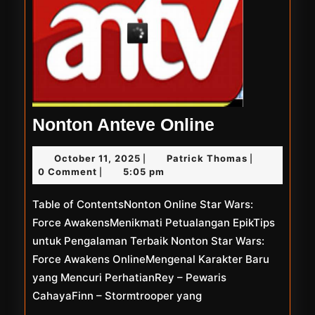
Nonton
Nonton Anteve Online
Anteve
October
Patrick
October 11, 2025
Patrick Thomas
|
|
Online
11,
Thomas
0 Comment
5:05 pm
|
2025
Table of ContentsNonton Online Star Wars:
Force AwakensMenikmati Petualangan EpikTips
untuk Pengalaman Terbaik Nonton Star Wars:
Force Awakens OnlineMengenal Karakter Baru
yang Mencuri PerhatianRey – Pewaris
CahayaFinn – Stormtrooper yang