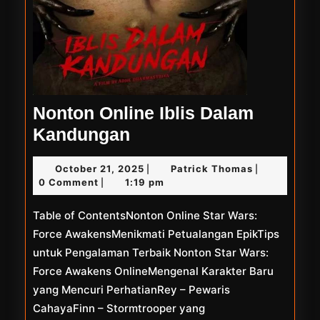
Nonton Online Iblis Dalam
Nonton
Kandungan
Online
October
Patrick
October 21, 2025
Patrick Thomas
|
|
Iblis
21,
Thomas
0 Comment
1:19 pm
|
Dalam
2025
Table of ContentsNonton Online Star Wars:
Kandungan
Force AwakensMenikmati Petualangan EpikTips
untuk Pengalaman Terbaik Nonton Star Wars:
Force Awakens OnlineMengenal Karakter Baru
yang Mencuri PerhatianRey – Pewaris
CahayaFinn – Stormtrooper yang