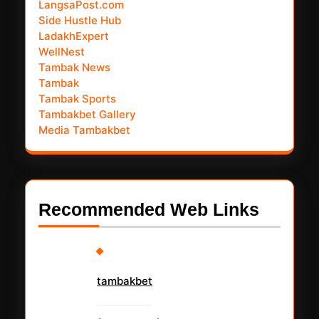
LangsaPost.com
Side Hustle Hub
LadakhExpert
WellNest
Tambak News
Tambak
Tambak Sports
Tambakbet Gallery
Media Tambakbet
Recommended Web Links
tambakbet