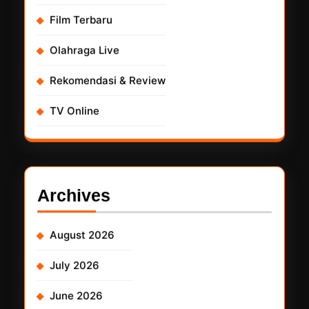
Film Terbaru
Olahraga Live
Rekomendasi & Review
TV Online
Archives
August 2026
July 2026
June 2026