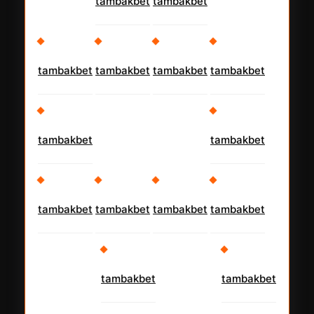
tambakbet
tambakbet
tambakbet
tambakbet
tambakbet
tambakbet
tambakbet
tambakbet
tambakbet
tambakbet
tambakbet
tambakbet
tambakbet
tambakbet