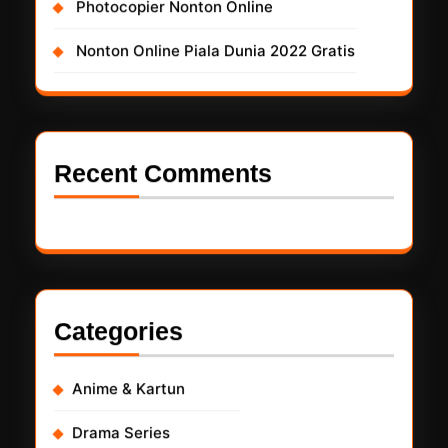
Photocopier Nonton Online
Nonton Online Piala Dunia 2022 Gratis
Recent Comments
Categories
Anime & Kartun
Drama Series