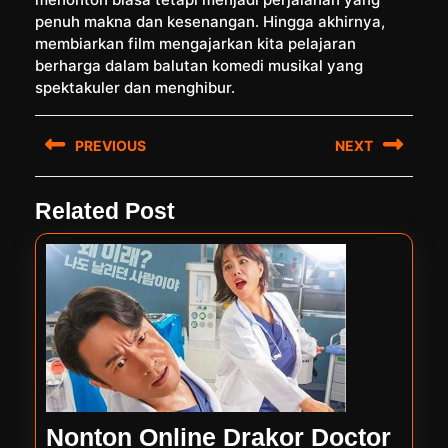
penuh makna dan kesenangan. Hingga akhirnya,
membiarkan film mengajarkan kita pelajaran
berharga dalam balutan komedi musikal yang
spektakuler dan menghibur.
Post
PREVIOUS
NEXT
navigation
Previous
Next
Related Post
post:
post:
Nonton Online Drakor Doctor