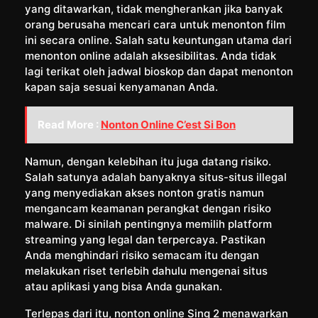
yang ditawarkan, tidak mengherankan jika banyak
orang berusaha mencari cara untuk menonton film
ini secara online. Salah satu keuntungan utama dari
menonton online adalah aksesibilitas. Anda tidak
lagi terikat oleh jadwal bioskop dan dapat menonton
kapan saja sesuai kenyamanan Anda.
Read More :
Nonton Online C’est Si Bon
Namun, dengan kelebihan itu juga datang risiko.
Salah satunya adalah banyaknya situs-situs illegal
yang menyediakan akses nonton gratis namun
mengancam keamanan perangkat dengan risiko
malware. Di sinilah pentingnya memilih platform
streaming yang legal dan terpercaya. Pastikan
Anda menghindari risiko semacam itu dengan
melakukan riset terlebih dahulu mengenai situs
atau aplikasi yang bisa Anda gunakan.
Terlepas dari itu, nonton online Sing 2 menawarkan