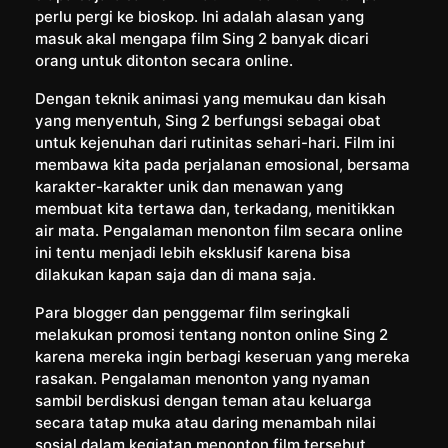
perlu pergi ke bioskop. Ini adalah alasan yang
masuk akal mengapa film Sing 2 banyak dicari
orang untuk ditonton secara online.
Dengan teknik animasi yang memukau dan kisah
yang menyentuh, Sing 2 berfungsi sebagai obat
untuk kejenuhan dari rutinitas sehari-hari. Film ini
membawa kita pada perjalanan emosional, bersama
karakter-karakter unik dan menawan yang
membuat kita tertawa dan, terkadang, menitikkan
air mata. Pengalaman menonton film secara online
ini tentu menjadi lebih eksklusif karena bisa
dilakukan kapan saja dan di mana saja.
Para blogger dan penggemar film seringkali
melakukan promosi tentang nonton online Sing 2
karena mereka ingin berbagi keseruan yang mereka
rasakan. Pengalaman menonton yang nyaman
sambil berdiskusi dengan teman atau keluarga
secara tatap muka atau daring menambah nilai
sosial dalam kegiatan menonton film tersebut.