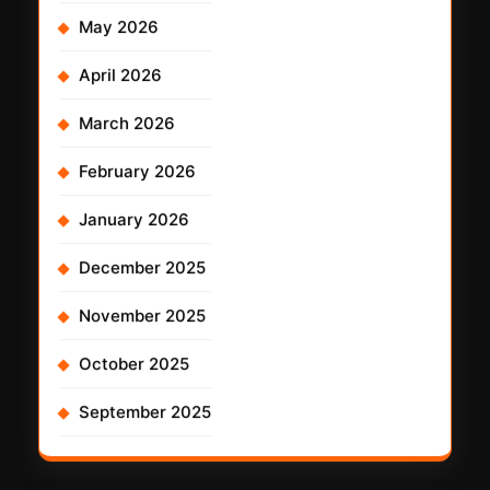
May 2026
April 2026
March 2026
February 2026
January 2026
December 2025
November 2025
October 2025
September 2025