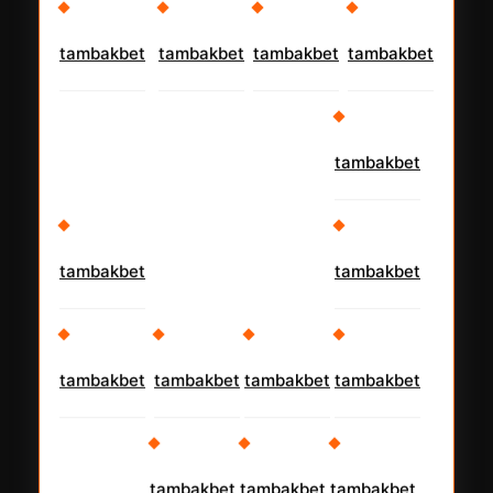
tambakbet
tambakbet
tambakbet
tambakbet
tambakbet
tambakbet
tambakbet
tambakbet
tambakbet
tambakbet
tambakbet
tambakbet
tambakbet
tambakbet