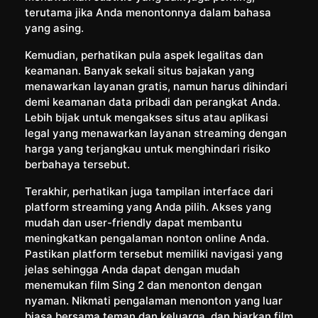
terutama jika Anda menontonnya dalam bahasa
yang asing.
Kemudian, perhatikan pula aspek legalitas dan
keamanan. Banyak sekali situs bajakan yang
menawarkan layanan gratis, namun harus dihindari
demi keamanan data pribadi dan perangkat Anda.
Lebih bijak untuk mengakses situs atau aplikasi
legal yang menawarkan layanan streaming dengan
harga yang terjangkau untuk menghindari risiko
berbahaya tersebut.
Terakhir, perhatikan juga tampilan interface dari
platform streaming yang Anda pilih. Akses yang
mudah dan user-friendly dapat membantu
meningkatkan pengalaman nonton online Anda.
Pastikan platform tersebut memiliki navigasi yang
jelas sehingga Anda dapat dengan mudah
menemukan film Sing 2 dan menonton dengan
nyaman. Nikmati pengalaman menonton yang luar
biasa bersama teman dan keluarga, dan biarkan film