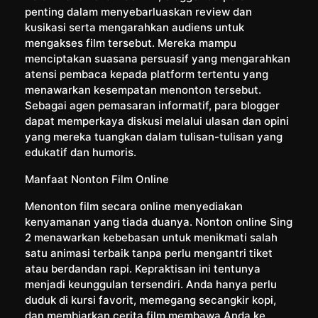
penting dalam menyebarluaskan review dan
kusikasi serta mengarahkan audiens untuk
mengakses film tersebut. Mereka mampu
menciptakan suasana persuasif yang mengarahkan
atensi pembaca kepada platform tertentu yang
menawarkan kesempatan menonton tersebut.
Sebagai agen pemasaran informatif, para blogger
dapat memperkaya diskusi melalui ulasan dan opini
yang mereka tuangkan dalam tulisan-tulisan yang
edukatif dan humoris.
Manfaat Nonton Film Online
Menonton film secara online menyediakan
kenyamanan yang tiada duanya. Nonton online Sing
2 menawarkan kebebasan untuk menikmati salah
satu animasi terbaik tanpa perlu mengantri tiket
atau berdandan rapi. Kepraktisan ini tentunya
menjadi keunggulan tersendiri. Anda hanya perlu
duduk di kursi favorit, memegang secangkir kopi,
dan membiarkan cerita film membawa Anda ke