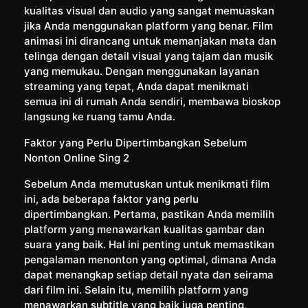
kualitas visual dan audio yang sangat memuaskan
jika Anda menggunakan platform yang benar. Film
animasi ini dirancang untuk memanjakan mata dan
telinga dengan detail visual yang tajam dan musik
yang memukau. Dengan menggunakan layanan
streaming yang tepat, Anda dapat menikmati
semua ini di rumah Anda sendiri, membawa bioskop
langsung ke ruang tamu Anda.
Faktor yang Perlu Dipertimbangkan Sebelum
Nonton Online Sing 2
Sebelum Anda memutuskan untuk menikmati film
ini, ada beberapa faktor yang perlu
dipertimbangkan. Pertama, pastikan Anda memilih
platform yang menawarkan kualitas gambar dan
suara yang baik. Hal ini penting untuk memastikan
pengalaman menonton yang optimal, dimana Anda
dapat menangkap setiap detail nyata dan seirama
dari film ini. Selain itu, memilih platform yang
menawarkan subtitle yang baik juga penting,