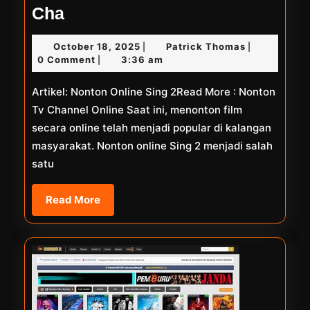
Nonton
Cha
Online
October
Patrick
October 18, 2025
Patrick Thomas
|
|
Drakor
18,
Thomas
0 Comment
3:36 am
|
Doctor
2025
Artikel: Nonton Online Sing 2Read More : Nonton
Cha
Tv Channel Online Saat ini, menonton film
secara online telah menjadi popular di kalangan
masyarakat. Nonton online Sing 2 menjadi salah
satu
Read
Read More
More