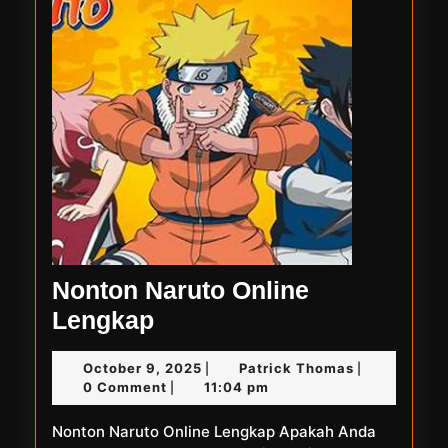
Nonton Naruto Online
Nonton
Lengkap
Naruto
October
Patrick
October 9, 2025
Patrick Thomas
|
|
Online
9,
Thomas
0 Comment
11:04 pm
|
Lengkap
2025
Nonton Naruto Online Lengkap Apakah Anda