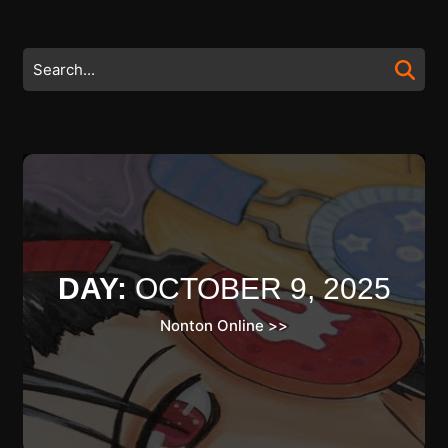
Skip
to
content
Search
Skip
for:
to
content
DAY:
OCTOBER 9, 2025
Nonton Online
>>