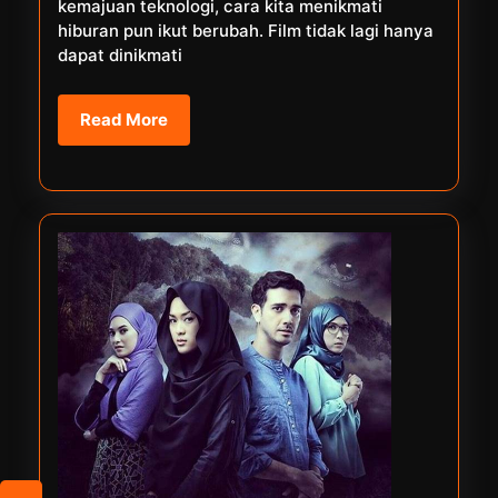
kemajuan teknologi, cara kita menikmati
hiburan pun ikut berubah. Film tidak lagi hanya
dapat dinikmati
Read
Read More
More