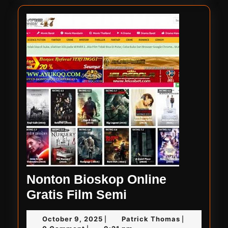
Nonton Bioskop Online
Nonton
Gratis Film Semi
Bioskop
October
Patrick
October 9, 2025
Patrick Thomas
|
|
Online