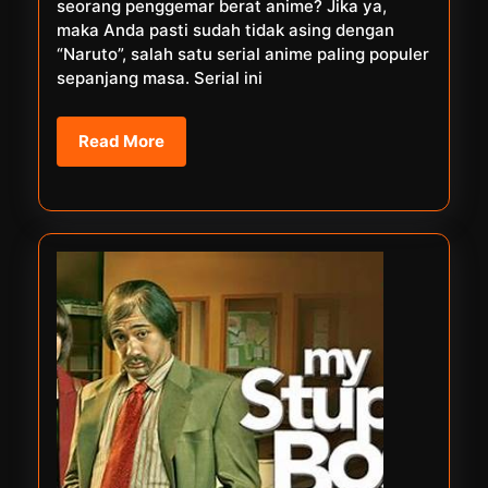
seorang penggemar berat anime? Jika ya,
maka Anda pasti sudah tidak asing dengan
“Naruto”, salah satu serial anime paling populer
sepanjang masa. Serial ini
Read
Read More
More