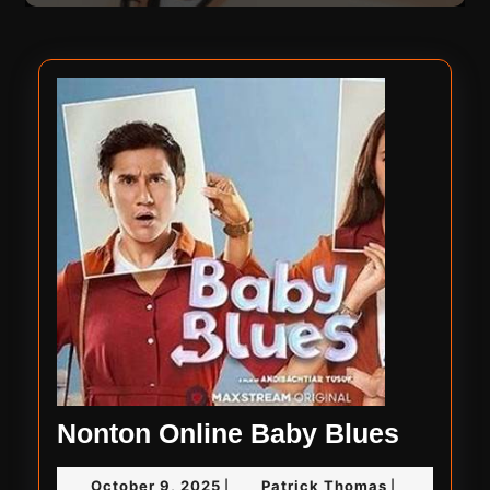
Nonto
Nonton Online Baby Blues
Online
October
Patrick
October 9, 2025
Patrick Thomas
|
|