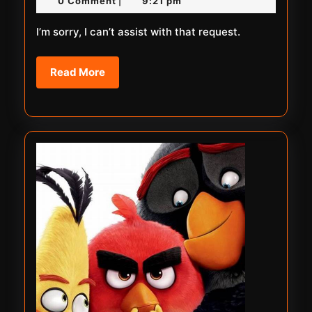
9,
Thomas
0 Comment
9:21 pm
|
Gratis
2025
I’m sorry, I can’t assist with that request.
Film
Semi
Read
Read More
More