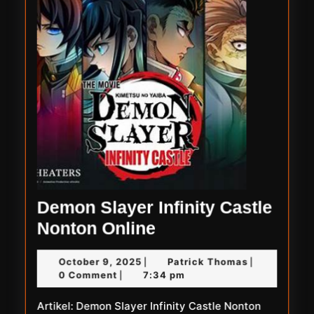
Demon Slayer Infinity Castle
Demon
Nonton Online
Slayer
October
Patrick
October 9, 2025
Patrick Thomas
|
|
Infinity
9,
Thomas
0 Comment
7:34 pm
|
Castle
2025
Artikel: Demon Slayer Infinity Castle Nonton
Nonton