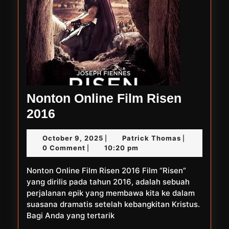
Nonton Online Film Risen
Nonton
2016
Online
October
Patrick
October 9, 2025
Patrick Thomas
|
|
Film
9,
Thomas
0 Comment
10:20 pm
|
Risen
2025
Nonton Online Film Risen 2016 Film “Risen”
2016
yang dirilis pada tahun 2016, adalah sebuah
perjalanan epik yang membawa kita ke dalam
suasana dramatis setelah kebangkitan Kristus.
Bagi Anda yang tertarik