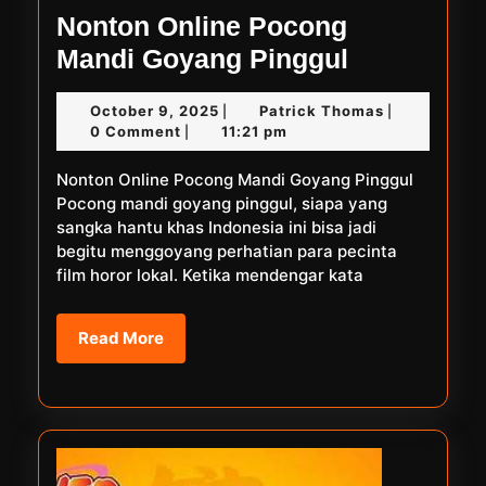
Nonton Online Pocong
Nonton
Mandi Goyang Pinggul
Online
October
Patrick
October 9, 2025
Patrick Thomas
|
|
Pocong
9,
Thomas
0 Comment
11:21 pm
|
Mandi
2025
Nonton Online Pocong Mandi Goyang Pinggul
Goyang
Pocong mandi goyang pinggul, siapa yang
Pinggul
sangka hantu khas Indonesia ini bisa jadi
begitu menggoyang perhatian para pecinta
film horor lokal. Ketika mendengar kata
Read
Read More
More