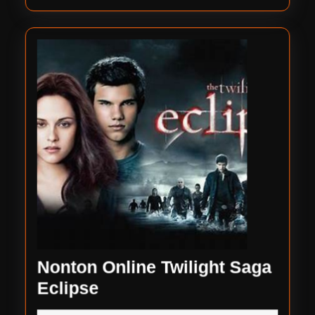
Nonton Online Twilight Saga
Nonton
Eclipse
Online