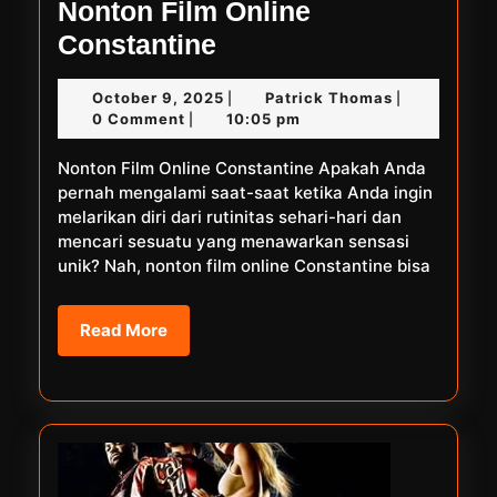
Nonton Film Online
Nonton
Constantine
Film
October
Patrick
October 9, 2025
Patrick Thomas
|
|
Online
9,
Thomas
0 Comment
10:05 pm
|
Constantine
2025
Nonton Film Online Constantine Apakah Anda
pernah mengalami saat-saat ketika Anda ingin
melarikan diri dari rutinitas sehari-hari dan
mencari sesuatu yang menawarkan sensasi
unik? Nah, nonton film online Constantine bisa
Read
Read More
More