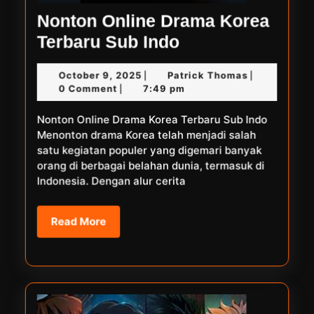
Nonton Online Drama Korea
Nonton
Terbaru Sub Indo
Online
October
Patrick
October 9, 2025
Patrick Thomas
|
|
Drama
9,
Thomas
0 Comment
7:49 pm
|
Korea
2025
Nonton Online Drama Korea Terbaru Sub Indo
Terbaru
Menonton drama Korea telah menjadi salah
Sub
satu kegiatan populer yang digemari banyak
Indo
orang di berbagai belahan dunia, termasuk di
Indonesia. Dengan alur cerita
Read
Read More
More