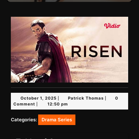
October
Patrick
October 1, 2025
Patrick Thomas
0
|
|
1,
Thomas
Comment
12:50 pm
|
2025
Categories:
Drama Series