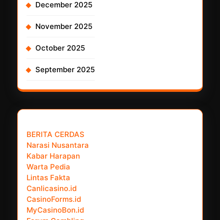
December 2025
November 2025
October 2025
September 2025
𝗣𝗮𝗿𝘁𝗻𝗲𝗿 𝗡𝗲𝘄𝘀 𝗡𝗲𝘁𝘄𝗼𝗿𝗸 :
BERITA CERDAS
Narasi Nusantara
Kabar Harapan
Warta Pedia
Lintas Fakta
Canlicasino.id
CasinoForms.id
MyCasinoBon.id