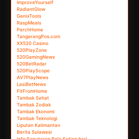
ImproveYourself
RadiantGlow
GenixTools
RaspMeals
PerchHome
TangerangPos.com
XX520 Casino
520PlayZone
520GamingNews
520BetRadar
520PlayScope
AV7PlayNews
LasiBetNews
FitFromHome
Tambak Sehat
Tambak Zodiak
Tambak Ekonomi
Tambak Teknologi
Liputan Kalimantan
Berita Sulawesi
Info Seputaran Bola Setiap hari