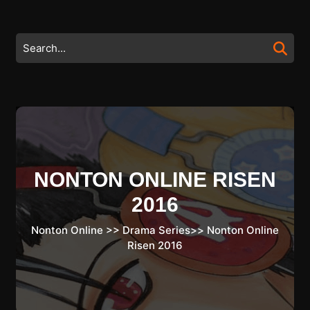
Skip
to
content
Search
Skip
for:
to
content
NONTON ONLINE RISEN
2016
Nonton Online
>>
Drama Series
>>
Nonton Online
Risen 2016