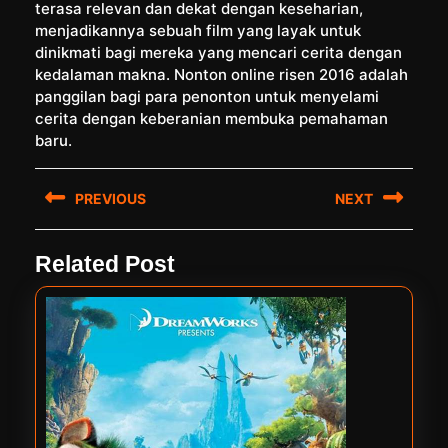
terasa relevan dan dekat dengan keseharian,
menjadikannya sebuah film yang layak untuk
dinikmati bagi mereka yang mencari cerita dengan
kedalaman makna. Nonton online risen 2016 adalah
panggilan bagi para penonton untuk menyelami
cerita dengan keberanian membuka pemahaman
baru.
Post
PREVIOUS
NEXT
navigation
Previous
Next
Related Post
post:
post: