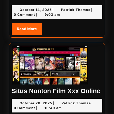
Onlin
October
Patrick
October 14, 2025
Patrick Thomas
|
|
Sub
14,
Thomas
0 Comment
9:03 am
|
Indo
2025
Xxi
Read
Read More
More
Situ
Situs Nonton Film Xxx Online
Non
October
Patrick
October 20, 2025
Patrick Thomas
|
|
Film
20,
Thomas
0 Comment
10:49 am
|
Xxx
2025