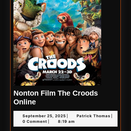
Nonton Film The Croods
Nonton
Online
Film
September
Patrick
September 25, 2025
Patrick Thomas
|
|
The
25,
Thomas
0 Comment
8:19 am
|
Croods
2025