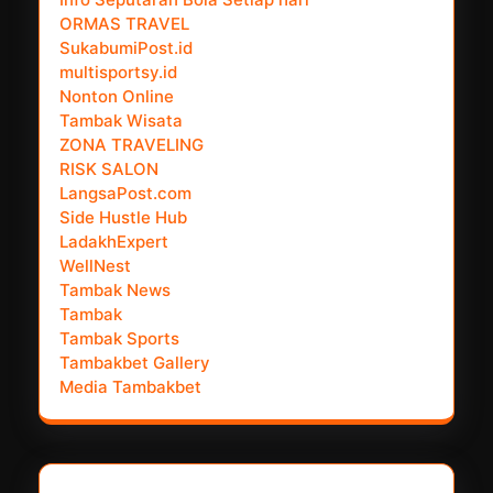
ORMAS TRAVEL
SukabumiPost.id
multisportsy.id
Nonton Online
Tambak Wisata
ZONA TRAVELING
RISK SALON
LangsaPost.com
Side Hustle Hub
LadakhExpert
WellNest
Tambak News
Tambak
Tambak Sports
Tambakbet Gallery
Media Tambakbet