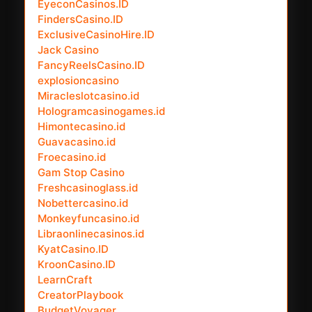
EyeconCasinos.ID
FindersCasino.ID
ExclusiveCasinoHire.ID
Jack Casino
FancyReelsCasino.ID
explosioncasino
Miracleslotcasino.id
Hologramcasinogames.id
Himontecasino.id
Guavacasino.id
Froecasino.id
Gam Stop Casino
Freshcasinoglass.id
Nobettercasino.id
Monkeyfuncasino.id
Libraonlinecasinos.id
KyatCasino.ID
KroonCasino.ID
LearnCraft
CreatorPlaybook
BudgetVoyager