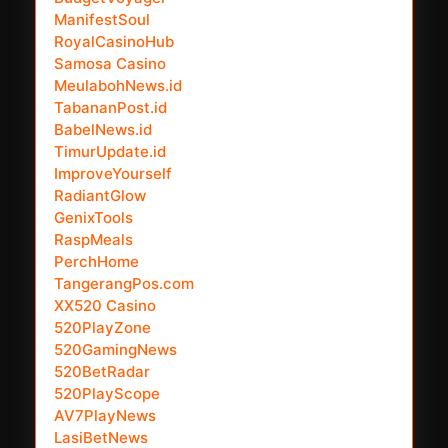
ManifestSoul
RoyalCasinoHub
Samosa Casino
MeulabohNews.id
TabananPost.id
BabelNews.id
TimurUpdate.id
ImproveYourself
RadiantGlow
GenixTools
RaspMeals
PerchHome
TangerangPos.com
XX520 Casino
520PlayZone
520GamingNews
520BetRadar
520PlayScope
AV7PlayNews
LasiBetNews