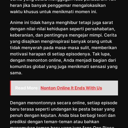
heran jika banyak penggemar mengalokasikan
waktu khusus untuk menikmati momen ini.
Anime ini tidak hanya menghibur tetapi juga sarat
dengan nilai-nilai kehidupan seperti persahabatan,
keberanian, dan pentingnya mengejar mimpi. Cerita
yang disajikan menginspirasi banyak orang untuk
tidak menyerah pada masa-masa sulit, memberikan
motivasi harapan di setiap episodenya. Tak lupa,
dengan menonton online, Anda menjadi bagian dari
komunitas global yang juga menikmati sensasi yang
sama.
Read More :
Nonton Online It Ends With Us
Dengan menontonnya secara online, setiap episode
baru terasa seperti undangan ke pesta besar yang
penuh dengan kejutan. Anda bisa berbagi teori dan
prediksi dengan teman-teman atau bahkan
menemukan teman baru yang juga fans One Piece.