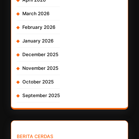
March 2026
February 2026
January 2026
December 2025
November 2025
October 2025
September 2025
𝗣𝗮𝗿𝘁𝗻𝗲𝗿 𝗡𝗲𝘄𝘀 𝗡𝗲𝘁𝘄𝗼𝗿𝗸 :
BERITA CERDAS