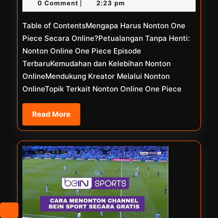
20,
Thomas
0 Comment
2:23 pm
|
21
2025
Table of ContentsMengapa Harus Nonton One
Piece Secara Online?Petualangan Tanpa Henti:
Nonton Online One Piece Episode
TerbaruKemudahan dan Kelebihan Nonton
OnlineMendukung Kreator Melalui Nonton
OnlineTopik Terkait Nonton Online One Piece
Read
Read More
More