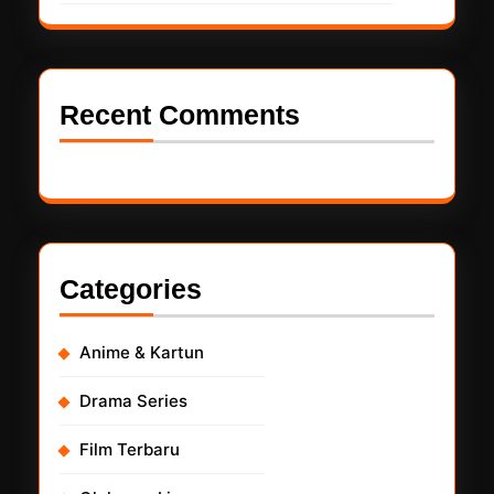
Recent Comments
Categories
Anime & Kartun
Drama Series
Film Terbaru