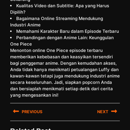
Kualitas Video dan Subtitle: Apa yang Harus
Dipilih?
Bagaimana Online Streaming Mendukung
Industri Anime
Memahami Karakter Baru dalam Episode Terbaru
Perbandingan dengan Anime Lain: Keunggulan
One Piece
Menonton online One Piece episode terbaru
memberikan kebebasan dan keasyikan tersendiri
bagi penggemar anime. Dengan kemudahan akses,
Anda tidak hanya menikmati petualangan Luffy dan
kawan-kawan tetapi juga mendukung industri anime
secara keseluruhan. Jadi, siapkan popcorn Anda
dan bersiaplah menikmati setiap detik dari cerita
yang mengesankan ini!
Post
PREVIOUS
NEXT
navigation
Previous
Next