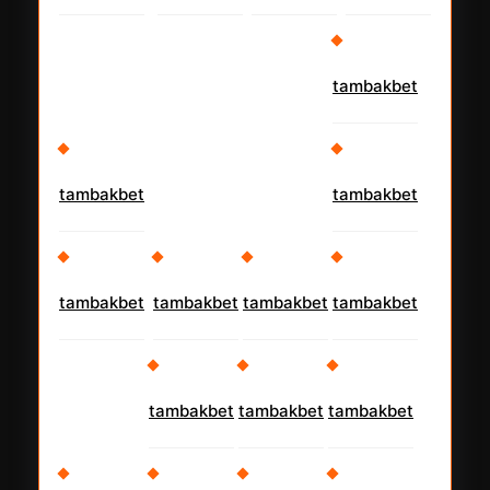
tambakbet
tambakbet
tambakbet
tambakbet
tambakbet
tambakbet
tambakbet
tambakbet
tambakbet
tambakbet