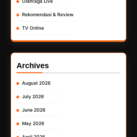
Olahraga Live
Rekomendasi & Review
TV Online
Archives
August 2026
July 2026
June 2026
May 2026
April 2026