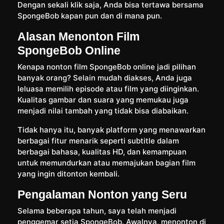
Dengan sekali klik saja, Anda bisa tertawa bersama
SpongeBob kapan pun dan di mana pun.
Alasan Menonton Film
SpongeBob Online
Kenapa nonton film SpongeBob online jadi pilihan
banyak orang? Selain mudah diakses, Anda juga
leluasa memilih episode atau film yang diinginkan.
Kualitas gambar dan suara yang memukau juga
menjadi nilai tambah yang tidak bisa diabaikan.
Tidak hanya itu, banyak platform yang menawarkan
berbagai fitur menarik seperti subtitle dalam
berbagai bahasa, kualitas HD, dan kemampuan
untuk memundurkan atau memajukan bagian film
yang ingin ditonton kembali.
Pengalaman Nonton yang Seru
Selama beberapa tahun, saya telah menjadi
penggemar setia SpongeBob. Awalnya, menonton di