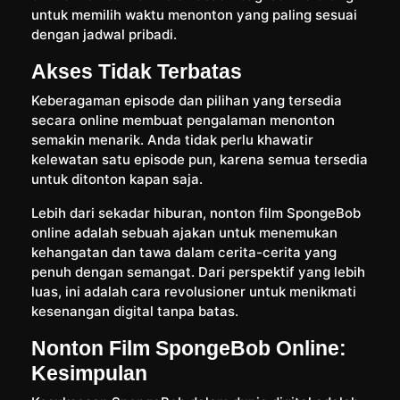
untuk memilih waktu menonton yang paling sesuai
dengan jadwal pribadi.
Akses Tidak Terbatas
Keberagaman episode dan pilihan yang tersedia
secara online membuat pengalaman menonton
semakin menarik. Anda tidak perlu khawatir
kelewatan satu episode pun, karena semua tersedia
untuk ditonton kapan saja.
Lebih dari sekadar hiburan, nonton film SpongeBob
online adalah sebuah ajakan untuk menemukan
kehangatan dan tawa dalam cerita-cerita yang
penuh dengan semangat. Dari perspektif yang lebih
luas, ini adalah cara revolusioner untuk menikmati
kesenangan digital tanpa batas.
Nonton Film SpongeBob Online:
Kesimpulan