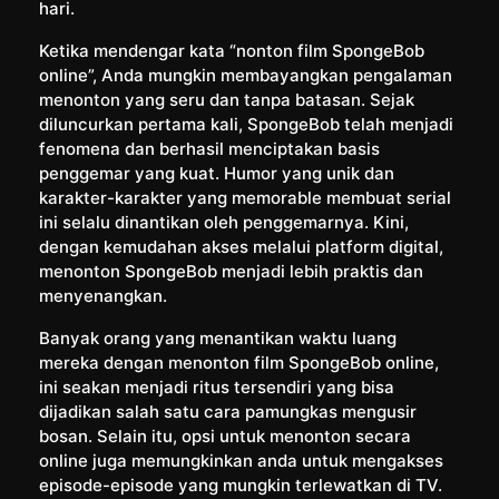
hari.
Ketika mendengar kata “nonton film SpongeBob
online”, Anda mungkin membayangkan pengalaman
menonton yang seru dan tanpa batasan. Sejak
diluncurkan pertama kali, SpongeBob telah menjadi
fenomena dan berhasil menciptakan basis
penggemar yang kuat. Humor yang unik dan
karakter-karakter yang memorable membuat serial
ini selalu dinantikan oleh penggemarnya. Kini,
dengan kemudahan akses melalui platform digital,
menonton SpongeBob menjadi lebih praktis dan
menyenangkan.
Banyak orang yang menantikan waktu luang
mereka dengan menonton film SpongeBob online,
ini seakan menjadi ritus tersendiri yang bisa
dijadikan salah satu cara pamungkas mengusir
bosan. Selain itu, opsi untuk menonton secara
online juga memungkinkan anda untuk mengakses
episode-episode yang mungkin terlewatkan di TV.