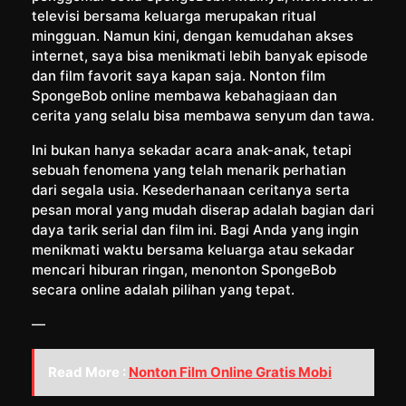
televisi bersama keluarga merupakan ritual
mingguan. Namun kini, dengan kemudahan akses
internet, saya bisa menikmati lebih banyak episode
dan film favorit saya kapan saja. Nonton film
SpongeBob online membawa kebahagiaan dan
cerita yang selalu bisa membawa senyum dan tawa.
Ini bukan hanya sekadar acara anak-anak, tetapi
sebuah fenomena yang telah menarik perhatian
dari segala usia. Kesederhanaan ceritanya serta
pesan moral yang mudah diserap adalah bagian dari
daya tarik serial dan film ini. Bagi Anda yang ingin
menikmati waktu bersama keluarga atau sekadar
mencari hiburan ringan, menonton SpongeBob
secara online adalah pilihan yang tepat.
—
Read More :
Nonton Film Online Gratis Mobi