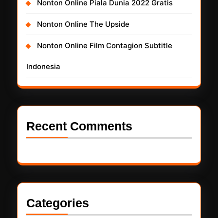
Nonton Online Piala Dunia 2022 Gratis
Nonton Online The Upside
Nonton Online Film Contagion Subtitle
Indonesia
Recent Comments
Categories