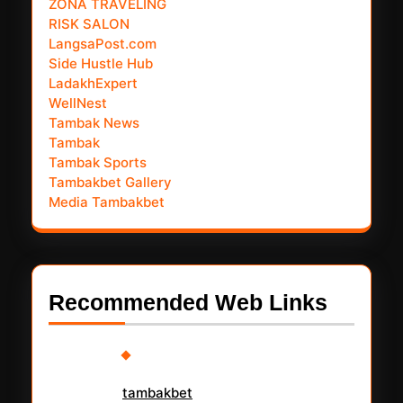
ZONA TRAVELING
RISK SALON
LangsaPost.com
Side Hustle Hub
LadakhExpert
WellNest
Tambak News
Tambak
Tambak Sports
Tambakbet Gallery
Media Tambakbet
Recommended Web Links
tambakbet