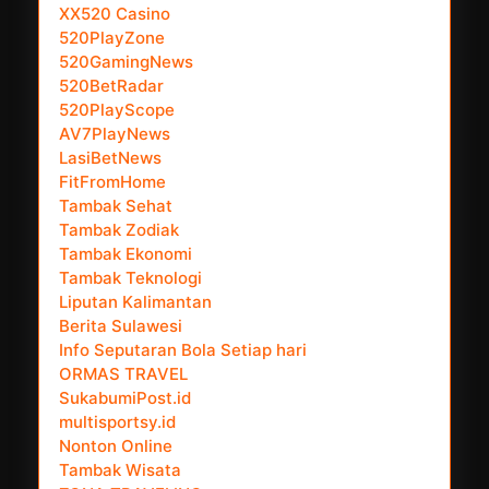
XX520 Casino
520PlayZone
520GamingNews
520BetRadar
520PlayScope
AV7PlayNews
LasiBetNews
FitFromHome
Tambak Sehat
Tambak Zodiak
Tambak Ekonomi
Tambak Teknologi
Liputan Kalimantan
Berita Sulawesi
Info Seputaran Bola Setiap hari
ORMAS TRAVEL
SukabumiPost.id
multisportsy.id
Nonton Online
Tambak Wisata