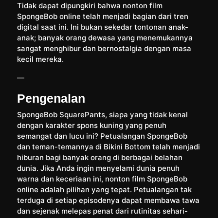
Tidak dapat dipungkiri bahwa nonton film
SpongeBob online telah menjadi bagian dari tren
digital saat ini. Ini bukan sekedar tontonan anak-
anak; banyak orang dewasa yang menemukannya
sangat menghibur dan bernostalgia dengan masa
kecil mereka.
—
Pengenalan
SpongeBob SquarePants, siapa yang tidak kenal
dengan karakter spons kuning yang penuh
semangat dan lucu ini? Petualangan SpongeBob
dan teman-temannya di Bikini Bottom telah menjadi
hiburan bagi banyak orang di berbagai belahan
dunia. Jika Anda ingin menyelami dunia penuh
warna dan keceriaan ini, nonton film SpongeBob
online adalah pilihan yang tepat. Petualangan tak
terduga di setiap episodenya dapat membawa tawa
dan sejenak melepas penat dari rutinitas sehari-