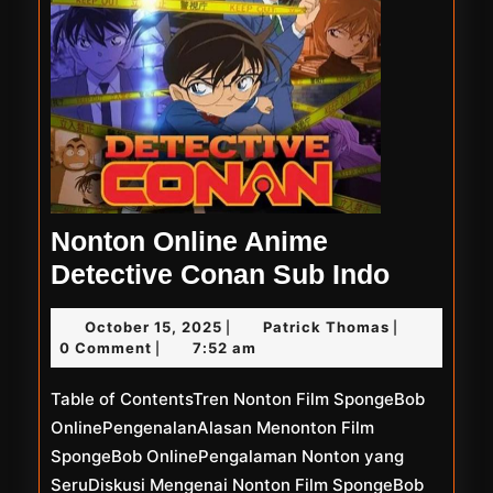
Nonton Online Anime
Nonton
Detective Conan Sub Indo
Online
October
Patrick
October 15, 2025
Patrick Thomas
|
|
Anime
15,
Thomas
0 Comment
7:52 am
|
Detecti
2025
Table of ContentsTren Nonton Film SpongeBob
Conan
OnlinePengenalanAlasan Menonton Film
Sub
SpongeBob OnlinePengalaman Nonton yang
Indo
SeruDiskusi Mengenai Nonton Film SpongeBob