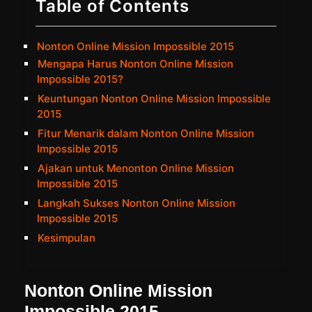
Table of Contents
Nonton Online Mission Impossible 2015
Mengapa Harus Nonton Online Mission
Impossible 2015?
Keuntungan Nonton Online Mission Impossible
2015
Fitur Menarik dalam Nonton Online Mission
Impossible 2015
Ajakan untuk Menonton Online Mission
Impossible 2015
Langkah Sukses Nonton Online Mission
Impossible 2015
Kesimpulan
Nonton Online Mission
Impossible 2015