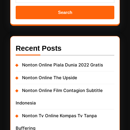
Search
for:
Recent Posts
Nonton Online Piala Dunia 2022 Gratis
Nonton Online The Upside
Nonton Online Film Contagion Subtitle
Indonesia
Nonton Tv Online Kompas Tv Tanpa
Buffering