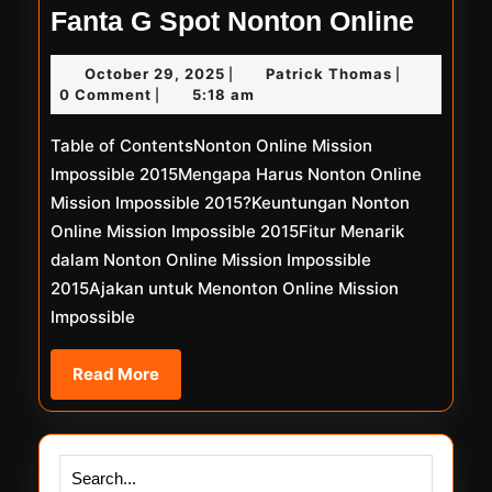
Fanta
Fanta G Spot Nonton Online
G
October
Patrick
October 29, 2025
Patrick Thomas
|
|
Spot
29,
Thomas
0 Comment
5:18 am
|
Nonto
2025
Table of ContentsNonton Online Mission
Onlin
Impossible 2015Mengapa Harus Nonton Online
Mission Impossible 2015?Keuntungan Nonton
Online Mission Impossible 2015Fitur Menarik
dalam Nonton Online Mission Impossible
2015Ajakan untuk Menonton Online Mission
Impossible
Read
Read More
More