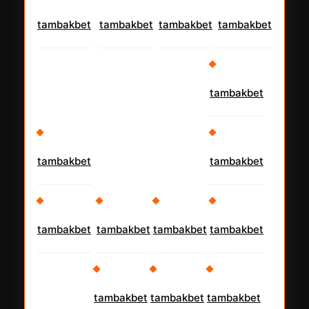
tambakbet
tambakbet
tambakbet
tambakbet
tambakbet
tambakbet
tambakbet
tambakbet
tambakbet
tambakbet
tambakbet
tambakbet
tambakbet
tambakbet