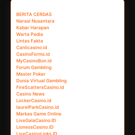
𝗣𝗮𝗿𝘁𝗻𝗲𝗿 𝗡𝗲𝘄𝘀 𝗡𝗲𝘁𝘄𝗼𝗿𝗸 :
BERITA CERDAS
Narasi Nusantara
Kabar Harapan
Warta Pedia
Lintas Fakta
Canlicasino.id
CasinoForms.id
MyCasinoBon.id
Forum Gambling
Master Poker
Dunia Virtual Gambling
FireScattersCasino.id
Casino News
LockerCasino.id
laurelParkCasino.id
Markas Game Online
LiveGalaCasino.ID
LionessCasino.ID
LiveCasinoLinks.ID