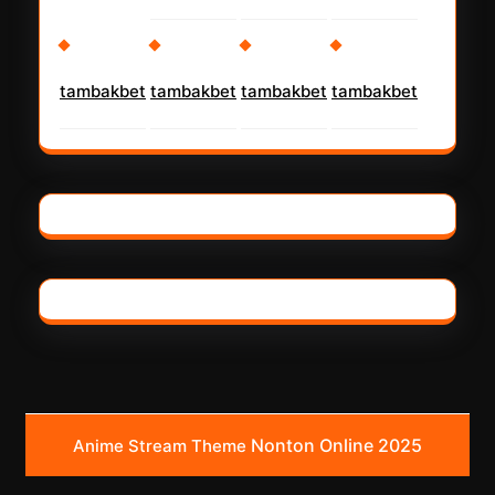
tambakbet
tambakbet
tambakbet
tambakbet
Scrol
Nonton Online 2025
Anime Stream Theme
Up