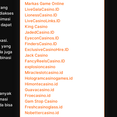
Markas Game Online
yang
LiveGalaCasino.ID
diakses
LionessCasino.ID
nimasi
LiveCasinoLinks.ID
a dapat
King Casino
JadedCasino.ID
EyeconCasinos.ID
asi.
FindersCasino.ID
n yang
ExclusiveCasinoHire.ID
da juga
Jack Casino
binasi
FancyReelsCasino.ID
explosioncasino
Miracleslotcasino.id
Hologramcasinogames.id
Himontecasino.id
Guavacasino.id
Banyak
Froecasino.id
masi
Gam Stop Casino
da bisa
Freshcasinoglass.id
Nobettercasino.id