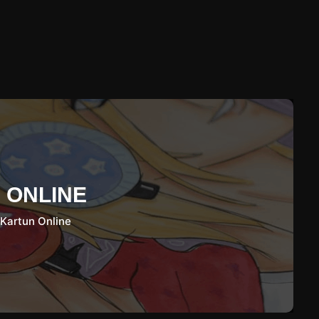
 ONLINE
 Kartun Online