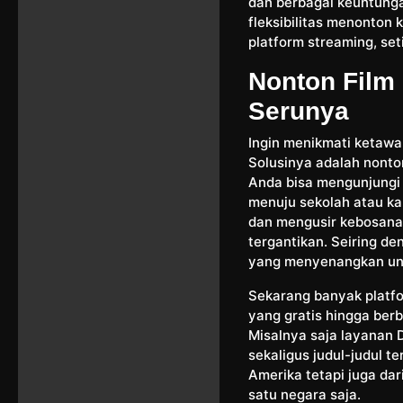
dan berbagai keuntunga
fleksibilitas menonton k
platform streaming, se
Nonton Film
Serunya
Ingin menikmati ketawa 
Solusinya adalah nonto
Anda bisa mengunjungi 
menuju sekolah atau ka
dan mengusir kebosanan.
tergantikan. Seiring de
yang menyenangkan untu
Sekarang banyak platfo
yang gratis hingga ber
Misalnya saja layanan 
sekaligus judul-judul t
Amerika tetapi juga dar
satu negara saja.