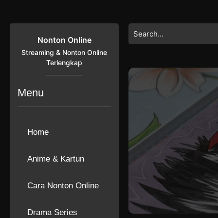
Skip
to
content
Search
Skip
for:
Nonton Online
to
Streaming & Nonton Online
content
Terlengkap
Menu
Home
Anime & Kartun
Cara Nonton Online
Drama Series