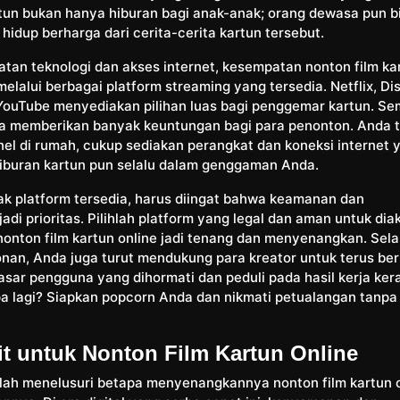
un bukan hanya hiburan bagi anak-anak; orang dewasa pun b
idup berharga dari cerita-cerita kartun tersebut.
atan teknologi dan akses internet, kesempatan nonton film ka
melalui berbagai platform streaming yang tersedia. Netflix, Di
YouTube menyediakan pilihan luas bagi penggemar kartun. S
ya memberikan banyak keuntungan bagi para penonton. Anda t
nel di rumah, cukup sediakan perangkat dan koneksi internet 
 hiburan kartun pun selalu dalam genggaman Anda.
k platform tersedia, harus diingat bahwa keamanan dan
i prioritas. Pilihlah platform yang legal dan aman untuk dia
nonton film kartun online jadi tenang dan menyenangkan. Sela
onan, Anda juga turut mendukung para kreator untuk terus be
ar pengguna yang dihormati dan peduli pada hasil kerja ker
pa lagi? Siapkan popcorn Anda dan nikmati petualangan tanpa
it untuk Nonton Film Kartun Online
 telah menelusuri betapa menyenangkannya nonton film kartun 