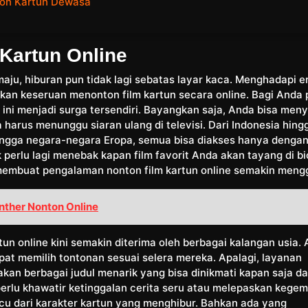
ton Kartun Dewasa
Kartun Online
aju, hiburan pun tidak lagi sebatas layar kaca. Menghadapi e
sakan keseruan menonton film kartun secara online. Bagi Anda 
 ini menjadi surga tersendiri. Bayangkan saja, Anda bisa men
a harus menunggu siaran ulang di televisi. Dari Indonesia hing
ingga negara-negara Eropa, semua bisa diakses hanya denga
ak perlu lagi menebak kapan film favorit Anda akan tayang di b
membuat pengalaman nonton film kartun online semakin meng
nther Nonton Online
tun online kini semakin diterima oleh berbagai kalangan usia.
at memilih tontonan sesuai selera mereka. Apalagi, layanan
kan berbagai judul menarik yang bisa dinikmati kapan saja da
perlu khawatir ketinggalan cerita seru atau melepaskan kege
cu dari karakter kartun yang menghibur. Bahkan ada yang