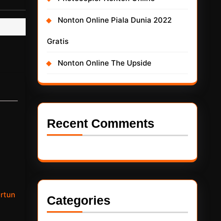
Nonton Online Piala Dunia 2022
Gratis
Nonton Online The Upside
Recent Comments
rtun
Categories