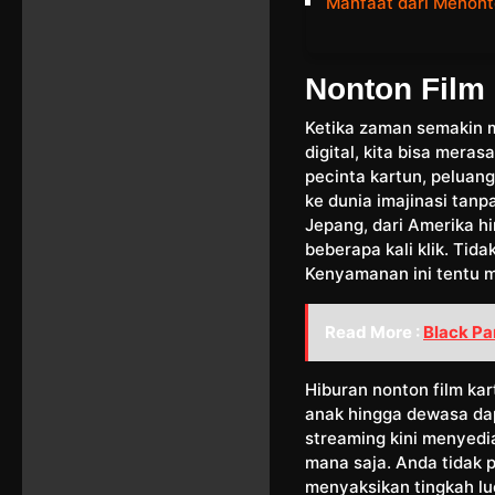
Manfaat dari Menon
Nonton Film 
Ketika zaman semakin m
digital, kita bisa mera
pecinta kartun, peluang
ke dunia imajinasi tanp
Jepang, dari Amerika h
beberapa kali klik. Tid
Kenyamanan ini tentu 
Read More :
Black Pa
Hiburan nonton film kar
anak hingga dewasa dap
streaming kini menyedia
mana saja. Anda tidak 
menyaksikan tingkah lu