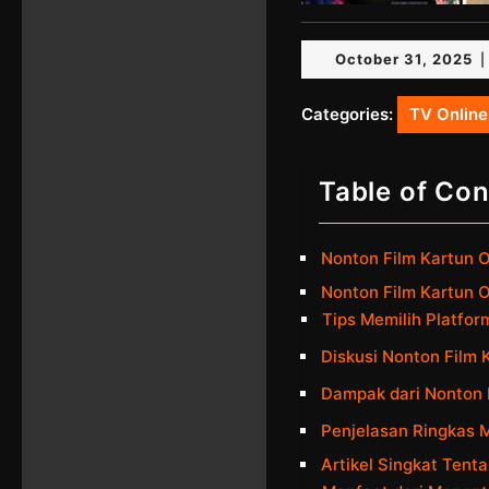
O
October 31, 2025
|
31
2
Categories:
TV Online
Table of Con
Nonton Film Kartun O
Nonton Film Kartun 
Tips Memilih Platfor
Diskusi Nonton Film 
Dampak dari Nonton 
Penjelasan Ringkas 
Artikel Singkat Tent