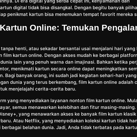
nnya. Di era digital yang serba cepat ini, kenyamanan dan
artun digital tidak bisa disangkal. Dengan begitu banyak pilih
tiap penikmat kartun bisa menemukan tempat favorit mereka se
 Kartun Online: Temukan Pengal
tanpa henti, atau sekadar bersantai usai menjalani hari yang
n film kartun online. Dengan akses mudah ke berbagai platfor
dunia lain yang penuh warna dan imajinasi. Bahkan ketika per
ntor, menikmati kartun secara online dapat meningkatkan se
 Bagi banyak orang, ini sudah jadi kegiatan sehari-hari yang
ngan dunia yang terus berkembang, film kartun online adalah 
k menjelajahi cerita-cerita baru.
rm yang menyediakan layanan nonton film kartun online. Mula
bayar, semua menawarkan kelebihan dan fitur masing-masing.
Disney+, yang menawarkan akses ke banyak film kartun klasik
erbaru. Atau Netflix, yang menyediakan koleksi kartun tidak ha
i berbagai belahan dunia. Jadi, Anda tidak terbatas pada kartu