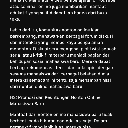
menarik. Menonton video pembelajaran di YouTube
atau seminar online juga memberikan manfaat
edukatif yang sulit didapatkan hanya dari buku
teks.
Lebih dari itu, komunitas nonton online kian
berkembang, menawarkan berbagai forum diskusi
dan interaksi yang memperkaya pengalaman
menonton. Diskusi seru mengenai plot twist sebuah
serial atau kritik film terbaru menjadi bagian dari
kehidupan sosial mahasiswa baru. Mereka dapat
berbagi rekomendasi, teori, dan pula opini dengan
sesama mahasiswa dari berbagai belahan dunia.
Interaksi semacam ini tentu saja menambah nilai
dari nonton online mahasiswa baru.
H2: Promosi dan Keuntungan Nonton Online
Mahasiswa Baru
Manfaat dari nonton online mahasiswa baru tidak
berhenti pada hiburan dan edukasi saja. Dalam
perspektif yang lebih luas, mereka bisa