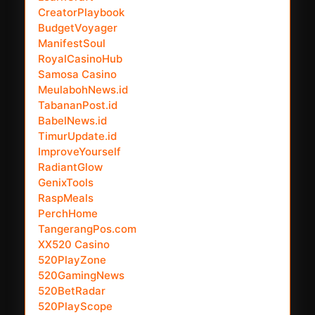
CreatorPlaybook
BudgetVoyager
ManifestSoul
RoyalCasinoHub
Samosa Casino
MeulabohNews.id
TabananPost.id
BabelNews.id
TimurUpdate.id
ImproveYourself
RadiantGlow
GenixTools
RaspMeals
PerchHome
TangerangPos.com
XX520 Casino
520PlayZone
520GamingNews
520BetRadar
520PlayScope