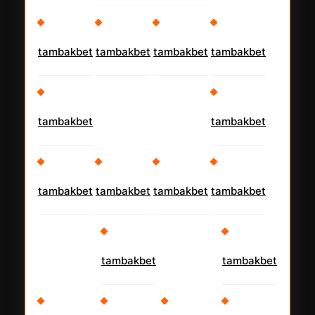
tambakbet
tambakbet
tambakbet
tambakbet
tambakbet
tambakbet
tambakbet
tambakbet
tambakbet
tambakbet
tambakbet
tambakbet