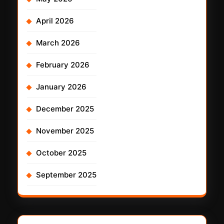
April 2026
March 2026
February 2026
January 2026
December 2025
November 2025
October 2025
September 2025