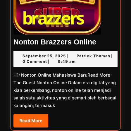
Nonton
Nonton Brazzers Online
Brazzers
September
Patrick
September 25, 2025
Patrick Thomas
|
|
Online
25,
Thomas
0 Comment
9:49 am
|
2025
H1: Nonton Online Mahasiswa BaruRead More :
The Guest Nonton Online Dalam era digital yang
kian berkembang, nonton online telah menjadi
salah satu aktivitas yang digemari oleh berbagai
kalangan, termasuk
Read
Read More
More