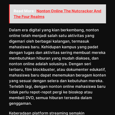
Read More :
Nonton Online The Nutcracker And
The Four Realms
Dalam era digital yang kian berkembang, nonton
online telah menjadi salah satu aktivitas yang
digemari oleh berbagai kalangan, termasuk
mahasiswa baru. Kehidupan kampus yang padat
dengan tugas dan aktivitas sering membuat mereka
membutuhkan hiburan yang mudah diakses, dan
nonton online adalah solusinya. Dengan seri
terbaru, film blockbuster, atau dokumenter edukatif,
mahasiswa baru dapat menemukan beragam konten
yang sesuai dengan selera dan kebutuhan mereka.
Terlebih lagi, dengan nonton online mahasiswa baru
tidak perlu repot-repot pergi ke bioskop atau
membeli DVD, semua hiburan tersedia dalam
genggaman.
Keberadaan platform streaming semakin