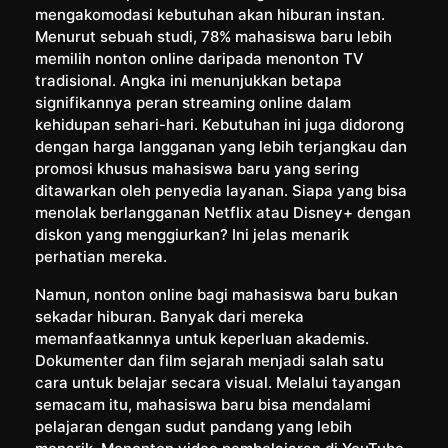
mengakomodasi kebutuhan akan hiburan instan.
Menurut sebuah studi, 78% mahasiswa baru lebih
memilih nonton online daripada menonton TV
tradisional. Angka ini menunjukkan betapa
signifikannya peran streaming online dalam
kehidupan sehari-hari. Kebutuhan ini juga didorong
dengan harga langganan yang lebih terjangkau dan
promosi khusus mahasiswa baru yang sering
ditawarkan oleh penyedia layanan. Siapa yang bisa
menolak berlangganan Netflix atau Disney+ dengan
diskon yang menggiurkan? Ini jelas menarik
perhatian mereka.
Namun, nonton online bagi mahasiswa baru bukan
sekadar hiburan. Banyak dari mereka
memanfaatkannya untuk keperluan akademis.
Dokumenter dan film sejarah menjadi salah satu
cara untuk belajar secara visual. Melalui tayangan
semacam itu, mahasiswa baru bisa mendalami
pelajaran dengan sudut pandang yang lebih