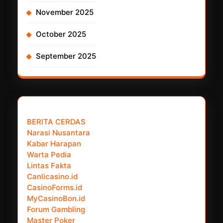
November 2025
October 2025
September 2025
𝗣𝗮𝗿𝘁𝗻𝗲𝗿 𝗡𝗲𝘄𝘀 𝗡𝗲𝘁𝘄𝗼𝗿𝗸 :
BERITA CERDAS
Narasi Nusantara
Kabar Harapan
Warta Pedia
Lintas Fakta
Canlicasino.id
CasinoForms.id
MyCasinoBon.id
Forum Gambling
Master Poker