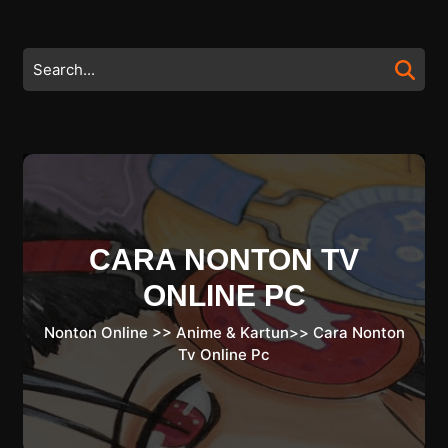
Skip
to
content
Search
Skip
for:
to
content
CARA NONTON TV
ONLINE PC
Nonton Online
>>
Anime & Kartun
>>
Cara Nonton
Tv Online Pc