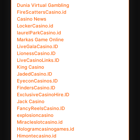
Dunia Virtual Gambling
FireScattersCasino.id
Casino News
LockerCasino.id
laurelParkCasino.id
Markas Game Online
LiveGalaCasino.ID
LionessCasino.ID
LiveCasinoLinks.ID
King Casino
JadedCasino.ID
EyeconCasinos.ID
FindersCasino.ID
ExclusiveCasinoHire.ID
Jack Casino
FancyReelsCasino.ID
explosioncasino
Miracleslotcasino.id
Hologramcasinogames.id
Himontecasino.id