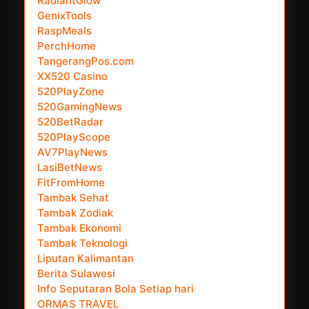
RadiantGlow
GenixTools
RaspMeals
PerchHome
TangerangPos.com
XX520 Casino
520PlayZone
520GamingNews
520BetRadar
520PlayScope
AV7PlayNews
LasiBetNews
FitFromHome
Tambak Sehat
Tambak Zodiak
Tambak Ekonomi
Tambak Teknologi
Liputan Kalimantan
Berita Sulawesi
Info Seputaran Bola Setiap hari
ORMAS TRAVEL