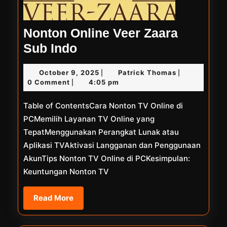
Nonton Online Veer Zaara
Nonton
Sub Indo
Online
October
Patrick
October 9, 2025
Patrick Thomas
|
|
Veer
9,
Thomas
0 Comment
4:05 pm
|
Zaara
2025
Table of ContentsCara Nonton TV Online di
Sub
PCMemilih Layanan TV Online yang
Indo
TepatMenggunakan Perangkat Lunak atau
Aplikasi TVAktivasi Langganan dan Penggunaan
AkunTips Nonton TV Online di PCKesimpulan:
Keuntungan Nonton TV
Read
Read More
More