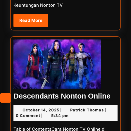
Grati
Keuntungan Nonton TV
Read
Read More
More
Desce
Descendants Nonton Online
Nont
October
Patrick
October 14, 2025
Patrick Thomas
|
|
Onlin
14,
Thomas
0 Comment
5:34 pm
|
2025
Table of ContentsCara Nonton TV Online di