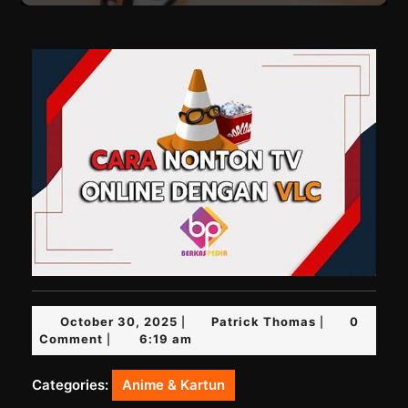
October
Patrick
October 30, 2025
Patrick Thomas
0
|
|
30,
Thomas
Comment
6:19 am
|
2025
Categories:
Anime & Kartun