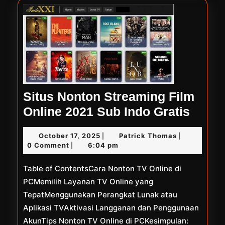
Situs Nonton Streaming Film
Situs
Online 2021 Sub Indo Gratis
Nont
October
Patrick
October 17, 2025
Patrick Thomas
|
|
Strea
17,
Thomas
0 Comment
6:04 pm
|
Film
2025
Table of ContentsCara Nonton TV Online di
Onlin
PCMemilih Layanan TV Online yang
2021
TepatMenggunakan Perangkat Lunak atau
Sub
Aplikasi TVAktivasi Langganan dan Penggunaan
Indo
AkunTips Nonton TV Online di PCKesimpulan: