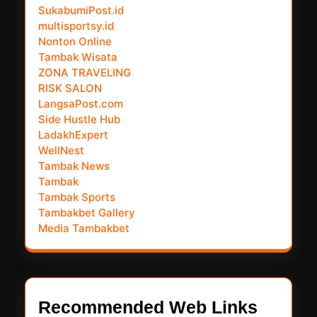
SukabumiPost.id
multisportsy.id
Nonton Online
Tambak Wisata
ZONA TRAVELING
RISK SALON
LangsaPost.com
Side Hustle Hub
LadakhExpert
WellNest
Tambak News
Tambak
Tambak Sports
Tambakbet Gallery
Media Tambakbet
Recommended Web Links