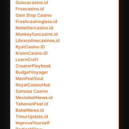
Guavacasino.id
Froecasino.id
Gam Stop Casino
Freshcasinoglass.id
Nobettercasino.id
Monkeyfuncasino.id
Libraonlinecasinos.id
KyatCasino.ID
KroonCasino.ID
LearnCraft
CreatorPlaybook
BudgetVoyager
ManifestSoul
RoyalCasinoHub
Samosa Casino
MeulabohNews.id
TabananPost.id
BabelNews.id
TimurUpdate.id
ImproveYourself