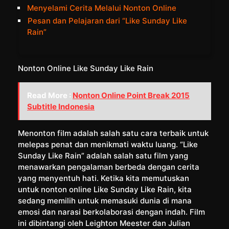
Menyelami Cerita Melalui Nonton Online
Pesan dan Pelajaran dari “Like Sunday Like
Rain”
Nonton Online Like Sunday Like Rain
Read More :
Nonton Online Point Break 2015
Subtitle Indonesia
Menonton film adalah salah satu cara terbaik untuk
melepas penat dan menikmati waktu luang. “Like
Sunday Like Rain” adalah salah satu film yang
menawarkan pengalaman berbeda dengan cerita
yang menyentuh hati. Ketika kita memutuskan
untuk nonton online Like Sunday Like Rain, kita
sedang memilih untuk memasuki dunia di mana
emosi dan narasi berkolaborasi dengan indah. Film
ini dibintangi oleh Leighton Meester dan Julian