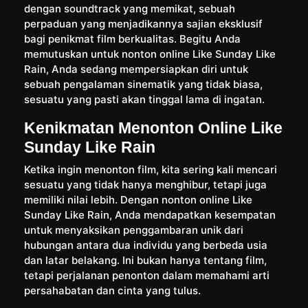
dengan soundtrack yang memikat, sebuah
perpaduan yang menjadikannya sajian eksklusif
bagi penikmat film berkualitas. Begitu Anda
memutuskan untuk nonton online Like Sunday Like
Rain, Anda sedang mempersiapkan diri untuk
sebuah pengalaman sinematik yang tidak biasa,
sesuatu yang pasti akan tinggal lama di ingatan.
Kenikmatan Menonton Online Like
Sunday Like Rain
Ketika ingin menonton film, kita sering kali mencari
sesuatu yang tidak hanya menghibur, tetapi juga
memiliki nilai lebih. Dengan nonton online Like
Sunday Like Rain, Anda mendapatkan kesempatan
untuk menyaksikan penggambaran unik dari
hubungan antara dua individu yang berbeda usia
dan latar belakang. Ini bukan hanya tentang film,
tetapi perjalanan penonton dalam memahami arti
persahabatan dan cinta yang tulus.