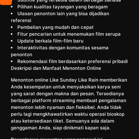
Pilihan kualitas tayangan yang beragam
Ulasan penonton lain yang bisa dijadikan
referensi
Pembelian yang mudah dan cepat
Fitur pencarian untuk menemukan film serupa
Update berkala film-film baru
Interaktivitas dengan komunitas sesama
penonton
Rekomendasi film berdasarkan preferensi pribadi
Deskripsi dan Manfaat Menonton Online
Menonton online Like Sunday Like Rain memberikan
Anda kesempatan untuk menyaksikan karya seni
yang sarat dengan makna dan pesan. Tersedianya
berbagai platform streaming membuat pengalaman
menonton lebih nyaman dan fleksibel. Anda tidak
perlu lagi mengkhawatirkan waktu operasi bioskop
atau ketersediaan tiket. Semuanya ada dalam
genggaman Anda, siap dinikmati kapan saja.