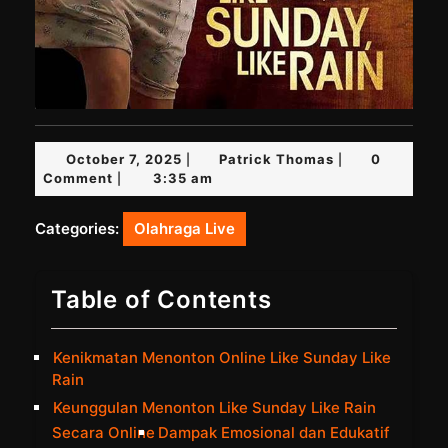
October
Patrick
October 7, 2025
Patrick Thomas
0
|
|
7,
Thomas
Comment
3:35 am
|
2025
Categories:
Olahraga Live
Table of Contents
Kenikmatan Menonton Online Like Sunday Like
Rain
Keunggulan Menonton Like Sunday Like Rain
Secara Online
Dampak Emosional dan Edukatif