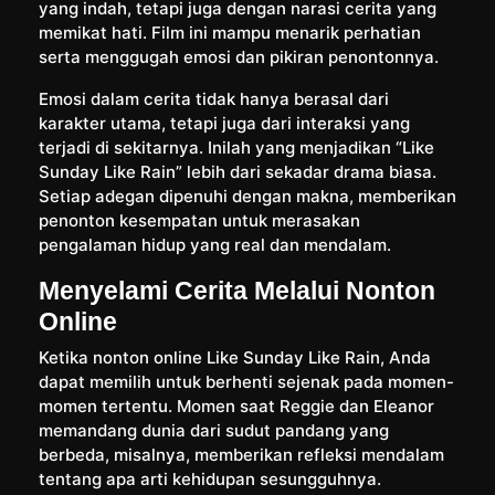
yang indah, tetapi juga dengan narasi cerita yang
memikat hati. Film ini mampu menarik perhatian
serta menggugah emosi dan pikiran penontonnya.
Emosi dalam cerita tidak hanya berasal dari
karakter utama, tetapi juga dari interaksi yang
terjadi di sekitarnya. Inilah yang menjadikan “Like
Sunday Like Rain” lebih dari sekadar drama biasa.
Setiap adegan dipenuhi dengan makna, memberikan
penonton kesempatan untuk merasakan
pengalaman hidup yang real dan mendalam.
Menyelami Cerita Melalui Nonton
Online
Ketika nonton online Like Sunday Like Rain, Anda
dapat memilih untuk berhenti sejenak pada momen-
momen tertentu. Momen saat Reggie dan Eleanor
memandang dunia dari sudut pandang yang
berbeda, misalnya, memberikan refleksi mendalam
tentang apa arti kehidupan sesungguhnya.