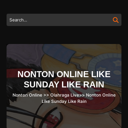
Skip
to
content
Search
Skip
for:
to
content
NONTON ONLINE LIKE
SUNDAY LIKE RAIN
Nonton Online
>>
Olahraga Live
>>
Nonton Online
Like Sunday Like Rain