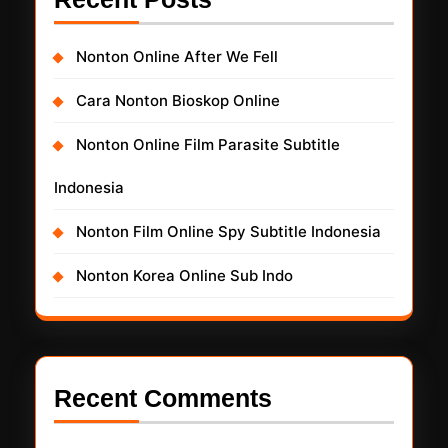
Nonton Online After We Fell
Cara Nonton Bioskop Online
Nonton Online Film Parasite Subtitle
Indonesia
Nonton Film Online Spy Subtitle Indonesia
Nonton Korea Online Sub Indo
Recent Comments