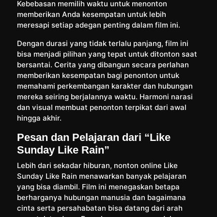
Kebebasan memilih waktu untuk menonton
memberikan Anda kesempatan untuk lebih
meresapi setiap adegan penting dalam film ini.
Dengan durasi yang tidak terlalu panjang, film ini
bisa menjadi pilihan yang tepat untuk ditonton saat
bersantai. Cerita yang dibangun secara perlahan
memberikan kesempatan bagi penonton untuk
memahami perkembangan karakter dan hubungan
mereka seiring berjalannya waktu. Harmoni narasi
dan visual membuat penonton terpikat dari awal
hingga akhir.
Pesan dan Pelajaran dari “Like
Sunday Like Rain”
Lebih dari sekadar hiburan, nonton online Like
Sunday Like Rain menawarkan banyak pelajaran
yang bisa diambil. Film ini menegaskan betapa
berharganya hubungan manusia dan bagaimana
cinta serta persahabatan bisa datang dari arah