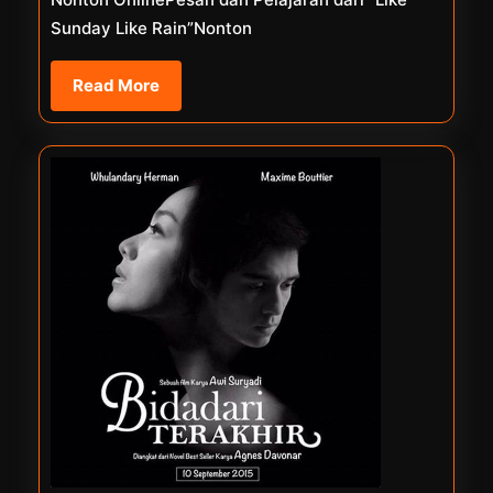
Sunday Like Rain”Nonton
Read
Read More
More