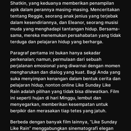
Shatkin, yang keduanya memberikan penampilan
apik dalam perannya masing-masing. Menceritakan
tentang Reggie, seorang anak jenius yang terjebak
dalam kesendiriannya, dan Eleanor, seorang musisi
muda yang menghadapi tantangan hidup. Bersama-
sama, mereka menemukan persahabatan yang tidak
terduga dan pelajaran hidup yang berharga.
Paragraf pertama ini bukan hanya sekadar
perkenalan; namun, permulaan dari sebuah
perjalanan emosional yang diwarnai dengan momen
mengharukan dan dialog yang kuat. Bagi Anda yang
suka menyimpan kenangan dalam bentuk cerita dan
pelajaran hidup, nonton online Like Sunday Like
Rain adalah pilihan yang tidak bisa dilewatkan. Film
ini seperti hujan di hari Minggu, lembut dan
menyegarkan, memberikan kesempatan untuk
berpikir dan merasakan tiap tetes yang jatuh.
Berbeda dengan banyak film lainnya, “Like Sunday
Like Rain” menggabungkan sinematografi elegan