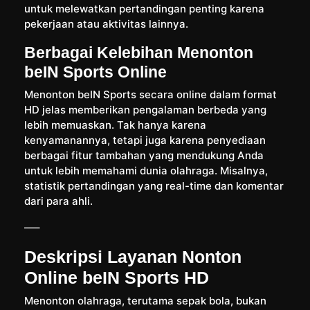
untuk melewatkan pertandingan penting karena
pekerjaan atau aktivitas lainnya.
Berbagai Kelebihan Menonton
beIN Sports Online
Menonton beIN Sports secara online dalam format
HD jelas memberikan pengalaman berbeda yang
lebih memuaskan. Tak hanya karena
kenyamanannya, tetapi juga karena penyediaan
berbagai fitur tambahan yang mendukung Anda
untuk lebih memahami dunia olahraga. Misalnya,
statistik pertandingan yang real-time dan komentar
dari para ahli.
—–
Deskripsi Layanan Nonton
Online beIN Sports HD
Menonton olahraga, terutama sepak bola, bukan