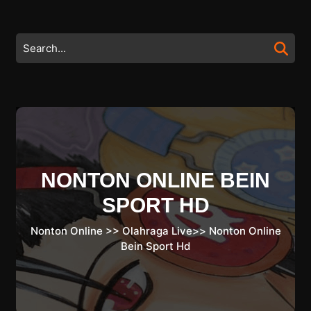
Skip
to
content
Search
Skip
for:
to
content
NONTON ONLINE BEIN
SPORT HD
Nonton Online
>>
Olahraga Live
>>
Nonton Online
Bein Sport Hd