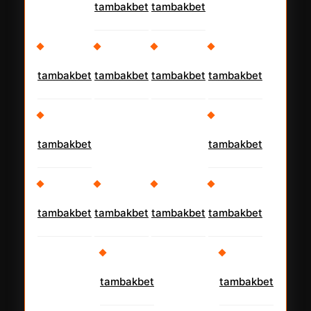
tambakbet
tambakbet
tambakbet
tambakbet
tambakbet
tambakbet
tambakbet
tambakbet
tambakbet
tambakbet
tambakbet
tambakbet
tambakbet
tambakbet