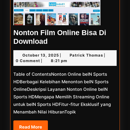
Nonton Film Online Bisa Di
Nonton
Download
Film
October
Patrick
October 13, 2025
Patrick Thomas
|
|
Online
13,
Thomas
0 Comment
8:21 pm
|
Bisa
2025
Table of ContentsNonton Online beIN Sports
Di
HDBerbagai Kelebihan Menonton beIN Sports
Download
OnlineDeskripsi Layanan Nonton Online beIN
Sports HDMengapa Memilih Streaming Online
untuk beIN Sports HDFitur-fitur Eksklusif yang
Menambah Nilai HiburanTopik
Read
Read More