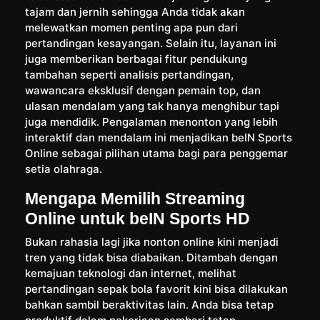
tajam dan jernih sehingga Anda tidak akan
melewatkan momen penting apa pun dari
pertandingan kesayangan. Selain itu, layanan ini
juga memberikan berbagai fitur pendukung
tambahan seperti analisis pertandingan,
wawancara eksklusif dengan pemain top, dan
ulasan mendalam yang tak hanya menghibur tapi
juga mendidik. Pengalaman menonton yang lebih
interaktif dan mendalam ini menjadikan beIN Sports
Online sebagai pilihan utama bagi para penggemar
setia olahraga.
Mengapa Memilih Streaming
Online untuk beIN Sports HD
Bukan rahasia lagi jika nonton online kini menjadi
tren yang tidak bisa diabaikan. Ditambah dengan
kemajuan teknologi dan internet, melihat
pertandingan sepak bola favorit kini bisa dilakukan
bahkan sambil beraktivitas lain. Anda bisa tetap