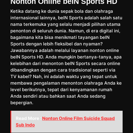
Nonton Online beIN Sports HD
Ketika datang ke dunia sepak bola dan olahraga
internasional lainnya, beIN Sports adalah salah satu
nama terkemuka yang selalu menjadi pilihan utama
penonton di seluruh dunia. Namun, di era digital ini,
bagaimana kita bisa menikmati tayangan beIN
Sports dengan lebih fleksibel dan nyaman?
Jawabannya adalah melalui layanan nonton online
beIN Sports HD. Anda mungkin bertanya-tanya, apa
kelebihan dari menonton beIN Sports secara online
dibandingkan dengan cara tradisional seperti via
TV kabel? Nah, ini adalah waktu yang tepat untuk
membawa pengalaman menonton olahraga Anda ke
level berikutnya, tepat dari kenyamanan rumah
Anda sendiri atau bahkan saat Anda sedang
bepergian.
Read More :
Nonton Online Film Suicide Squad
Sub Indo