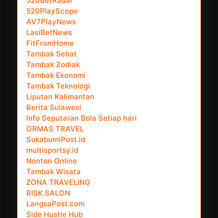
520BetRadar
520PlayScope
AV7PlayNews
LasiBetNews
FitFromHome
Tambak Sehat
Tambak Zodiak
Tambak Ekonomi
Tambak Teknologi
Liputan Kalimantan
Berita Sulawesi
Info Seputaran Bola Setiap hari
ORMAS TRAVEL
SukabumiPost.id
multisportsy.id
Nonton Online
Tambak Wisata
ZONA TRAVELING
RISK SALON
LangsaPost.com
Side Hustle Hub