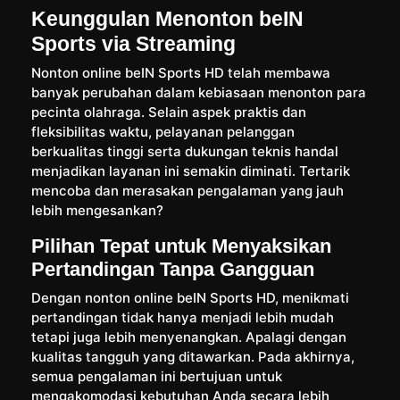
Keunggulan Menonton beIN
Sports via Streaming
Nonton online beIN Sports HD telah membawa
banyak perubahan dalam kebiasaan menonton para
pecinta olahraga. Selain aspek praktis dan
fleksibilitas waktu, pelayanan pelanggan
berkualitas tinggi serta dukungan teknis handal
menjadikan layanan ini semakin diminati. Tertarik
mencoba dan merasakan pengalaman yang jauh
lebih mengesankan?
Pilihan Tepat untuk Menyaksikan
Pertandingan Tanpa Gangguan
Dengan nonton online beIN Sports HD, menikmati
pertandingan tidak hanya menjadi lebih mudah
tetapi juga lebih menyenangkan. Apalagi dengan
kualitas tangguh yang ditawarkan. Pada akhirnya,
semua pengalaman ini bertujuan untuk
mengakomodasi kebutuhan Anda secara lebih