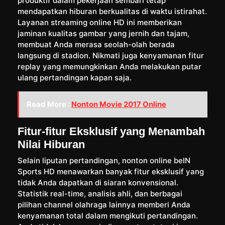
produktif dalam pekerjaan sembari tetap
mendapatkan hiburan berkualitas di waktu istirahat.
Layanan streaming online HD ini memberikan
jaminan kualitas gambar yang jernih dan tajam,
membuat Anda merasa seolah-olah berada
langsung di stadion. Nikmati juga kenyamanan fitur
replay yang memungkinkan Anda melakukan putar
ulang pertandingan kapan saja.
Read More :
Nonton Movie 2017 Online
Fitur-fitur Eksklusif yang Menambah
Nilai Hiburan
Selain liputan pertandingan, nonton online beIN
Sports HD menawarkan banyak fitur eksklusif yang
tidak Anda dapatkan di siaran konvensional.
Statistik real-time, analisis ahli, dan berbagai
pilihan channel olahraga lainnya memberi Anda
kenyamanan total dalam mengikuti pertandingan.