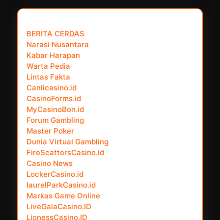
𝗣𝗮𝗿𝘁𝗻𝗲𝗿 𝗡𝗲𝘄𝘀 𝗡𝗲𝘁𝘄𝗼𝗿𝗸 :
BERITA CERDAS
Narasi Nusantara
Kabar Harapan
Warta Pedia
Lintas Fakta
Canlicasino.id
CasinoForms.id
MyCasinoBon.id
Forum Gambling
Master Poker
Dunia Virtual Gambling
FireScattersCasino.id
Casino News
LockerCasino.id
laurelParkCasino.id
Markas Game Online
LiveGalaCasino.ID
LionessCasino.ID