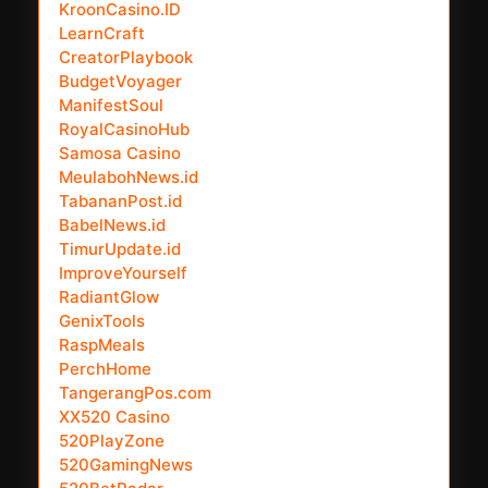
KroonCasino.ID
LearnCraft
CreatorPlaybook
BudgetVoyager
ManifestSoul
RoyalCasinoHub
Samosa Casino
MeulabohNews.id
TabananPost.id
BabelNews.id
TimurUpdate.id
ImproveYourself
RadiantGlow
GenixTools
RaspMeals
PerchHome
TangerangPos.com
XX520 Casino
520PlayZone
520GamingNews