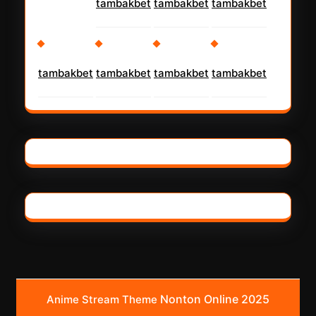
tambakbet
tambakbet
tambakbet
tambakbet
tambakbet
tambakbet
tambakbet
Scrol
Nonton Online 2025
Anime Stream Theme
Up