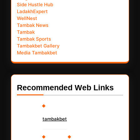
Side Hustle Hub
LadakhExpert
WellNest
Tambak News
Tambak
Tambak Sports
Tambakbet Gallery
Media Tambakbet
Recommended Web Links
tambakbet