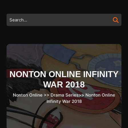
Skip
to
content
Search
Skip
for:
to
content
NONTON ONLINE INFINITY
WAR 2018
Nonton Online
>>
Drama Series
>>
Nonton Online
Infinity War 2018