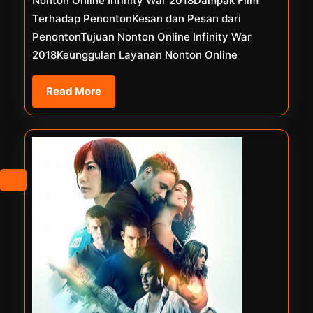
Nonton Online Infinity War 2018Dampak Film
Terhadap PenontonKesan dan Pesan dari
PenontonTujuan Nonton Online Infinity War
2018Keunggulan Layanan Nonton Online
Read
Read More
More