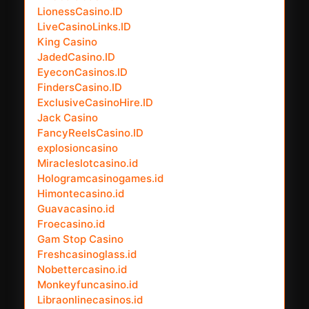
LionessCasino.ID
LiveCasinoLinks.ID
King Casino
JadedCasino.ID
EyeconCasinos.ID
FindersCasino.ID
ExclusiveCasinoHire.ID
Jack Casino
FancyReelsCasino.ID
explosioncasino
Miracleslotcasino.id
Hologramcasinogames.id
Himontecasino.id
Guavacasino.id
Froecasino.id
Gam Stop Casino
Freshcasinoglass.id
Nobettercasino.id
Monkeyfuncasino.id
Libraonlinecasinos.id