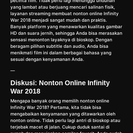
pecinta film. Tidak perlu lagi menunggu unduhan
yang lambat atau berjuang mencari salinan fisik,
layanan streaming membuat nonton online Infinity
War 2018 menjadi sangat mudah dan praktis.
Banyak platform yang menawarkan kualitas gambar
HD dan suara jernih, sehingga Anda bisa merasakan
sensasi menonton layaknya di bioskop. Dengan
beragam pilihan subtitle dan audio, Anda bisa
menikmati film ini dalam berbagai bahasa yang
sesuai dengan kenyamanan Anda.
—
Diskusi: Nonton Online Infinity
War 2018
Mengapa banyak orang memilih nonton online
Infinity War 2018? Pertama, kita tidak bisa
mengabaikan kenyamanan yang ditawarkan oleh
nonton online. Tidak perlu lagi antri di bioskop atau
terjebak macet di jalan. Cukup duduk santai di