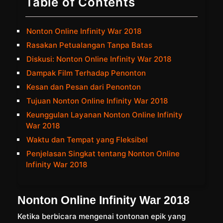
Table of Contents
Nonton Online Infinity War 2018
Rasakan Petualangan Tanpa Batas
Diskusi: Nonton Online Infinity War 2018
Dampak Film Terhadap Penonton
Kesan dan Pesan dari Penonton
Tujuan Nonton Online Infinity War 2018
Keunggulan Layanan Nonton Online Infinity
War 2018
Waktu dan Tempat yang Fleksibel
Penjelasan Singkat tentang Nonton Online
Infinity War 2018
Nonton Online Infinity War 2018
Ketika berbicara mengenai tontonan epik yang