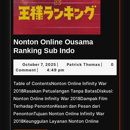
Nonton Online Ousama
Nonton
Ranking Sub Indo
Online
October
Patrick
October 7, 2025
Patrick Thomas
0
|
|
Ousama
7,
Thomas
Comment
4:49 pm
|
Ranking
2025
Table of ContentsNonton Online Infinity War
Sub
2018Rasakan Petualangan Tanpa BatasDiskusi:
Indo
Nonton Online Infinity War 2018Dampak Film
Terhadap PenontonKesan dan Pesan dari
PenontonTujuan Nonton Online Infinity War
2018Keunggulan Layanan Nonton Online