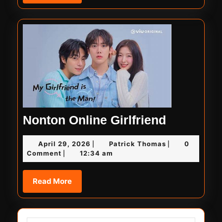
More
Nonton
Nonton Online Girlfriend
Online
April
Patrick
April 29, 2026
Patrick Thomas
0
|
|
Girlfriend
29,
Thomas
Comment
12:34 am
|
2026
Read
Read More
More