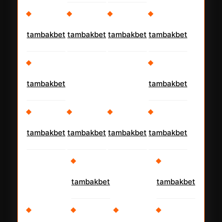
tambakbet
tambakbet
tambakbet
tambakbet
tambakbet
tambakbet
tambakbet
tambakbet
tambakbet
tambakbet
tambakbet
tambakbet