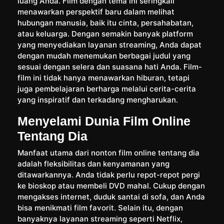
luang Anda. Film dengan tema ini seringkali
menawarkan perspektif baru dalam melihat
hubungan manusia, baik itu cinta, persahabatan,
atau keluarga. Dengan semakin banyak platform
yang menyediakan layanan streaming, Anda dapat
dengan mudah menemukan berbagai judul yang
sesuai dengan selera dan suasana hati Anda. Film-
film ini tidak hanya menawarkan hiburan, tetapi
juga pembelajaran berharga melalui cerita-cerita
yang inspiratif dan terkadang mengharukan.
Menyelami Dunia Film Online
Tentang Dia
Manfaat utama dari nonton film online tentang dia
adalah fleksibilitas dan kenyamanan yang
ditawarkannya. Anda tidak perlu repot-repot pergi
ke bioskop atau membeli DVD mahal. Cukup dengan
mengakses internet, duduk santai di sofa, dan Anda
bisa menikmati film favorit. Selain itu, dengan
banyaknya layanan streaming seperti Netflix,