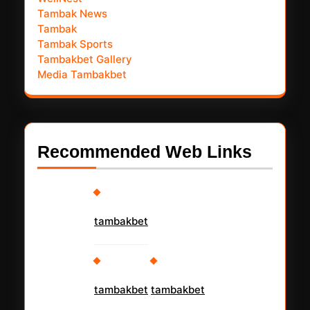
Tambak News
Tambak
Tambak Sports
Tambakbet Gallery
Media Tambakbet
Recommended Web Links
tambakbet
tambakbet
tambakbet