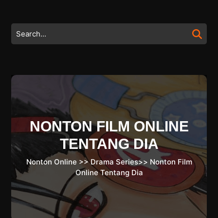
Skip
to
content
Search
Skip
for:
to
content
NONTON FILM ONLINE
TENTANG DIA
Nonton Online
>>
Drama Series
>>
Nonton Film
Online Tentang Dia