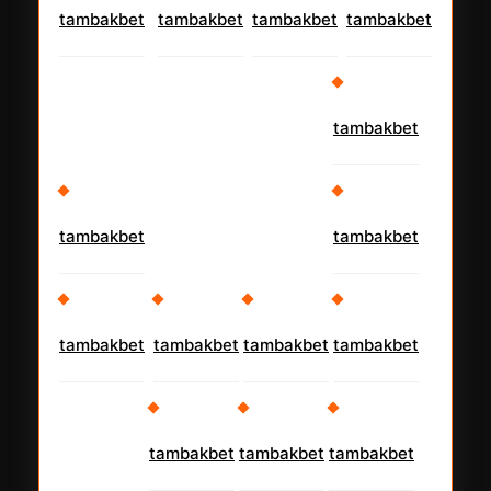
tambakbet
tambakbet
tambakbet
tambakbet
tambakbet
tambakbet
tambakbet
tambakbet
tambakbet
tambakbet
tambakbet
tambakbet
tambakbet
tambakbet