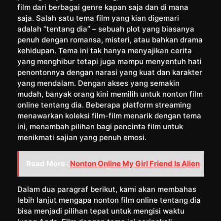
film dari berbagai genre kapan saja dan di mana
saja. Salah satu tema film yang kian digemari
adalah “tentang dia” – sebuah plot yang biasanya
penuh dengan romansa, misteri, atau bahkan drama
kehidupan. Tema ini tak hanya menyajikan cerita
yang menghibur tetapi juga mampu menyentuh hati
penontonnya dengan narasi yang kuat dan karakter
yang mendalam. Dengan akses yang semakin
mudah, banyak orang kini memilih untuk nonton film
online tentang dia. Beberapa platform streaming
menawarkan koleksi film-film menarik dengan tema
ini, menambah pilihan bagi pencinta film untuk
menikmati sajian yang penuh emosi.
Read More :
Nonton Online My Girl Friend Is Alien
Dalam dua paragraf berikut, kami akan membahas
lebih lanjut mengapa nonton film online tentang dia
bisa menjadi pilihan tepat untuk mengisi waktu