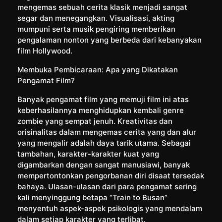
mengemas sebuah cerita klasik menjadi sangat
segar dan menegangkan. Visualisasi, akting
mumpuni serta musik pengiring memberikan
pengalaman nonton yang berbeda dari kebanyakan
film Hollywood.
Membuka Pembicaraan: Apa yang Dikatakan
Pengamat Film?
Banyak pengamat film yang memuji film ini atas
keberhasilannya menghidupkan kembali genre
zombie yang sempat jenuh. Kreativitas dan
orisinalitas dalam mengemas cerita yang dan alur
yang mengalir adalah daya tarik utama. Sebagai
tambahan, karakter-karakter kuat yang
digambarkan dengan sangat manusiawi, banyak
mempertontonkan pengorbanan diri disaat tersedak
bahaya. Ulasan-ulasan dari para pengamat sering
kali menyinggung betapa “Train to Busan”
menyentuh aspek-aspek psikologis yang mendalam
dalam setiap karakter yang terlibat.