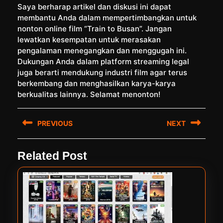
Saya berharap artikel dan diskusi ini dapat
membantu Anda dalam mempertimbangkan untuk
nonton online film “Train to Busan”. Jangan
lewatkan kesempatan untuk merasakan
pengalaman menegangkan dan menggugah ini.
Dukungan Anda dalam platform streaming legal
juga berarti mendukung industri film agar terus
berkembang dan menghasilkan karya-karya
berkualitas lainnya. Selamat menonton!
Post
PREVIOUS
NEXT
navigation
Previous
Next
Related Post
post:
post: