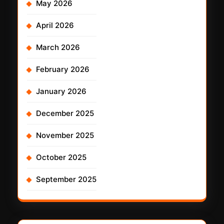
May 2026
April 2026
March 2026
February 2026
January 2026
December 2025
November 2025
October 2025
September 2025