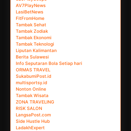
AV7PlayNews
LasiBetNews
FitFromHome
Tambak Sehat
Tambak Zodiak
Tambak Ekonomi
Tambak Teknologi
Liputan Kalimantan
Berita Sulawesi
Info Seputaran Bola Setiap hari
ORMAS TRAVEL
SukabumiPost.id
multisportsy.id
Nonton Online
Tambak Wisata
ZONA TRAVELING
RISK SALON
LangsaPost.com
Side Hustle Hub
LadakhExpert