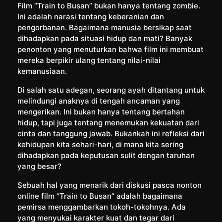
Film “Train to Busan” bukan hanya tentang zombie.
Ini adalah narasi tentang keberanian dan
pengorbanan. Bagaimana manusia bersikap saat
dihadapkan pada situasi hidup dan mati? Banyak
penonton yang menuturkan bahwa film ini membuat
mereka berpikir ulang tentang nilai-nilai
kemanusiaan.
Di salah satu adegan, seorang ayah ditantang untuk
melindungi anaknya di tengah ancaman yang
mengerikan. Ini bukan hanya tentang bertahan
hidup, tapi juga tentang menemukan kekuatan dari
cinta dan tanggung jawab. Bukankah ini refleksi dari
kehidupan kita sehari-hari, di mana kita sering
dihadapkan pada keputusan sulit dengan taruhan
yang besar?
Sebuah hal yang menarik dari diskusi pasca nonton
online film “Train to Busan” adalah bagaimana
pemirsa menggambarkan tokoh-tokohnya. Ada
yang menyukai karakter kuat dan tegar dari