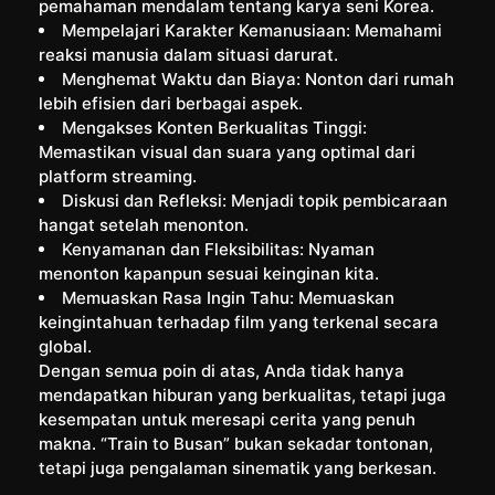
pemahaman mendalam tentang karya seni Korea.
Mempelajari Karakter Kemanusiaan: Memahami
reaksi manusia dalam situasi darurat.
Menghemat Waktu dan Biaya: Nonton dari rumah
lebih efisien dari berbagai aspek.
Mengakses Konten Berkualitas Tinggi:
Memastikan visual dan suara yang optimal dari
platform streaming.
Diskusi dan Refleksi: Menjadi topik pembicaraan
hangat setelah menonton.
Kenyamanan dan Fleksibilitas: Nyaman
menonton kapanpun sesuai keinginan kita.
Memuaskan Rasa Ingin Tahu: Memuaskan
keingintahuan terhadap film yang terkenal secara
global.
Dengan semua poin di atas, Anda tidak hanya
mendapatkan hiburan yang berkualitas, tetapi juga
kesempatan untuk meresapi cerita yang penuh
makna. “Train to Busan” bukan sekadar tontonan,
tetapi juga pengalaman sinematik yang berkesan.