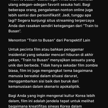
ulang adegan-adegan favorit sesuka hati. Bagi
beberapa orang, pengalaman nonton online juga
lebih santai dan personifikatif. Jadi, tunggu apa
lagi? Segera kunjungi situs streaming terpercaya
Anda dan rasakan sendiri ketegangan dari “Train to
Busan”.
Menonton “Train to Busan” dari Perspektif Lain
Untuk pecinta film atau bahkan penggemar
insidental yang sekadar mencari hiburan di akhir
pekan, “Train to Busan” menyajikan sesuatu yang
unik dan berbeda. Tidak hanya sekadar film zombie
biasa, film ini juga mengangkat tema bagaimana
manusia bereaksi dalam situasi darurat,
menggambarkan sisi baik dan buruk dari
kemanusiaan dalam skenario apokaliptik.
Bagi Anda yang ingin mengenal kultur Korea lebih
dalam, film ini adalah jendela tepat untuk melihat
bagaimana kreatifitas sineas Korea dalam