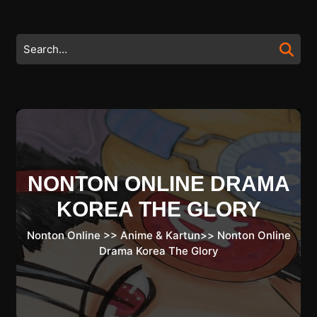
Skip
to
content
Search
Skip
for:
to
content
NONTON ONLINE DRAMA
KOREA THE GLORY
Nonton Online
>>
Anime & Kartun
>>
Nonton Online
Drama Korea The Glory