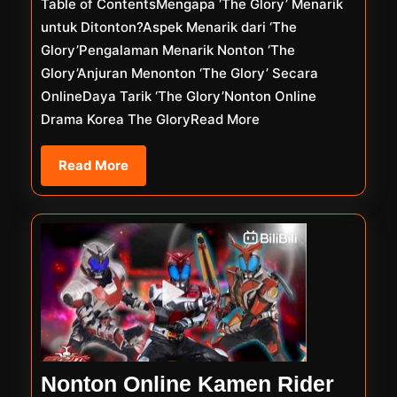
Table of ContentsMengapa ‘The Glory’ Menarik
Adventure
untuk Ditonton?Aspek Menarik dari ‘The
Online
Glory’Pengalaman Menarik Nonton ‘The
Glory’Anjuran Menonton ‘The Glory’ Secara
OnlineDaya Tarik ‘The Glory’Nonton Online
Drama Korea The GloryRead More
Read
Read More
More
Nonton Online Kamen Rider