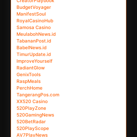
CreatorPlaybook
BudgetVoyager
ManifestSoul
RoyalCasinoHub
Samosa Casino
MeulabohNews.id
TabananPost.id
BabelNews.id
TimurUpdate.id
ImproveYourself
RadiantGlow
GenixTools
RaspMeals
PerchHome
TangerangPos.com
XX520 Casino
520PlayZone
520GamingNews
520BetRadar
520PlayScope
AV7PlayNews