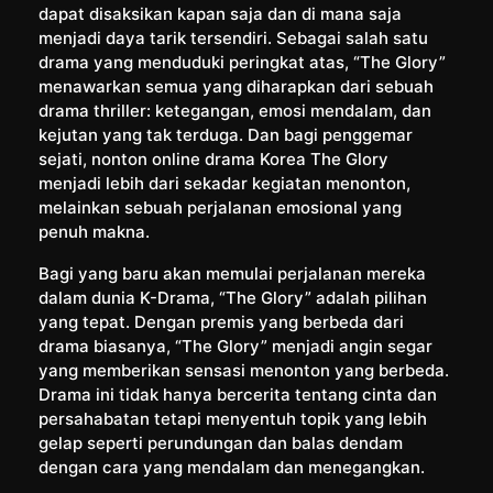
dapat disaksikan kapan saja dan di mana saja
menjadi daya tarik tersendiri. Sebagai salah satu
drama yang menduduki peringkat atas, “The Glory”
menawarkan semua yang diharapkan dari sebuah
drama thriller: ketegangan, emosi mendalam, dan
kejutan yang tak terduga. Dan bagi penggemar
sejati, nonton online drama Korea The Glory
menjadi lebih dari sekadar kegiatan menonton,
melainkan sebuah perjalanan emosional yang
penuh makna.
Bagi yang baru akan memulai perjalanan mereka
dalam dunia K-Drama, “The Glory” adalah pilihan
yang tepat. Dengan premis yang berbeda dari
drama biasanya, “The Glory” menjadi angin segar
yang memberikan sensasi menonton yang berbeda.
Drama ini tidak hanya bercerita tentang cinta dan
persahabatan tetapi menyentuh topik yang lebih
gelap seperti perundungan dan balas dendam
dengan cara yang mendalam dan menegangkan.