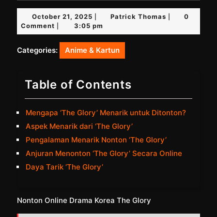
October
Patrick
October 21, 2025
Patrick Thomas
0
|
|
21,
Thomas
Comment
3:05 pm
|
2025
Categories:
Anime & Kartun
Table of Contents
Mengapa ‘The Glory’ Menarik untuk Ditonton?
Aspek Menarik dari ‘The Glory’
Pengalaman Menarik Nonton ‘The Glory’
Anjuran Menonton ‘The Glory’ Secara Online
Daya Tarik ‘The Glory’
Nonton Online Drama Korea The Glory