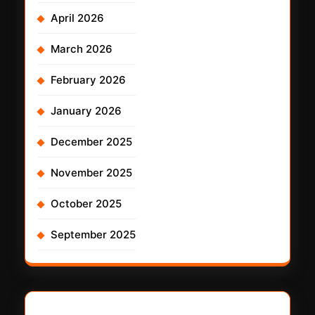
April 2026
March 2026
February 2026
January 2026
December 2025
November 2025
October 2025
September 2025
𝗣𝗮𝗿𝘁𝗻𝗲𝗿 𝗡𝗲𝘄𝘀 𝗡𝗲𝘁𝘄𝗼𝗿𝗸 :