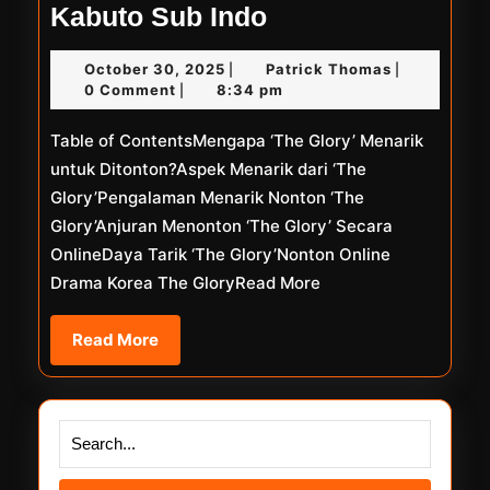
Nonton
Kabuto Sub Indo
Online
October
Patrick
October 30, 2025
Patrick Thomas
|
|
Kamen
30,
Thomas
0 Comment
8:34 pm
|
Rider
2025
Table of ContentsMengapa ‘The Glory’ Menarik
Kabuto
untuk Ditonton?Aspek Menarik dari ‘The
Sub
Glory’Pengalaman Menarik Nonton ‘The
Indo
Glory’Anjuran Menonton ‘The Glory’ Secara
OnlineDaya Tarik ‘The Glory’Nonton Online
Drama Korea The GloryRead More
Read
Read More
More
Search