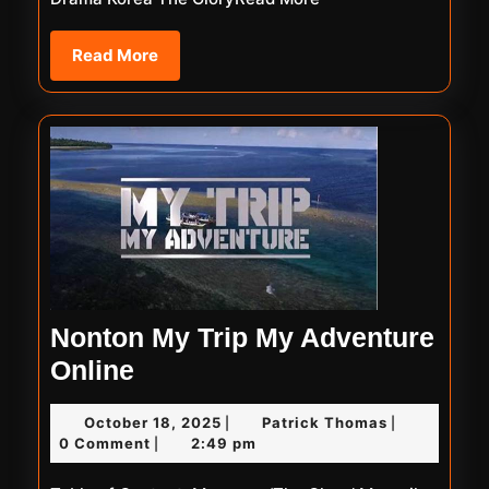
Read
Read More
More
Nonton My Trip My Adventure
Nonton
Online
My
October
Patrick
October 18, 2025
Patrick Thomas
|
|
Trip
18,
Thomas
0 Comment
2:49 pm
|
My
2025