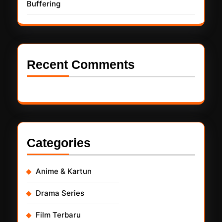
Buffering
Recent Comments
Categories
Anime & Kartun
Drama Series
Film Terbaru