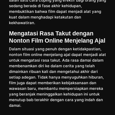
salah satu cara coping yang efektif bagi orang yang
sedang berada di fase akhir kehidupan,
membuktikan bahwa film dapat menjadi alat yang
kuat dalam menghadapi ketakutan dan
kekhawatiran.
Mengatasi Rasa Takut dengan
Nonton Film Online Menjelang Ajal
Dalam situasi yang penuh dengan ketidakpastian,
nonton film online menjelang ajal dapat menjadi alat
untuk mengatasi rasa takut. Ada rasa damai dalam
membenamkan diri ke dalam cerita yang telah
dimainkan ribuan kali dan mengetahui akhir dari
setiap adegan. Tidak hanya menyuguhkan hiburan,
film juga dapat memberikan kebijaksanaan dan
wawasan baru, membantu mempersiapkan mereka
yang beranjak meninggalkan kehidupan ini untuk
menutup bab terakhir dengan cara yang indah dan
damai.