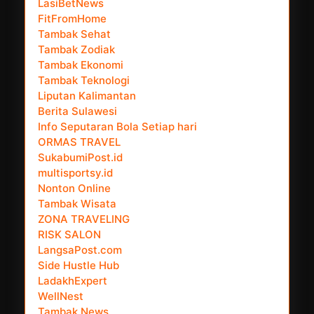
LasiBetNews
FitFromHome
Tambak Sehat
Tambak Zodiak
Tambak Ekonomi
Tambak Teknologi
Liputan Kalimantan
Berita Sulawesi
Info Seputaran Bola Setiap hari
ORMAS TRAVEL
SukabumiPost.id
multisportsy.id
Nonton Online
Tambak Wisata
ZONA TRAVELING
RISK SALON
LangsaPost.com
Side Hustle Hub
LadakhExpert
WellNest
Tambak News