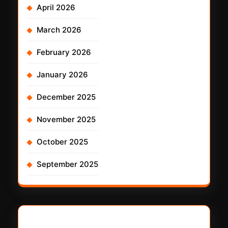
April 2026
March 2026
February 2026
January 2026
December 2025
November 2025
October 2025
September 2025
𝗣𝗮𝗿𝘁𝗻𝗲𝗿 𝗡𝗲𝘄𝘀 𝗡𝗲𝘁𝘄𝗼𝗿𝗸 :