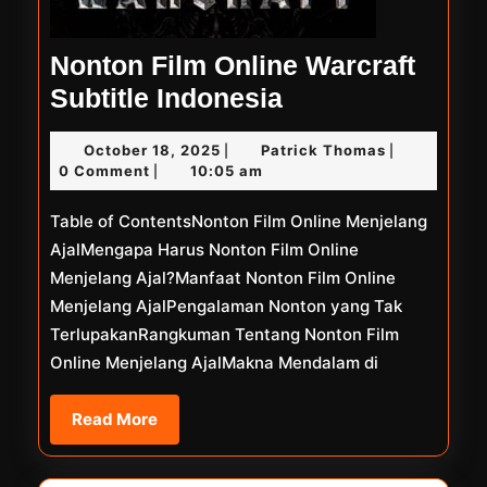
Nonton Film Online Warcraft
Nonton
Subtitle Indonesia
Film
October
Patrick
October 18, 2025
Patrick Thomas
|
|
Online
18,
Thomas
0 Comment
10:05 am
|
Warcraft
2025
Table of ContentsNonton Film Online Menjelang
Subtitle
AjalMengapa Harus Nonton Film Online
Indonesia
Menjelang Ajal?Manfaat Nonton Film Online
Menjelang AjalPengalaman Nonton yang Tak
TerlupakanRangkuman Tentang Nonton Film
Online Menjelang AjalMakna Mendalam di
Read
Read More
More