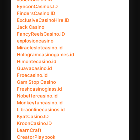
EyeconCasinos.ID
FindersCasino.ID
ExclusiveCasinoHire.ID
Jack Casino
FancyReelsCasino.ID
explosioncasino
Miracleslotcasino.id
Hologramcasinogames.id
Himontecasino.id
Guavacasino.id
Froecasino.id
Gam Stop Casino
Freshcasinoglass.id
Nobettercasino.id
Monkeyfuncasino.id
Libraonlinecasinos.id
KyatCasino.ID
KroonCasino.ID
LearnCraft
CreatorPlaybook