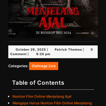
October
Patrick
October 29, 2025
Patrick Thomas
0
|
|
29,
Thomas
Comment
9:20 pm
|
2025
Categories:
Olahraga Live
Table of Contents
Nonton Film Online Menjelang Ajal
Mengapa Harus Nonton Film Online Menjelang