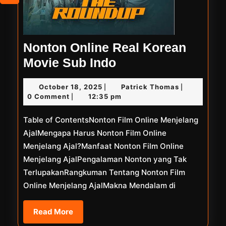
Nonton Online Real Korean
Nonton
Movie Sub Indo
Online
October
Patrick
October 18, 2025
Patrick Thomas
|
|
Real
18,
Thomas
0 Comment
12:35 pm
|
Korean
2025
Table of ContentsNonton Film Online Menjelang
Movie
AjalMengapa Harus Nonton Film Online
Sub
Menjelang Ajal?Manfaat Nonton Film Online
Indo
Menjelang AjalPengalaman Nonton yang Tak
TerlupakanRangkuman Tentang Nonton Film
Online Menjelang AjalMakna Mendalam di
Read
Read More
More