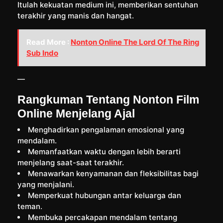
Itulah kekuatan medium ini, memberikan sentuhan
terakhir yang manis dan hangat.
Read More :
Nonton Online The Lord Of The Ring
Sub Indo
—
Rangkuman Tentang Nonton Film
Online Menjelang Ajal
Menghadirkan pengalaman emosional yang
mendalam.
Memanfaatkan waktu dengan lebih berarti
menjelang saat-saat terakhir.
Menawarkan kenyamanan dan fleksibilitas bagi
yang menjalani.
Memperkuat hubungan antar keluarga dan
teman.
Membuka percakapan mendalam tentang