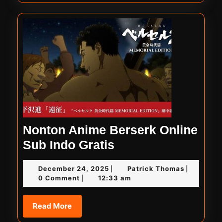
Nonton Anime Berserk Online
Nonton
Sub Indo Gratis
Anime
December
Patrick
December 24, 2025
Patrick Thomas
|
|
Berserk
24,
Thomas
0 Comment
12:33 am
|
Online
2025
Sub
Read
Read More
More
Indo