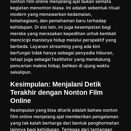
nonton film online menjelang ajal bukan semata
kegiatan menonton biasa. Ini adalah sebentuk ritual
modern yang menawarkan kedamaian,
kebahagiaan, dan pemahaman baru terhadap
kehidupan. Di sisi lain, ini juga kesempatan bagi
mereka yang merasakan kepedihan untuk kembali
mencicipi manisnya hidup melalui perspektif yang
berbeda. Layanan streaming yang ada kini
berfungsi tidak hanya sebagai penyedia hiburan,
tetapi juga sebagai fasilitator yang mendukung
pencarian makna hidup, bahkan di ujung waktu
sekalipun.
Kesimpulan: Menjalani Detik
Terakhir dengan Nonton Film
Online
Kesimpulan yang bisa ditarik adalah bahwa nonton
film online menjelang ajal memberikan pengalaman
yang tak kalah berharga dari bentuk penghormatan
lainnya bagi kehidupan. Terlepas dari tantangan