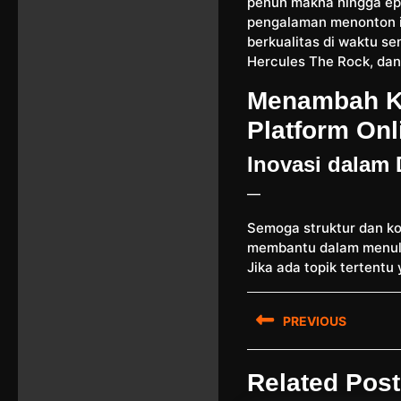
penuh makna hingga ep
pengalaman menonton in
berkualitas di waktu se
Hercules The Rock, dan
Menambah K
Platform Onl
Inovasi dalam 
—
Semoga struktur dan k
membantu dalam menulis 
Jika ada topik tertentu 
Post
PREVIOUS
navigation
Previous
Related Post
post: