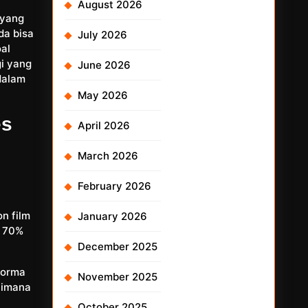
August 2026
 yang
da bisa
July 2026
oal
gi yang
June 2026
dalam
May 2026
es
April 2026
March 2026
February 2026
n film
January 2026
a 70%
December 2025
forma
November 2025
aimana
October 2025