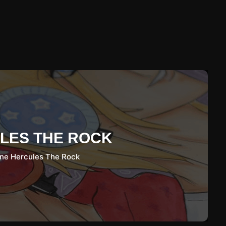
ULES THE ROCK
ine Hercules The Rock