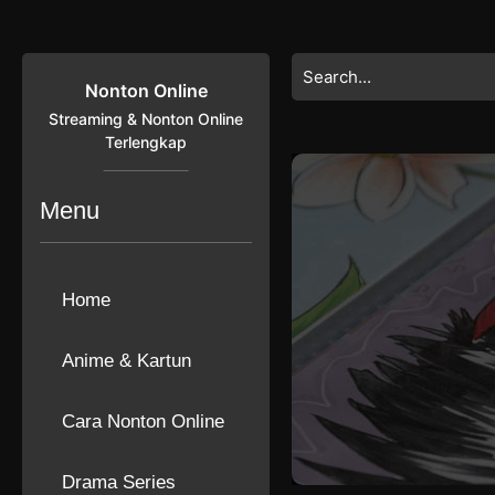
Skip
to
content
Search
Skip
for:
Nonton Online
to
Streaming & Nonton Online
content
Terlengkap
Menu
Home
Anime & Kartun
Cara Nonton Online
Drama Series