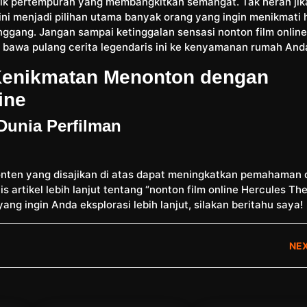
ik pertempuran yang membangkitkan semangat. Tak heran jik
i menjadi pilihan utama banyak orang yang ingin menikmati 
nggang. Jangan sampai ketinggalan sensasi nonton film online
 bawa pulang cerita legendaris ini ke kenyamanan rumah And
enikmatan Menonton dengan
ine
Dunia Perfilman
onten yang disajikan di atas dapat meningkatkan pemahaman 
artikel lebih lanjut tentang “nonton film online Hercules The
yang ingin Anda eksplorasi lebih lanjut, silakan beritahu saya!
NE
Nex
post