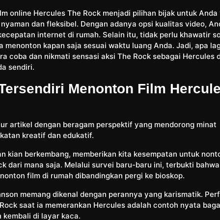
ilm online Hercules The Rock menjadi pilihan bijak untuk Anda
nyaman dan fleksibel. Dengan adanya opsi kualitas video, An
epatan internet di rumah. Selain itu, tidak perlu khawatir s
a menonton kapan saja sesuai waktu luang Anda. Jadi, apa la
a coba dan nikmati sensasi aksi The Rock sebagai Hercules 
 sendiri.
Tersendiri Menonton Film Hercul
ktur artikel dengan beragam perspektif yang mendorong minat
atan kreatif dan edukatif.
ran kian berkembang, memberikan kita kesempatan untuk nonto
k dari mana saja. Melalui survei baru-baru ini, terbukti bahw
nonton film di rumah dibandingkan pergi ke bioskop.
hnson memang dikenal dengan perannya yang karismatik. Per
Rock saat ia memerankan Hercules adalah contoh nyata bag
 kembali di layar kaca.