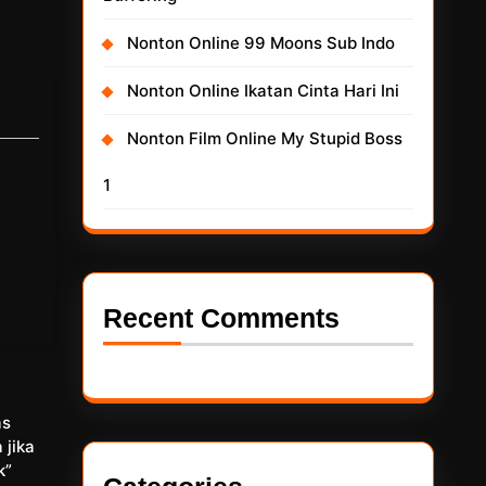
Nonton Online 99 Moons Sub Indo
Nonton Online Ikatan Cinta Hari Ini
Nonton Film Online My Stupid Boss
1
Recent Comments
as
 jika
k”