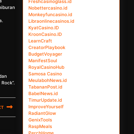
a
Freshcasinoglass.id
hiburan
Nobettercasino.id
Monkeyfuncasino.id
a.
Libraonlinecasinos.id
KyatCasino.ID
KroonCasino.ID
LearnCraft
CreatorPlaybook
BudgetVoyager
ManifestSoul
RoyalCasinoHub
Samosa Casino
dan
MeulabohNews.id
 Rock”.
TabananPost.id
BabelNews.id
TimurUpdate.id
ImproveYourself
XT
RadiantGlow
GenixTools
t
RaspMeals
:
PerchHome