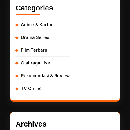
Categories
Anime & Kartun
Drama Series
Film Terbaru
Olahraga Live
Rekomendasi & Review
TV Online
Archives