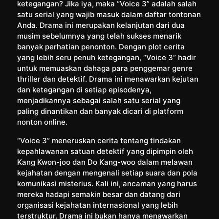
ketegangan? Jika iya, maka “Voice 3” adalah salah
satu serial yang wajib masuk dalam daftar tontonan
Anda. Drama ini merupakan kelanjutan dari dua
musim sebelumnya yang telah sukses menarik
banyak perhatian penonton. Dengan plot cerita
yang lebih seru penuh ketegangan, “Voice 3” hadir
untuk memuaskan dahaga para penggemar genre
thriller dan detektif. Drama ini menawarkan kejutan
dan ketegangan di setiap episodenya,
menjadikannya sebagai salah satu serial yang
paling dinantikan dan banyak dicari di platform
nonton online.
“Voice 3” meneruskan cerita tentang tindakan
kepahlawanan satuan detektif yang dipimpin oleh
Kang Kwon-joo dan Do Kang-woo dalam melawan
kejahatan dengan mengenali setiap suara dan pola
komunikasi misterius. Kali ini, ancaman yang harus
mereka hadapi semakin besar dan datang dari
organisasi kejahatan internasional yang lebih
terstruktur. Drama ini bukan hanya menawarkan