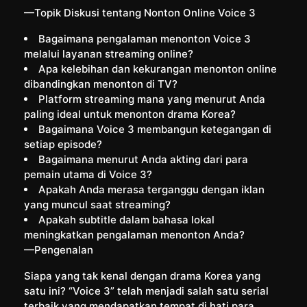
—Topik Diskusi tentang Nonton Online Voice 3
Bagaimana pengalaman menonton Voice 3
melalui layanan streaming online?
Apa kelebihan dan kekurangan menonton online
dibandingkan menonton di TV?
Platform streaming mana yang menurut Anda
paling ideal untuk menonton drama Korea?
Bagaimana Voice 3 membangun ketegangan di
setiap episode?
Bagaimana menurut Anda akting dari para
pemain utama di Voice 3?
Apakah Anda merasa terganggu dengan iklan
yang muncul saat streaming?
Apakah subtitle dalam bahasa lokal
meningkatkan pengalaman menonton Anda?
—Pengenalan
Siapa yang tak kenal dengan drama Korea yang
satu ini? “Voice 3” telah menjadi salah satu serial
terbaik yang mendapatkan tempat di hati para