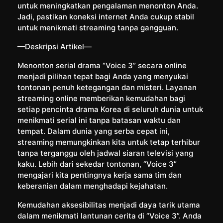
untuk meningkatkan pengalaman menonton Anda.
Jadi, pastikan koneksi internet Anda cukup stabil
untuk menikmati streaming tanpa gangguan.
—Deskripsi Artikel—
Menonton serial drama “Voice 3” secara online
menjadi pilihan tepat bagi Anda yang menyukai
tontonan penuh ketegangan dan misteri. Layanan
streaming online memberikan kemudahan bagi
setiap pencinta drama Korea di seluruh dunia untuk
menikmati serial ini tanpa batasan waktu dan
tempat. Dalam dunia yang serba cepat ini,
streaming memungkinkan kita untuk tetap terhibur
tanpa terganggu oleh jadwal siaran televisi yang
kaku. Lebih dari sekedar tontonan, “Voice 3”
mengajari kita pentingnya kerja sama tim dan
keberanian dalam menghadapi kejahatan.
Kemudahan aksesibilitas menjadi daya tarik utama
dalam menikmati lantunan cerita di “Voice 3”. Anda