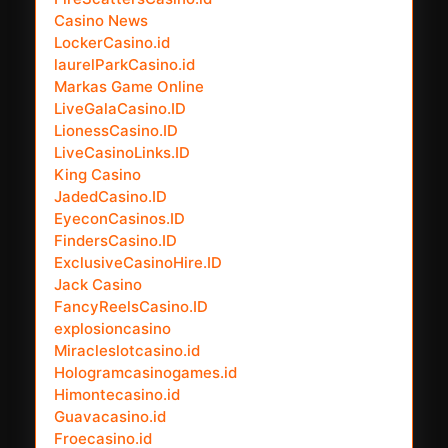
Casino News
LockerCasino.id
laurelParkCasino.id
Markas Game Online
LiveGalaCasino.ID
LionessCasino.ID
LiveCasinoLinks.ID
King Casino
JadedCasino.ID
EyeconCasinos.ID
FindersCasino.ID
ExclusiveCasinoHire.ID
Jack Casino
FancyReelsCasino.ID
explosioncasino
Miracleslotcasino.id
Hologramcasinogames.id
Himontecasino.id
Guavacasino.id
Froecasino.id