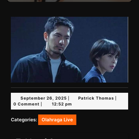
September
Patrick
September 26, 2025
Patrick Thomas
|
|
26,
Thomas
0 Comment
12:52 pm
|
2025
Categories:
Olahraga Live