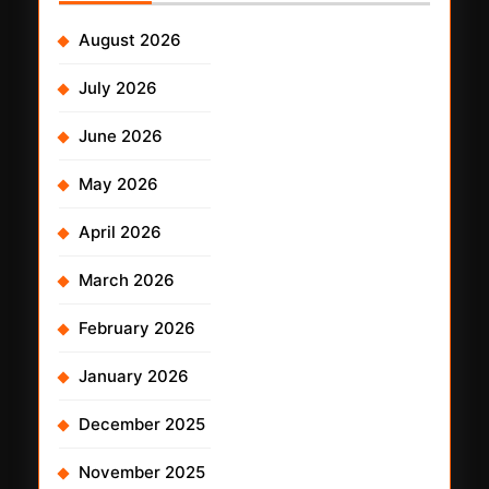
August 2026
July 2026
June 2026
May 2026
April 2026
March 2026
February 2026
January 2026
December 2025
November 2025