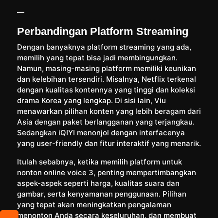
—
Perbandingan Platform Streaming
Dengan banyaknya platform streaming yang ada,
memilih yang tepat bisa jadi membingungkan.
Namun, masing-masing platform memiliki keunikan
dan kelebihan tersendiri. Misalnya, Netflix terkenal
dengan kualitas kontennya yang tinggi dan koleksi
drama Korea yang lengkap. Di sisi lain, Viu
menawarkan pilihan konten yang lebih beragam dari
Asia dengan paket berlangganan yang terjangkau.
Sedangkan iQIYI menonjol dengan interfacenya
yang user-friendly dan fitur interaktif yang menarik.
Itulah sebabnya, ketika memilih platform untuk
nonton online voice 3, penting mempertimbangkan
aspek-aspek seperti harga, kualitas suara dan
gambar, serta kenyamanan penggunaan. Pilihan
yang tepat akan meningkatkan pengalaman
menonton Anda secara keseluruhan, dan membuat