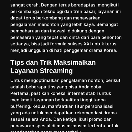
sangat cerah. Dengan terus beradaptasi mengikuti
perkembangan teknologi dan tren pasar, layanan ini
dapat terus berkembang dan menawarkan
pengalaman menonton yang lebih kaya. Semangat
pembaharuan dan inovasi, didukung dengan
pemasaran yang tepat dan cinta dari para penonton
setianya, bisa jadi formula sukses XXI untuk terus
menjadi unggulan di hati penggemar drama Korea.
Tips dan Trik Maksimalkan
Layanan Streaming
Untuk mengoptimalkan pengalaman nonton, berikut
adalah beberapa tips yang bisa Anda coba.
Pertama, pastikan koneksi internet stabil untuk
menikmati tayangan berkualitas tinggi tanpa
buffering. Kedua, manfaatkan fitur personalisasi
yang ada untuk mendapatkan rekomendasi drama
sesuai selera Anda. Dan ketiga, ikuti promo dan
penawaran spesial di musim-musim tertentu untuk