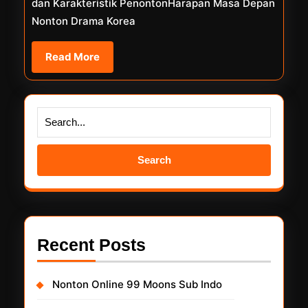
dan Karakteristik PenontonHarapan Masa Depan
Nonton Drama Korea
Read
Read More
More
Search
for:
Recent Posts
Nonton Online 99 Moons Sub Indo