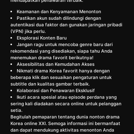
mendapatkan penawaran terbaik.
Keamanan dan Kenyamanan Menonton
Pastikan akun sudah dilindungi dengan
autentikasi dua faktor dan gunakan jaringan pribadi
(VPN) jika perlu.
Eksplorasi Konten Baru
Jangan ragu untuk mencoba genre baru dari
rekomendasi yang disediakan, siapa tahu Anda
menemukan drama favorit berikutnya!
Aksesibilitas dan Kemudahan Akses
Nikmati drama Korea favorit hanya dengan
beberapa klik dan sesuaikan pengaturan untuk
subtitle dan kualitas gambar terbaik.
Kolaborasi dan Penawaran Eksklusif
Ikuti acara spesial atau episode perdana yang
sering kali diadakan secara online untuk pelanggan
setia.
Begitulah pemaparan tentang dunia nonton drama
Korea online XXI. Semoga informasi ini bermanfaat
dan dapat mendukung aktivitas menonton Anda