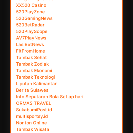
XX520 Casino
520PlayZone
520GamingNews
520BetRadar
520PlayScope
AV7PlayNews
LasiBetNews
FitFromHome
Tambak Sehat
Tambak Zodiak
Tambak Ekonomi
Tambak Teknologi
Liputan Kalimantan
Berita Sulawesi
Info Seputaran Bola Setiap hari
ORMAS TRAVEL
SukabumiPost.id
multisportsy.id
Nonton Online
Tambak Wisata