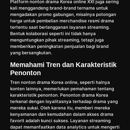
Platform nonton drama Korea online XXI juga sering
kali menggandeng brand-brand ternama untuk
mengadakan promo gabungan, misalnya potongan
harga untuk pembelian merchandise resmi drama
tertentu saat berlangganan layanan streaming.
Bentuk kolaborasi seperti ini tidak hanya
menguntungkan pihak streaming, tetapi juga
memberikan peningkatan penjualan bagi brand
yang bersangkutan.
Memahami Tren dan Karakteristik
Penonton
Tren nonton drama Korea online, seperti halnya
konten lainnya, memerlukan pemahaman tentang
karakteristik penonton. Penonton drama Korea
terkenal dengan loyalitasnya terhadap drama yang
mereka sukai. Oleh karena itu, memberi mereka
kenyamanan dan kemudahan dalam akses drama
favorit adalah kunci sukses. Layanan streaming
dapat memanfaatkan data analytics untuk mengerti