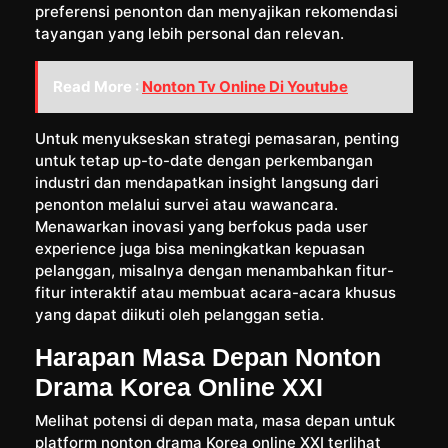
preferensi penonton dan menyajikan rekomendasi
tayangan yang lebih personal dan relevan.
Read More :
Nonton Tv Online Di Youtube
Untuk menyukseskan strategi pemasaran, penting
untuk tetap up-to-date dengan perkembangan
industri dan mendapatkan insight langsung dari
penonton melalui survei atau wawancara.
Menawarkan inovasi yang berfokus pada user
experience juga bisa meningkatkan kepuasan
pelanggan, misalnya dengan menambahkan fitur-
fitur interaktif atau membuat acara-acara khusus
yang dapat diikuti oleh pelanggan setia.
Harapan Masa Depan Nonton
Drama Korea Online XXI
Melihat potensi di depan mata, masa depan untuk
platform nonton drama Korea online XXI terlihat