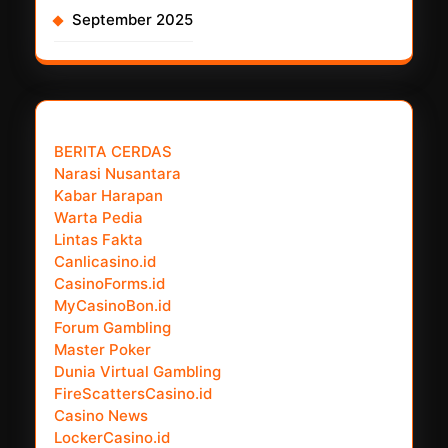
September 2025
𝗣𝗮𝗿𝘁𝗻𝗲𝗿 𝗡𝗲𝘄𝘀 𝗡𝗲𝘁𝘄𝗼𝗿𝗸 :
BERITA CERDAS
Narasi Nusantara
Kabar Harapan
Warta Pedia
Lintas Fakta
Canlicasino.id
CasinoForms.id
MyCasinoBon.id
Forum Gambling
Master Poker
Dunia Virtual Gambling
FireScattersCasino.id
Casino News
LockerCasino.id