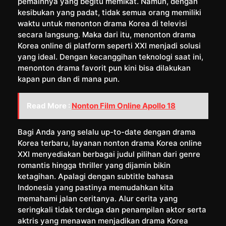
pemainnya yang begitu memikat. Namun, dengan
kesibukan yang padat, tidak semua orang memiliki
waktu untuk menonton drama Korea di televisi
secara langsung. Maka dari itu, menonton drama
Korea online di platform seperti XXI menjadi solusi
yang ideal. Dengan kecanggihan teknologi saat ini,
menonton drama favorit pun kini bisa dilakukan
kapan pun dan di mana pun.
Read More :
Nonton Film Online Apollo 18
Bagi Anda yang selalu up-to-date dengan drama
Korea terbaru, layanan nonton drama Korea online
XXI menyediakan berbagai judul pilihan dari genre
romantis hingga thriller yang dijamin bikin
ketagihan. Apalagi dengan subtitle bahasa
Indonesia yang pastinya memudahkan kita
memahami jalan ceritanya. Alur cerita yang
seringkali tidak terduga dan penampilan aktor serta
aktris yang menawan menjadikan drama Korea