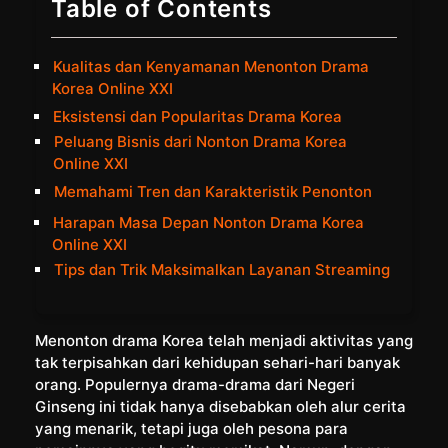
Table of Contents
Kualitas dan Kenyamanan Menonton Drama
Korea Online XXI
Eksistensi dan Popularitas Drama Korea
Peluang Bisnis dari Nonton Drama Korea
Online XXI
Memahami Tren dan Karakteristik Penonton
Harapan Masa Depan Nonton Drama Korea
Online XXI
Tips dan Trik Maksimalkan Layanan Streaming
Menonton drama Korea telah menjadi aktivitas yang
tak terpisahkan dari kehidupan sehari-hari banyak
orang. Populernya drama-drama dari Negeri
Ginseng ini tidak hanya disebabkan oleh alur cerita
yang menarik, tetapi juga oleh pesona para