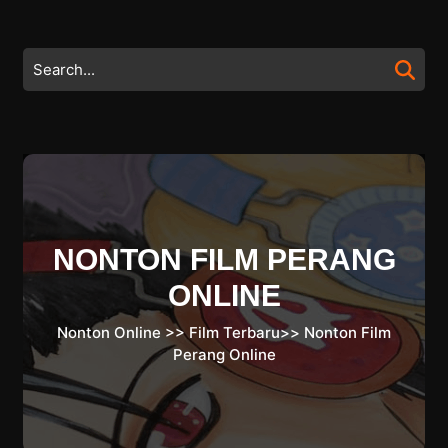
Skip
to
content
Search
Skip
for:
to
content
NONTON FILM PERANG
ONLINE
Nonton Online
>>
Film Terbaru
>>
Nonton Film
Perang Online