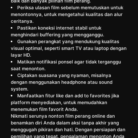
baik dan banyak pilihan film perang.
Periksa ulasan film sebelum memutuskan untuk
menontonnya, untuk mengetahui kualitas dan alur
ceritanya.
Pastikan koneksi internet stabil untuk
menghindari buffering yang mengganggu.
Gunakan perangkat yang mendukung kualitas
visual optimal, seperti smart TV atau laptop dengan
layar HD.
Matikan notifikasi ponsel agar tidak terganggu
saat menonton.
Ciptakan suasana yang nyaman, misalnya
dengan menggunakan headphone atau sound
system.
Manfaatkan fitur like dan add to favorites jika
platform menyediakan, untuk memudahkan
menemukan film favorit Anda.
Nikmati serunya nonton film perang online dan
benamkan diri Anda dalam aksi tanpa akhir yang
menggugah pikiran dan hati. Dengan persiapan dan
pemilihan yang tepat, pengalaman menonton Anda