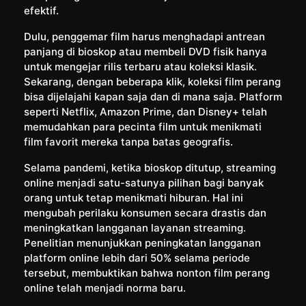
efektif.
Dulu, penggemar film harus menghadapi antrean
panjang di bioskop atau membeli DVD fisik hanya
untuk mengejar rilis terbaru atau koleksi klasik.
Sekarang, dengan beberapa klik, koleksi film perang
bisa dijelajahi kapan saja dan di mana saja. Platform
seperti Netflix, Amazon Prime, dan Disney+ telah
memudahkan para pecinta film untuk menikmati
film favorit mereka tanpa batas geografis.
Selama pandemi, ketika bioskop ditutup, streaming
online menjadi satu-satunya pilihan bagi banyak
orang untuk tetap menikmati hiburan. Hal ini
mengubah perilaku konsumen secara drastis dan
meningkatkan langganan layanan streaming.
Penelitian menunjukkan peningkatan langganan
platform online lebih dari 50% selama periode
tersebut, membuktikan bahwa nonton film perang
online telah menjadi norma baru.