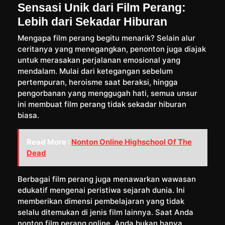
Sensasi Unik dari Film Perang:
Lebih dari Sekadar Hiburan
Mengapa film perang begitu menarik? Selain alur
ceritanya yang menegangkan, penonton juga diajak
untuk merasakan perjalanan emosional yang
mendalam. Mulai dari ketegangan sebelum
pertempuran, heroisme saat beraksi, hingga
pengorbanan yang menggugah hati, semua unsur
ini membuat film perang tidak sekadar hiburan
biasa.
Read More :
Nonton Online Highschool Of The
Dead
Berbagai film perang juga menawarkan wawasan
edukatif mengenai peristiwa sejarah dunia. Ini
memberikan dimensi pembelajaran yang tidak
selalu ditemukan di jenis film lainnya. Saat Anda
nonton film perang online, Anda bukan hanya