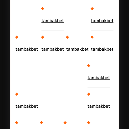
tambakbet
tambakbet
tambakbet
tambakbet
tambakbet
tambakbet
tambakbet
tambakbet
tambakbet