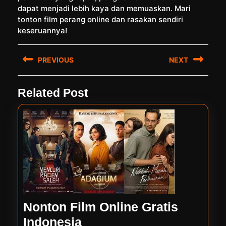
dapat menjadi lebih kaya dan memuaskan. Mari
tonton film perang online dan rasakan sendiri
keseruannya!
Post
PREVIOUS
NEXT
navigation
Previous
Next
Related Post
post:
post:
Nonton Film Online Gratis
Nonton
Indonesia