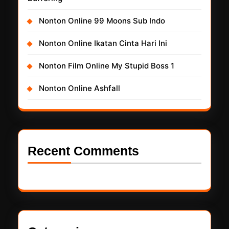
Nonton Online 99 Moons Sub Indo
Nonton Online Ikatan Cinta Hari Ini
Nonton Film Online My Stupid Boss 1
Nonton Online Ashfall
Recent Comments