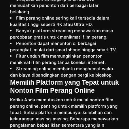
memudahkan penonton dari berbagai latar
belakang.
Film perang online sering kali tersedia dalam
kualitas tinggi seperti 4K atau Ultra HD.
Banyak platform streaming menawarkan masa
percobaan gratis untuk menikmati film perang.
Penonton dapat menonton di berbagai
perangkat, mulai dari smartphone hingga smart TV.
Fitur unduh film memungkinkan penonton
menikmati film perang tanpa koneksi internet.
Streaming online membantu menghemat waktu
dan biaya dibandingkan dengan pergi ke bioskop.
Memilih Platform yang Tepat untuk
Nonton Film Perang Online
Ketika Anda memutuskan untuk mulai nonton film
perang online, penting untuk memilih platform yang
tepat. Setiap platform mempunyai kelebihan dan
kekurangan masing-masing. Beberapa menawarkan
pengalaman bebas iklan sementara yang lain