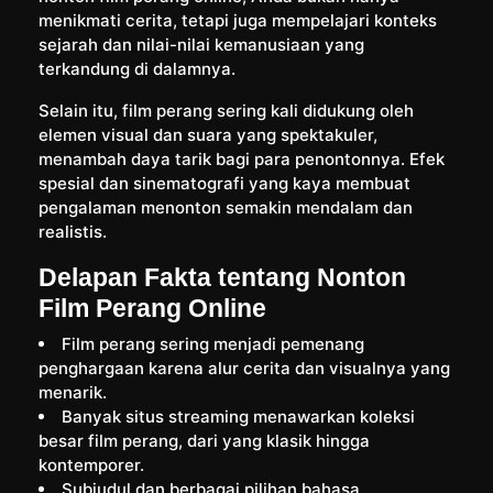
menikmati cerita, tetapi juga mempelajari konteks
sejarah dan nilai-nilai kemanusiaan yang
terkandung di dalamnya.
Selain itu, film perang sering kali didukung oleh
elemen visual dan suara yang spektakuler,
menambah daya tarik bagi para penontonnya. Efek
spesial dan sinematografi yang kaya membuat
pengalaman menonton semakin mendalam dan
realistis.
Delapan Fakta tentang Nonton
Film Perang Online
Film perang sering menjadi pemenang
penghargaan karena alur cerita dan visualnya yang
menarik.
Banyak situs streaming menawarkan koleksi
besar film perang, dari yang klasik hingga
kontemporer.
Subjudul dan berbagai pilihan bahasa