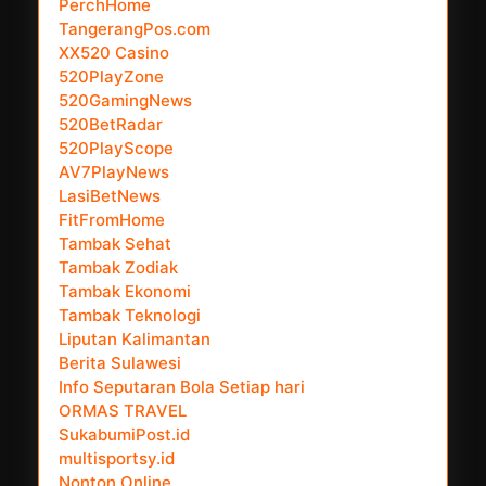
PerchHome
TangerangPos.com
XX520 Casino
520PlayZone
520GamingNews
520BetRadar
520PlayScope
AV7PlayNews
LasiBetNews
FitFromHome
Tambak Sehat
Tambak Zodiak
Tambak Ekonomi
Tambak Teknologi
Liputan Kalimantan
Berita Sulawesi
Info Seputaran Bola Setiap hari
ORMAS TRAVEL
SukabumiPost.id
multisportsy.id
Nonton Online