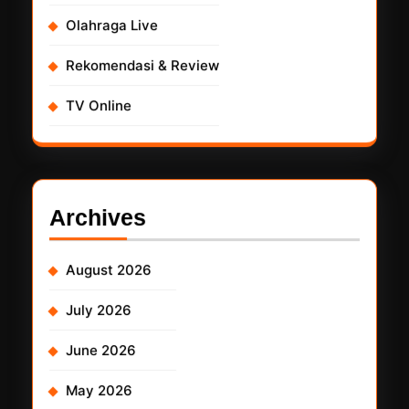
Olahraga Live
Rekomendasi & Review
TV Online
Archives
August 2026
July 2026
June 2026
May 2026