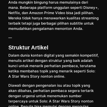
Anda mungkin bingung harus memulainya dari
mana. Beberapa platform unggulan seperti Disney+,
Netflix, dan Amazon Prime Video bisa jadi pilihan.
Mereka tidak hanya menawarkan kualitas streaming
terbaik tetapi juga berbagai pilihan subtitle untuk
memudahkan pengalaman menonton Anda.
—
Struktur Artikel
Dalam dunia konten digital yang semakin kompetitif,
menulis artikel dengan struktur yang baik adalah
kunci untuk menarik perhatian pembaca, terutama
ketika membahas topik yang menarik seperti Solo:
A Star Wars Story nonton online.
Diawali dengan pengenalan isu atau topik yang
akan dibahas, perhatian pembaca segera tertarik
dengan urgensi untuk menemukan sumber
terpercaya untuk Solo: A Star Wars Story nonton
online. Penulis bisa memulai dengan mengulas