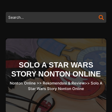
Skip
to
content
Search
Skip
for:
to
content
SOLO A STAR WARS
STORY NONTON ONLINE
Nonton Online
>>
Rekomendasi & Review
>>
Solo A
Star Wars Story Nonton Online