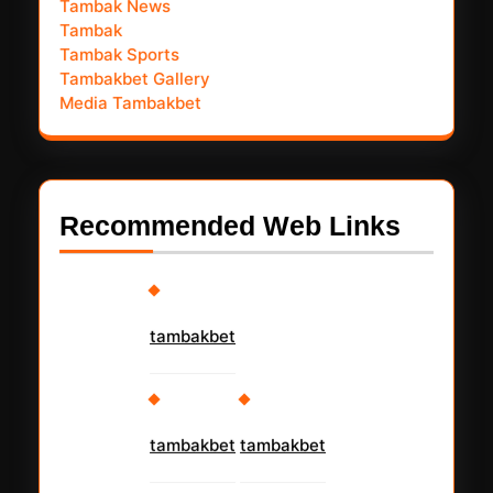
Tambak News
Tambak
Tambak Sports
Tambakbet Gallery
Media Tambakbet
Recommended Web Links
tambakbet
tambakbet
tambakbet