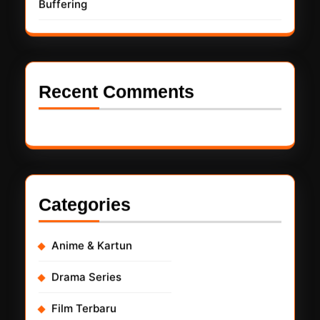
Buffering
Recent Comments
Categories
Anime & Kartun
Drama Series
Film Terbaru