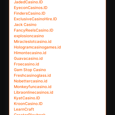
JadedCasino.ID
EyeconCasinos.ID
FindersCasino.ID
ExclusiveCasinoHire.ID
Jack Casino
FancyReelsCasino.ID
explosioncasino
Miracleslotcasino.id
Hologramcasinogames.id
Himontecasino.id
Guavacasino.id
Froecasino.id
Gam Stop Casino
Freshcasinoglass.id
Nobettercasino.id
Monkeyfuncasino.id
Libraonlinecasinos.id
KyatCasino.ID
KroonCasino.ID
LearnCraft
CreatorPlaybook