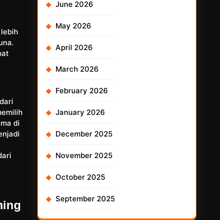
June 2026
May 2026
lebih
una.
April 2026
pat
March 2026
February 2026
dari
memilih
January 2026
ama di
enjadi
December 2025
ari
November 2025
October 2025
September 2025
ming