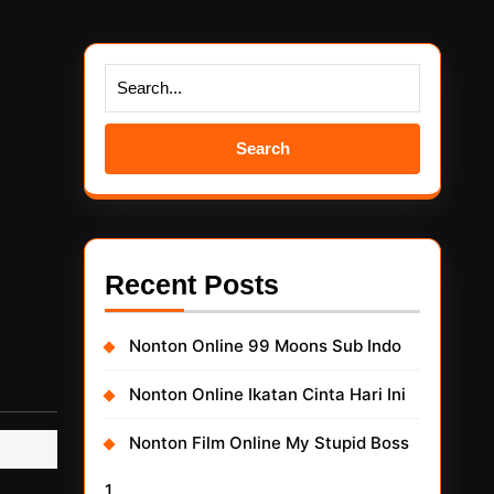
Search
for:
Recent Posts
Nonton Online 99 Moons Sub Indo
Nonton Online Ikatan Cinta Hari Ini
Nonton Film Online My Stupid Boss
1