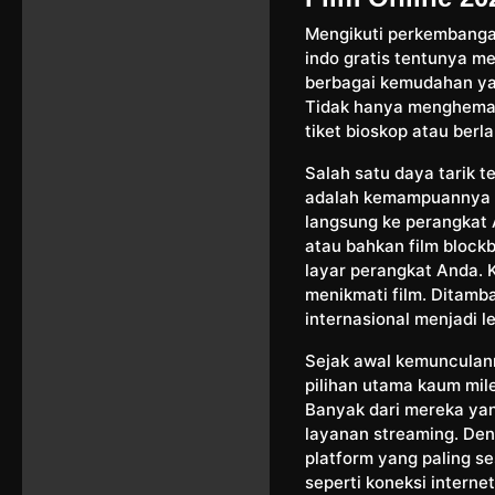
Mengikuti perkembangan 
indo gratis tentunya me
berbagai kemudahan ya
Tidak hanya menghemat 
tiket bioskop atau ber
Salah satu daya tarik te
adalah kemampuannya u
langsung ke perangkat
atau bahkan film block
layar perangkat Anda.
menikmati film. Ditamb
internasional menjadi 
Sejak awal kemunculanny
pilihan utama kaum mile
Banyak dari mereka ya
layanan streaming. Deng
platform yang paling s
seperti koneksi interne