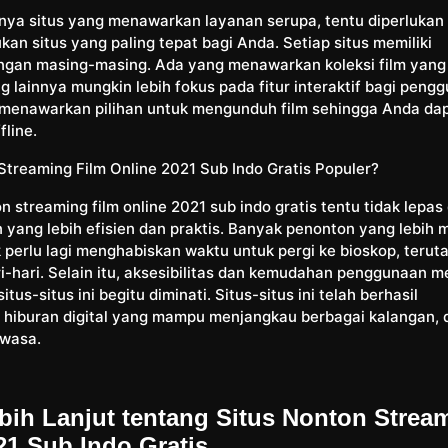
ya situs yang menawarkan layanan serupa, tentu diperlukan
n situs yang paling tepat bagi Anda. Setiap situs memiliki
ngan masing-masing. Ada yang menawarkan koleksi film yang 
lainnya mungkin lebih fokus pada fitur interaktif bagi pengg
 menawarkan pilihan untuk mengunduh film sehingga Anda da
line.
treaming Film Online 2021 Sub Indo Gratis Populer?
 streaming film online 2021 sub indo gratis tentu tidak lepas 
 yang lebih efisien dan praktis. Banyak penonton yang lebih 
k perlu lagi menghabiskan waktu untuk pergi ke bioskop, terut
i-hari. Selain itu, aksesibilitas dan kemudahan penggunaan m
us-situs ini begitu diminati. Situs-situs ini telah berhasil
hiburan digital yang mampu menjangkau berbagai kalangan, d
ewasa.
ih Lanjut tentang Situs Nonton Strea
21 Sub Indo Gratis