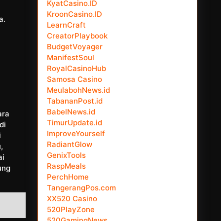
KyatCasino.ID
KroonCasino.ID
a.
LearnCraft
CreatorPlaybook
BudgetVoyager
ManifestSoul
RoyalCasinoHub
Samosa Casino
MeulabohNews.id
TabananPost.id
BabelNews.id
ara
TimurUpdate.id
di
ImproveYourself
i
RadiantGlow
,
GenixTools
ai
RaspMeals
ung
PerchHome
TangerangPos.com
XX520 Casino
520PlayZone
520GamingNews