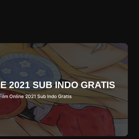
E 2021 SUB INDO GRATIS
ilm Online 2021 Sub Indo Gratis