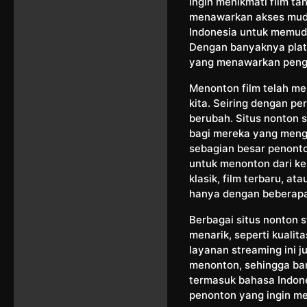
ingin menikmati film ta
menawarkan akses mudah
Indonesia untuk memuda
Dengan banyaknya platf
yang menawarkan peng
Menonton film telah men
kita. Seiring dengan pe
berubah. Situs nonton s
bagi mereka yang mengi
sebagian besar penont
untuk menonton dari ke
klasik, film terbaru, at
hanya dengan beberapa 
Berbagai situs nonton s
menarik, seperti kualit
layanan streaming ini 
menonton, sehingga ban
termasuk bahasa Indones
penonton yang ingin me