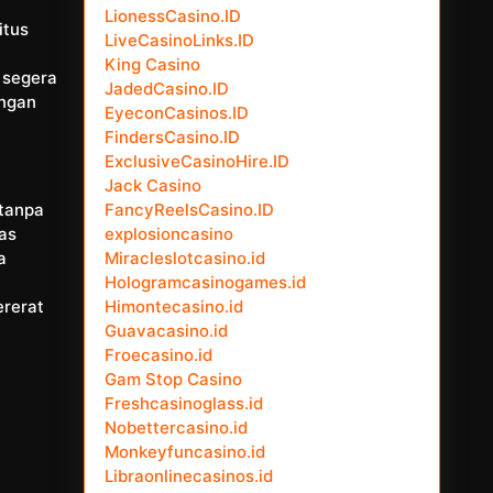
LionessCasino.ID
itus
LiveCasinoLinks.ID
King Casino
k segera
JadedCasino.ID
engan
EyeconCasinos.ID
FindersCasino.ID
ExclusiveCasinoHire.ID
Jack Casino
 tanpa
FancyReelsCasino.ID
tas
explosioncasino
a
Miracleslotcasino.id
Hologramcasinogames.id
ererat
Himontecasino.id
Guavacasino.id
Froecasino.id
Gam Stop Casino
Freshcasinoglass.id
Nobettercasino.id
Monkeyfuncasino.id
Libraonlinecasinos.id