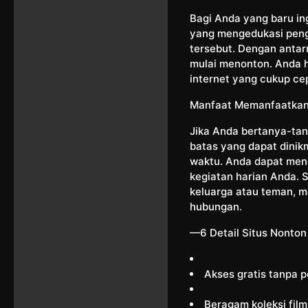
Bagi Anda yang baru ing
yang mengedukasi peng
tersebut. Dengan antarm
mulai menonton. Anda 
internet yang cukup ce
Manfaat Memanfaatkan S
Jika Anda bertanya-tan
batas yang dapat dinikm
waktu. Anda dapat meno
kegiatan harian Anda. 
keluarga atau teman, 
hubungan.
—6 Detail Situs Nonton
Akses gratis tanpa p
Beragam koleksi film