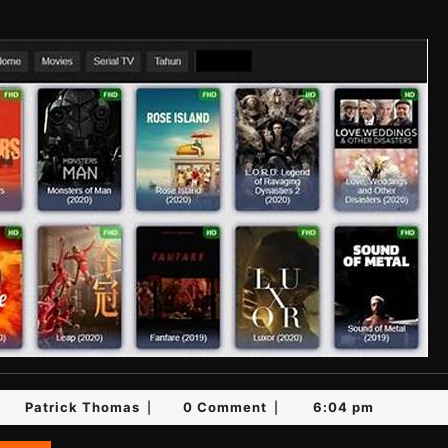
tober
Patrick
Patrick Thomas
0 Comment
6:04 pm
|
|
Thomas
25