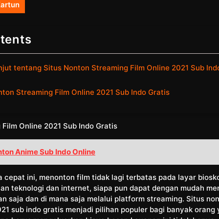
artun
tents
jut tentang Situs Nonton Streaming Film Online 2021 Sub Ind
ton Streaming Film Online 2021 Sub Indo Gratis
 Film Online 2021 Sub Indo Gratis
nton Anime Sub Indo Online
a cepat ini, menonton film tidak lagi terbatas pada layar bios
uan teknologi dan internet, siapa pun dapat dengan mudah me
an saja dan di mana saja melalui platform streaming. Situs no
021 sub indo gratis menjadi pilihan populer bagi banyak orang