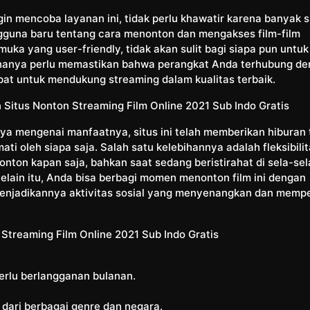
in mencoba layanan ini, tidak perlu khawatir karena banyak s
guna baru tentang cara menonton dan mengakses film-film
uka yang user-friendly, tidak akan sulit bagi siapa pun untu
hanya perlu memastikan bahwa perangkat Anda terhubung d
pat untuk mendukung streaming dalam kualitas terbaik.
itus Nonton Streaming Film Online 2021 Sub Indo Gratis
ya mengenai manfaatnya, situs ini telah memberikan hiburan
ati oleh siapa saja. Salah satu kelebihannya adalah fleksibili
nton kapan saja, bahkan saat sedang beristirahat di sela-sel
Selain itu, Anda bisa berbagi momen menonton film ini dengan
menjadikannya aktivitas sosial yang menyenangkan dan memp
 Streaming Film Online 2021 Sub Indo Gratis
erlu berlangganan bulanan.
 dari berbagai genre dan negara.