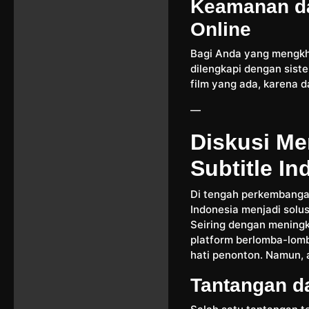
Keamanan da
Online
Bagi Anda yang mengkh
dilengkapi dengan sist
film yang ada, karena d
—
Diskusi Me
Subtitle In
Di tengah perkembangan 
Indonesia menjadi solu
Seiring dengan meningk
platform berlomba-lomb
hati penonton. Namun, 
Tantangan d