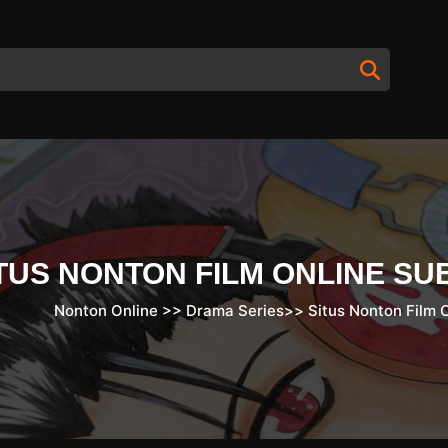
TUS NONTON FILM ONLINE SU
Nonton Online
>>
Drama Series
>>
Situs Nonton Film O