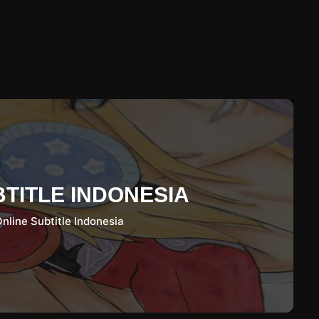
BTITLE INDONESIA
nline Subtitle Indonesia