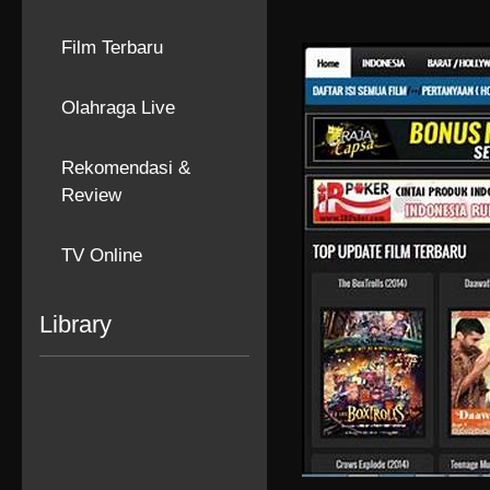
Film Terbaru
Olahraga Live
Rekomendasi &
Review
TV Online
Library