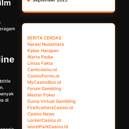
ilm
h
beragam
𝗣𝗮𝗿𝘁𝗻𝗲𝗿 𝗡𝗲𝘄𝘀 𝗡𝗲𝘁𝘄𝗼𝗿𝗸 :
BERITA CERDAS
Narasi Nusantara
Kabar Harapan
line
Warta Pedia
Lintas Fakta
Canlicasino.id
CasinoForms.id
btitle
MyCasinoBon.id
n.
Forum Gambling
 banyak
Master Poker
a di
Dunia Virtual Gambling
FireScattersCasino.id
Casino News
LockerCasino.id
laurelParkCasino.id