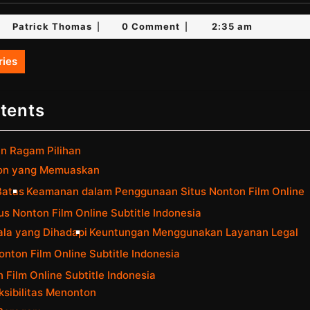
ober
Patrick
Patrick Thomas
0 Comment
2:35 am
|
|
Thomas
25
ries
tents
n Ragam Pilihan
on yang Memuaskan
Batas
Keamanan dalam Penggunaan Situs Nonton Film Online
us Nonton Film Online Subtitle Indonesia
la yang Dihadapi
Keuntungan Menggunakan Layanan Legal
onton Film Online Subtitle Indonesia
 Film Online Subtitle Indonesia
sibilitas Menonton