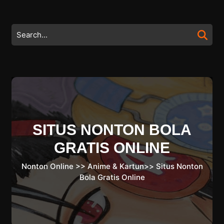
Skip
to
content
Search
Skip
for:
to
content
SITUS NONTON BOLA
GRATIS ONLINE
Nonton Online
>>
Anime & Kartun
>>
Situs Nonton
Bola Gratis Online