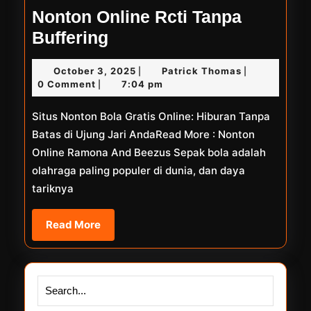
Nonton Online Rcti Tanpa
Nonton
Buffering
Online
October
Patrick
October 3, 2025
Patrick Thomas
|
|
Rcti
3,
Thomas
0 Comment
7:04 pm
|
Tanpa
2025
Situs Nonton Bola Gratis Online: Hiburan Tanpa
Buffering
Batas di Ujung Jari AndaRead More : Nonton
Online Ramona And Beezus Sepak bola adalah
olahraga paling populer di dunia, dan daya
tariknya
Read
Read More
More