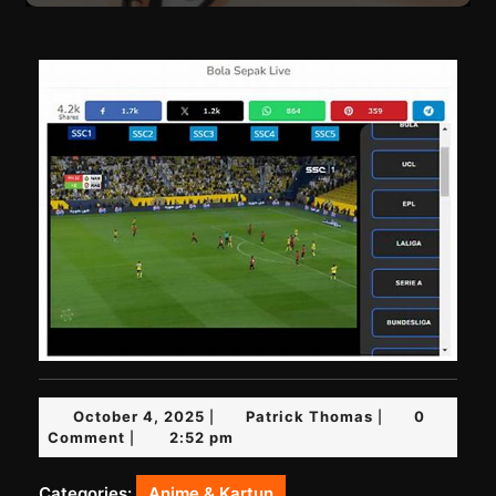
October
Patrick
October 4, 2025
Patrick Thomas
0
|
|
4,
Thomas
Comment
2:52 pm
|
2025
Categories:
Anime & Kartun