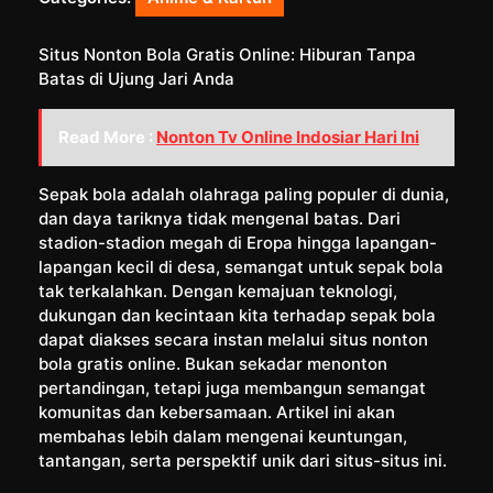
Situs Nonton Bola Gratis Online: Hiburan Tanpa
Batas di Ujung Jari Anda
Read More :
Nonton Tv Online Indosiar Hari Ini
Sepak bola adalah olahraga paling populer di dunia,
dan daya tariknya tidak mengenal batas. Dari
stadion-stadion megah di Eropa hingga lapangan-
lapangan kecil di desa, semangat untuk sepak bola
tak terkalahkan. Dengan kemajuan teknologi,
dukungan dan kecintaan kita terhadap sepak bola
dapat diakses secara instan melalui situs nonton
bola gratis online. Bukan sekadar menonton
pertandingan, tetapi juga membangun semangat
komunitas dan kebersamaan. Artikel ini akan
membahas lebih dalam mengenai keuntungan,
tantangan, serta perspektif unik dari situs-situs ini.