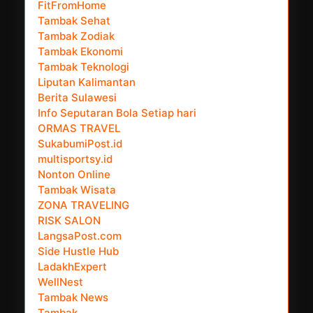
FitFromHome
Tambak Sehat
Tambak Zodiak
Tambak Ekonomi
Tambak Teknologi
Liputan Kalimantan
Berita Sulawesi
Info Seputaran Bola Setiap hari
ORMAS TRAVEL
SukabumiPost.id
multisportsy.id
Nonton Online
Tambak Wisata
ZONA TRAVELING
RISK SALON
LangsaPost.com
Side Hustle Hub
LadakhExpert
WellNest
Tambak News
Tambak