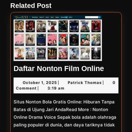
Related Post
post:
post:
Daftar
Daftar Nonton Film Online
Nonton
October
Patrick
October 1, 2025
Patrick Thomas
0
|
|
Film
1,
Thomas
Comment
3:19 am
|
Online
2025
Situs Nonton Bola Gratis Online: Hiburan Tanpa
Batas di Ujung Jari AndaRead More : Nonton
Online Drama Voice Sepak bola adalah olahraga
paling populer di dunia, dan daya tariknya tidak