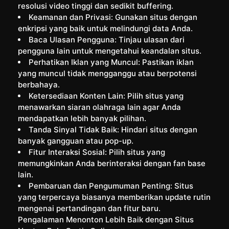
resolusi video tinggi dan sedikit buffering.
Keamanan dan Privasi: Gunakan situs dengan
enkripsi yang baik untuk melindungi data Anda.
Baca Ulasan Pengguna: Tinjau ulasan dari
pengguna lain untuk mengetahui keandalan situs.
Perhatikan Iklan yang Muncul: Pastikan iklan
yang muncul tidak mengganggu atau berpotensi
berbahaya.
Ketersediaan Konten Lain: Pilih situs yang
menawarkan siaran olahraga lain agar Anda
mendapatkan lebih banyak pilihan.
Tanda Sinyal Tidak Baik: Hindari situs dengan
banyak gangguan atau pop-up.
Fitur Interaksi Sosial: Pilih situs yang
memungkinkan Anda berinteraksi dengan fan base
lain.
Pembaruan dan Pengumuman Penting: Situs
yang terpercaya biasanya memberikan update rutin
mengenai pertandingan dan fitur baru.
Pengalaman Menonton Lebih Baik dengan Situs