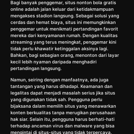
Bagi banyak penggemar, situs nonton bola gratis
online adalah jalan keluar dari ketidakmampuan
mengakses stadion langsung. Sebagai solusi yang
cerdas dan hemat biaya, situs ini memungkinkan
penggemar untuk menikmati pertandingan favorit
mereka dari kenyamanan rumah. Dengan kualitas
streaming yang terus meningkat, penggemar kini
tidak perlu khawatir ketinggalan aksinya lagi.
Bahkan, bagi sebagian orang, menonton dari layar
kecil lebih nyaman daripada menghadiri
pertandingan langsung.
Namun, seiring dengan manfaatnya, ada juga
tantangan yang harus dihadapi. Keamanan dan
legalitas dapat menjadi masalah serius jika situs
yang digunakan tidak sah. Pengguna perlu
bijaksana dalam memilih situs yang menawarkan
konten berkualitas tanpa merugikan perusahaan
hak siar. Selain itu, pengguna harus berhati-hati
terhadap ancaman virus dan malware yang bisa
mengintai di situs-situs yang tidak terpercaya.