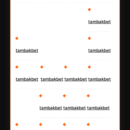
tambakbet
tambakbet
tambakbet
tambakbet
tambakbet
tambakbet
tambakbet
tambakbet
tambakbet
tambakbet