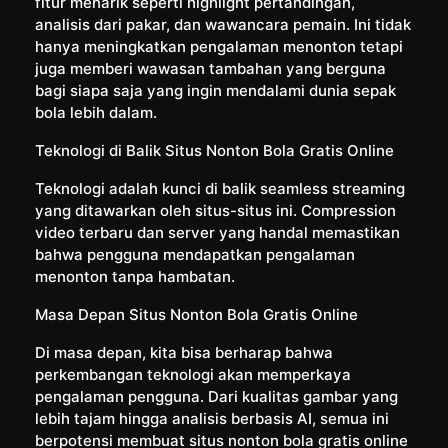
fitur menarik seperti highlight pertandingan,
analisis dari pakar, dan wawancara pemain. Ini tidak
hanya meningkatkan pengalaman menonton tetapi
juga memberi wawasan tambahan yang berguna
bagi siapa saja yang ingin mendalami dunia sepak
bola lebih dalam.
Teknologi di Balik Situs Nonton Bola Gratis Online
Teknologi adalah kunci di balik seamless streaming
yang ditawarkan oleh situs-situs ini. Compression
video terbaru dan server yang handal memastikan
bahwa pengguna mendapatkan pengalaman
menonton tanpa hambatan.
Masa Depan Situs Nonton Bola Gratis Online
Di masa depan, kita bisa berharap bahwa
perkembangan teknologi akan memperkaya
pengalaman pengguna. Dari kualitas gambar yang
lebih tajam hingga analisis berbasis AI, semua ini
berpotensi membuat situs nonton bola gratis online