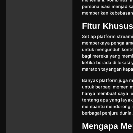
personalisasi menjadika
memberikan kebebasan y
Fitur Khusus
Setiap platform stream
memperkaya pengalama
untuk mengunduh konten
bagi mereka yang memili
ketika berada di lokas
maraton tayangan kapan
Banyak platform juga m
untuk berbagi momen me
hanya membuat saya lebi
tentang apa yang layak 
membantu mendorong ra
berbagai penjuru dunia.
Mengapa Mem