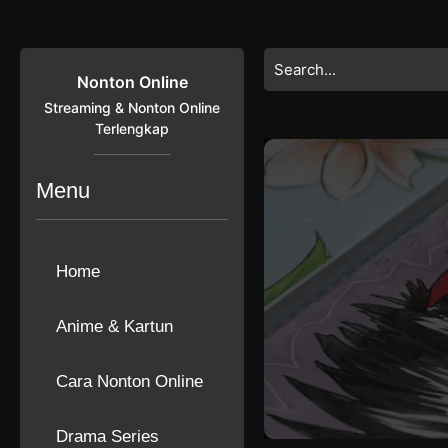
Skip
to
content
Search
Skip
for:
Nonton Online
to
Streaming & Nonton Online
content
Terlengkap
Menu
Home
Anime & Kartun
Cara Nonton Online
Drama Series