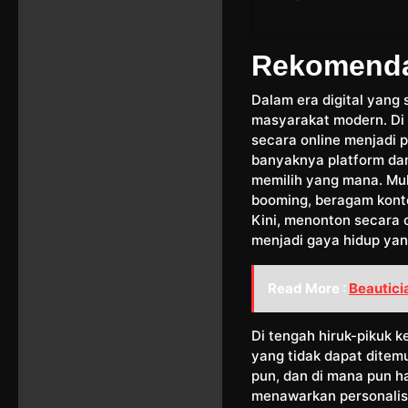
Rekomenda
Dalam era digital yang 
masyarakat modern. Di 
secara online menjadi 
banyaknya platform dan 
memilih yang mana. Mula
booming, beragam kont
Kini, menonton secara 
menjadi gaya hidup yan
Read More :
Beautici
Di tengah hiruk-pikuk
yang tidak dapat dite
pun, dan di mana pun ha
menawarkan personalis