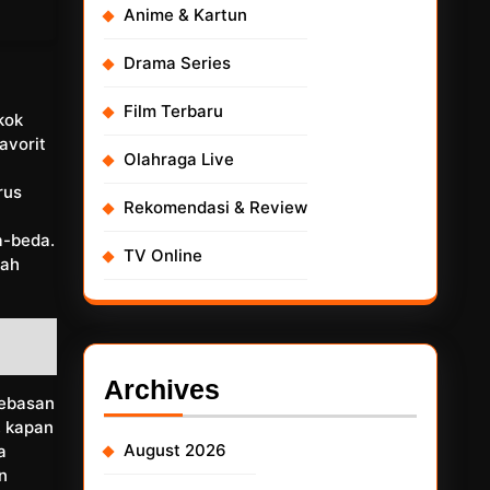
Anime & Kartun
Drama Series
Film Terbaru
kok
avorit
Olahraga Live
rus
Rekomendasi & Review
a-beda.
TV Online
lah
Archives
bebasan
, kapan
August 2026
a
n