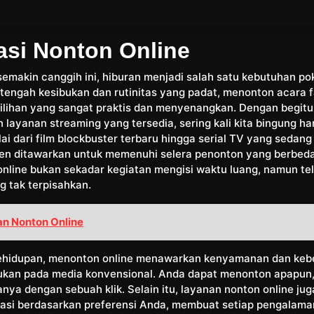
si Nonton Online
semakin canggih ini, hiburan menjadi salah satu kebutuhan po
tengah kesibukan dan rutinitas yang padat, menonton acara f
pilihan yang sangat praktis dan menyenangkan. Dengan begitu
layanan streaming yang tersedia, sering kali kita bingung ha
i dari film blockbuster terbaru hingga serial TV yang sedang
en ditawarkan untuk memenuhi selera penonton yang berbed
online bukan sekadar kegiatan mengisi waktu luang, namun te
g tak terpisahkan.
an Nonton Online
 kehidupan, menonton online menawarkan kenyamanan dan ke
mukan pada media konvensional. Anda dapat menonton apapun
nya dengan sebuah klik. Selain itu, layanan nonton online jug
asi berdasarkan preferensi Anda, membuat setiap pengalama