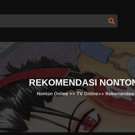
REKOMENDASI NONTON
Nonton Online
>>
TV Online
>>
Rekomendasi 