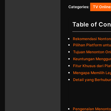
2
Categories:
TV Online
Table of Con
Rekomendasi Nonton
Pilihan Platform un
Tujuan Menonton Onl
Keuntungan Menggun
Fitur Khusus dari Pl
Mengapa Memilih La
Detail yang Berhub
Pengenalan Menonto