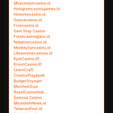
Miracleslotcasino.id
Hologramcasinogames.id
Himontecasino.id
Guavacasino.id
Froecasino.id
Gam Stop Casino
Freshcasinoglass.id
Nobettercasino.id
Monkeyfuncasino.id
Libraonlinecasinos.id
KyatCasino.ID
KroonCasino.ID
LearnCraft
CreatorPlaybook
BudgetVoyager
ManifestSoul
RoyalCasinoHub
Samosa Casino
MeulabohNews.id
TabananPost.id