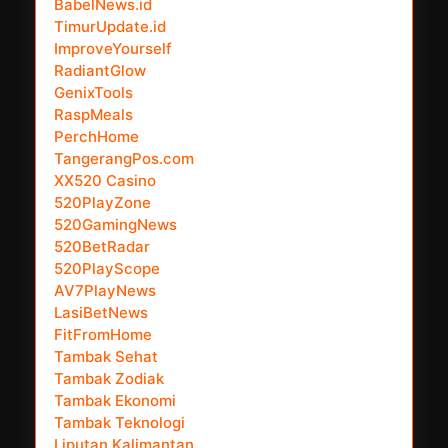
BabelNews.id
TimurUpdate.id
ImproveYourself
RadiantGlow
GenixTools
RaspMeals
PerchHome
TangerangPos.com
XX520 Casino
520PlayZone
520GamingNews
520BetRadar
520PlayScope
AV7PlayNews
LasiBetNews
FitFromHome
Tambak Sehat
Tambak Zodiak
Tambak Ekonomi
Tambak Teknologi
Liputan Kalimantan