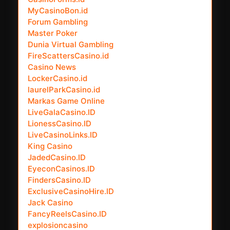
MyCasinoBon.id
Forum Gambling
Master Poker
Dunia Virtual Gambling
FireScattersCasino.id
Casino News
LockerCasino.id
laurelParkCasino.id
Markas Game Online
LiveGalaCasino.ID
LionessCasino.ID
LiveCasinoLinks.ID
King Casino
JadedCasino.ID
EyeconCasinos.ID
FindersCasino.ID
ExclusiveCasinoHire.ID
Jack Casino
FancyReelsCasino.ID
explosioncasino