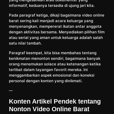
informatif, keduanya tersedia di ujung jari kita.
Pada paragraf ketiga, dikaji bagaimana video online
barat sering kali menjadi acara keluarga yang
menyenangkan, mempererat ikatan antar anggota
dengan aktivitas bersama. Menyediakan pilihan film
atau serial yang aman untuk keluarga adalah salah
satu nilai tambah.
Paragraf keempat, kita bisa membahas tentang
kenikmatan menonton sendiri, bagaimana banyak
orang menemukan solace atau ketenangan ketika
terlibat dalam tayangan favorit mereka. Ini
menggambarkan aspek emosional dan koneksi
personal dengan konten yang dinikmati.
—
Konten Artikel Pendek tentang
Nonton Video Online Barat