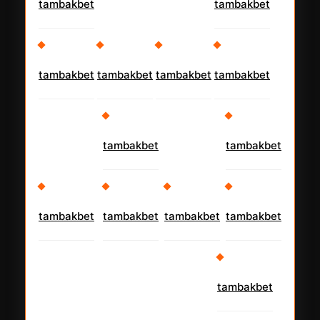
tambakbet
tambakbet
tambakbet
tambakbet
tambakbet
tambakbet
tambakbet
tambakbet
tambakbet
tambakbet
tambakbet
tambakbet
tambakbet