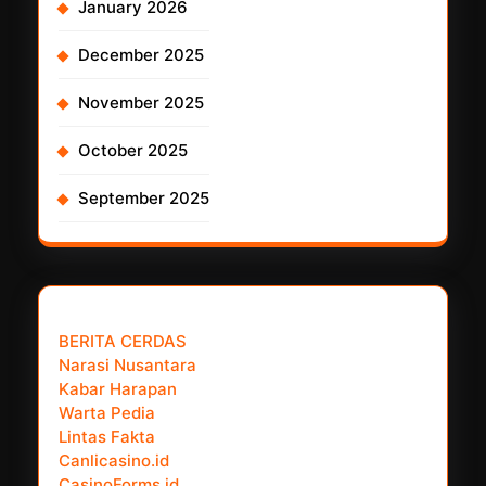
January 2026
December 2025
November 2025
October 2025
September 2025
𝗣𝗮𝗿𝘁𝗻𝗲𝗿 𝗡𝗲𝘄𝘀 𝗡𝗲𝘁𝘄𝗼𝗿𝗸 :
BERITA CERDAS
Narasi Nusantara
Kabar Harapan
Warta Pedia
Lintas Fakta
Canlicasino.id
CasinoForms.id