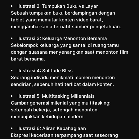
Ilustrasi 2: Tumpukan Buku vs Layar
Sebuah tumpukan buku berdampingan dengan
tablet yang memutar konten video barat,
menggambarkan alternatif sumber pengetahuan.
Ilustrasi 3: Keluarga Menonton Bersama
Sekelompok keluarga yang santai di ruang tamu
dengan suasana menyenangkan saat menonton film
barat bersama.
Ilustrasi 4: Solitude Bliss
Seorang individu menikmati momen menonton
sendirian, sepenuh hati terlibat dalam konten.
Ilustrasi 5: Multitasking Millennials
Gambar generasi milenial yang multitasking:
setengah bekerja, setengah menonton,
menunjukkan kehidupan modern.
Ilustrasi 6: Aliran Kebahagiaan
Ekspresi keceriaan terpampang saat seseorang