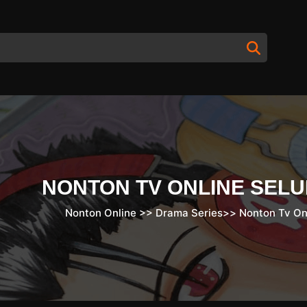
NONTON TV ONLINE SEL
Nonton Online
>>
Drama Series
>>
Nonton Tv On