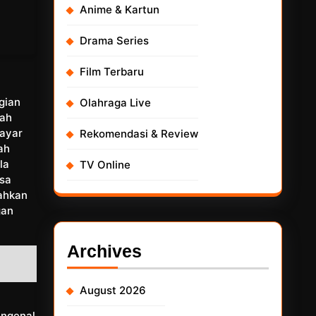
Anime & Kartun
Drama Series
Film Terbaru
agian
Olahraga Live
bah
layar
Rekomendasi & Review
ah
la
TV Online
isa
bahkan
gan
Archives
August 2026
engenal