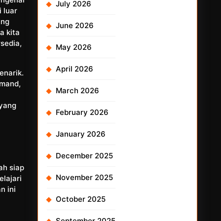
July 2026
 luar
ung
June 2026
a kita
sedia,
May 2026
April 2026
enarik.
emand,
March 2026
 yang
February 2026
January 2026
December 2025
ah siap
November 2025
lajari
n ini
October 2025
September 2025