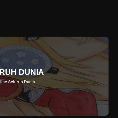
URUH DUNIA
line Seluruh Dunia