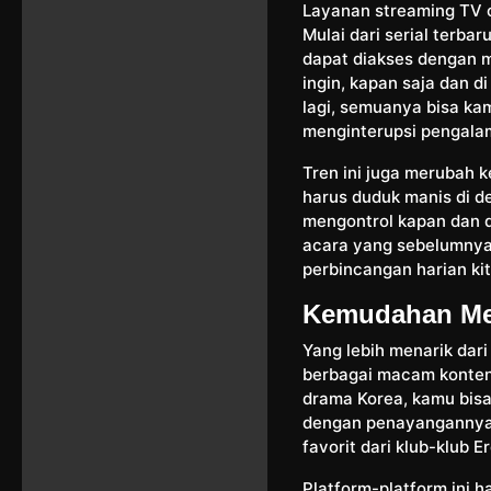
Layanan streaming TV 
Mulai dari serial terbar
dapat diakses dengan m
ingin, kapan saja dan 
lagi, semuanya bisa ka
menginterupsi pengala
Tren ini juga merubah 
harus duduk manis di d
mengontrol kapan dan d
acara yang sebelumnya 
perbincangan harian kit
Kemudahan Me
Yang lebih menarik dar
berbagai macam konten 
drama Korea, kamu bis
dengan penayangannya d
favorit dari klub-klub
Platform-platform ini 