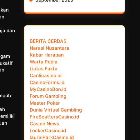
rkan
an
aja dan
𝗣𝗮𝗿𝘁𝗻𝗲𝗿 𝗡𝗲𝘄𝘀 𝗡𝗲𝘁𝘄𝗼𝗿𝗸 :
BERITA CERDAS
Narasi Nusantara
Kabar Harapan
ragam
Warta Pedia
ukatif
Lintas Fakta
an
Canlicasino.id
l
CasinoForms.id
MyCasinoBon.id
ampuh
Forum Gambling
Master Poker
lah
Dunia Virtual Gambling
emiliki
FireScattersCasino.id
uan
Casino News
LockerCasino.id
laurelParkCasino.id