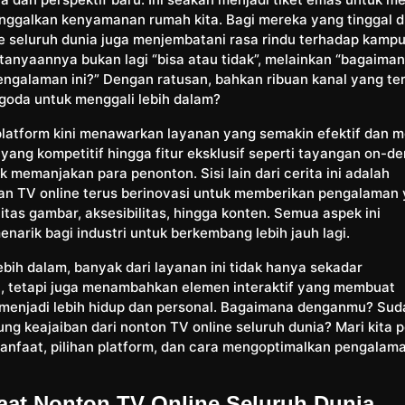
nggalkan kenyamanan rumah kita. Bagi mereka yang tinggal di
ne seluruh dunia juga menjembatani rasa rindu terhadap kamp
tanyaannya bukan lagi “bisa atau tidak”, melainkan “bagaiman
ngalaman ini?” Dengan ratusan, bahkan ribuan kanal yang ter
rgoda untuk menggali lebih dalam?
 platform kini menawarkan layanan yang semakin efektif dan m
a yang kompetitif hingga fitur eksklusif seperti tayangan on-d
memanjakan para penonton. Sisi lain dari cerita ini adalah
an TV online terus berinovasi untuk memberikan pengalaman
alitas gambar, aksesibilitas, hingga konten. Semua aspek ini
arik bagi industri untuk berkembang lebih jauh lagi.
ebih dalam, banyak dari layanan ini tidak hanya sekadar
, tetapi juga menambahkan elemen interaktif yang membuat
enjadi lebih hidup dan personal. Bagaimana denganmu? Sud
g keajaiban dari nonton TV online seluruh dunia? Mari kita pe
manfaat, pilihan platform, dan cara mengoptimalkan pengalama
aat Nonton TV Online Seluruh Dunia