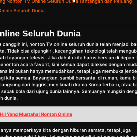
ang Nonton TV Online Seluruh Dunia
Tantangan dan Peluang
nline Seluruh Dunia
nline Seluruh Dunia
ba canggih ini, nonton TV online seluruh dunia telah menjadi b
kita. Tidak bisa dipungkiri, kecanggihan teknologi telah mengu
ti tayangan televisi. Jika dahulu kita harus bersiap di depan 
enonton acara favorit, kini semua dapat diakses dengan mud
mena ini bukan hanya memudahkan, tetapi juga membuka jende
agi kita semua. Bayangkan, sambil bersantai di rumah, kamu b
 langsung dari Inggris, menikmati drama Korea terbaru, atau 
 sepak bola dari ujung dunia lainnya. Semuanya mungkin den
h dunia.
 Hil Yang Mustahal Nonton Online
hanya memperkaya kita dengan hiburan semata, tetapi juga
dan perspektif baru. Ini seakan menjadi tiket emas untuk m