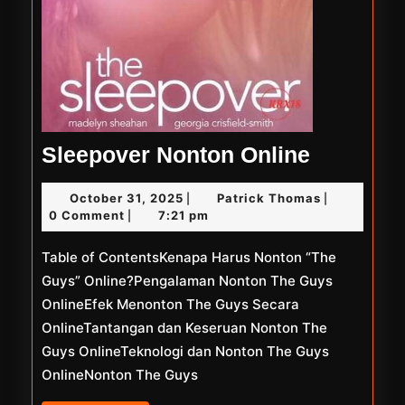
Sleepov
Sleepover Nonton Online
Nonton
October
Patrick
October 31, 2025
Patrick Thomas
|
|
Online
31,
Thomas
0 Comment
7:21 pm
|
2025
Table of ContentsKenapa Harus Nonton “The
Guys” Online?Pengalaman Nonton The Guys
OnlineEfek Menonton The Guys Secara
OnlineTantangan dan Keseruan Nonton The
Guys OnlineTeknologi dan Nonton The Guys
OnlineNonton The Guys