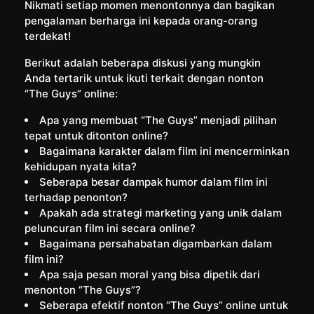
Nikmati setiap momen menontonnya dan bagikan
pengalaman berharga ini kepada orang-orang
terdekat!
Berikut adalah beberapa diskusi yang mungkin
Anda tertarik untuk ikuti terkait dengan nonton
“The Guys” online:
Apa yang membuat “The Guys” menjadi pilihan
tepat untuk ditonton online?
Bagaimana karakter dalam film ini mencerminkan
kehidupan nyata kita?
Seberapa besar dampak humor dalam film ini
terhadap penonton?
Apakah ada strategi marketing yang unik dalam
peluncuran film ini secara online?
Bagaimana persahabatan digambarkan dalam
film ini?
Apa saja pesan moral yang bisa dipetik dari
menonton “The Guys”?
Seberapa efektif nonton “The Guys” online untuk