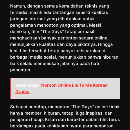
Namun, dengan semua kemudahan teknis yang
tersedia, masih ada tantangan seperti kualitas
jaringan internet yang dibutuhkan untuk
pengalaman menonton yang optimal. Meski
demikian, film “The Guys” tetap berhasil
menghadirkan banyak penonton secara online,
menunjukkan kualitas dan daya pikatnya. Hingga
kini, film tersebut tetap banyak dibicarakan di
berbagai media sosial, menunjukkan bahwa hiburan
baik selalu menemukan jalannya pada hati
penonton.
Read More :
Nonton Online Lie To Me Korean
Drama
Sebagai penutup, menonton “The Guys” online tidak
hanya memberi hiburan, tetapi juga inspirasi dan
pelajaran hidup. Kisah dan karakter dalam film terus
berdampak pada kehidupan nyata para penonton.