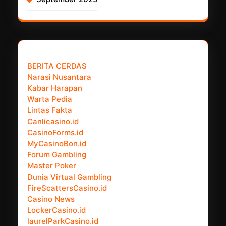
𝗣𝗮𝗿𝘁𝗻𝗲𝗿 𝗡𝗲𝘄𝘀 𝗡𝗲𝘁𝘄𝗼𝗿𝗸 :
BERITA CERDAS
Narasi Nusantara
Kabar Harapan
Warta Pedia
Lintas Fakta
Canlicasino.id
CasinoForms.id
MyCasinoBon.id
Forum Gambling
Master Poker
Dunia Virtual Gambling
FireScattersCasino.id
Casino News
LockerCasino.id
laurelParkCasino.id