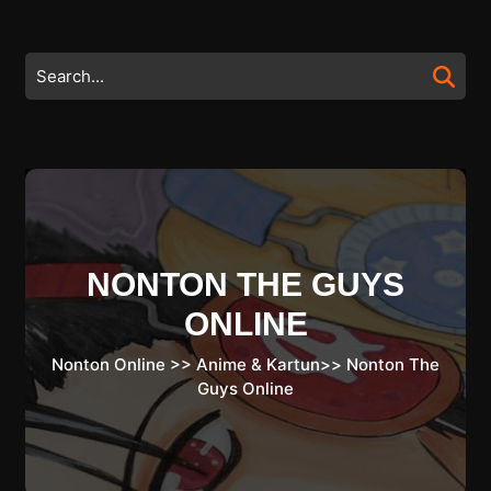
Skip
to
content
Search
Skip
for:
to
content
NONTON THE GUYS
ONLINE
Nonton Online
>>
Anime & Kartun
>>
Nonton The
Guys Online