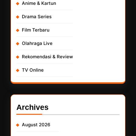
Anime & Kartun
Drama Series
Film Terbaru
Olahraga Live
Rekomendasi & Review
TV Online
Archives
August 2026