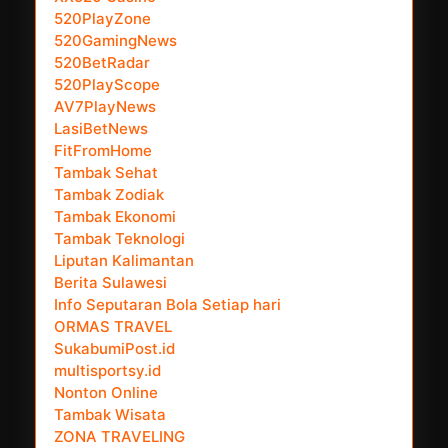
520PlayZone
520GamingNews
520BetRadar
520PlayScope
AV7PlayNews
LasiBetNews
FitFromHome
Tambak Sehat
Tambak Zodiak
Tambak Ekonomi
Tambak Teknologi
Liputan Kalimantan
Berita Sulawesi
Info Seputaran Bola Setiap hari
ORMAS TRAVEL
SukabumiPost.id
multisportsy.id
Nonton Online
Tambak Wisata
ZONA TRAVELING