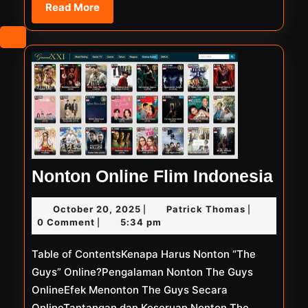
Read
Read More
More
Non
Nonton Online Flim Indonesia
Onli
October
Patrick
October 20, 2025
Patrick Thomas
|
|
Flim
20,
Thomas
0 Comment
5:34 pm
|
Indo
2025
Table of ContentsKenapa Harus Nonton “The
Guys” Online?Pengalaman Nonton The Guys
OnlineEfek Menonton The Guys Secara
OnlineTantangan dan Keseruan Nonton The