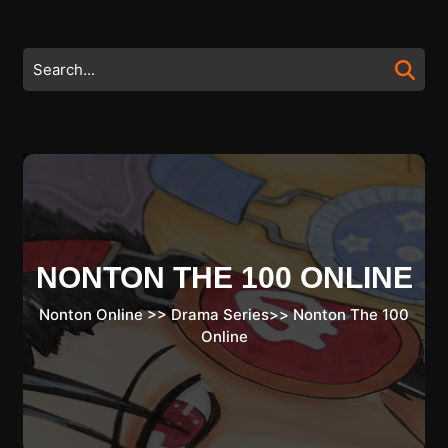
Skip
to
content
Search
Skip
for:
to
content
NONTON THE 100 ONLINE
Nonton Online
>>
Drama Series
>>
Nonton The 100
Online