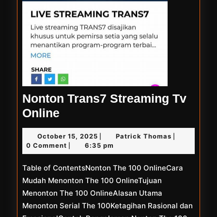
Nonton Trans7 Streaming Tv
Nonton
Online
Trans7
October
Patrick
October 15, 2025
Patrick Thomas
|
|
Streaming
15,
Thomas
0 Comment
6:35 pm
|
Tv
2025
Table of ContentsNonton The 100 OnlineCara
Online
Mudah Menonton The 100 OnlineTujuan
Menonton The 100 OnlineAlasan Utama
Menonton Serial The 100Ketagihan Rasional dan