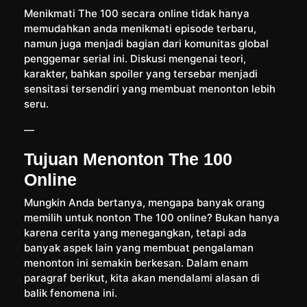
Menikmati The 100 secara online tidak hanya
memudahkan anda menikmati episode terbaru,
namun juga menjadi bagian dari komunitas global
penggemar serial ini. Diskusi mengenai teori,
karakter, bahkan spoiler yang tersebar menjadi
sensitasi tersendiri yang membuat menonton lebih
seru.
—
Tujuan Menonton The 100
Online
Mungkin Anda bertanya, mengapa banyak orang
memilih untuk nonton The 100 online? Bukan hanya
karena cerita yang menegangkan, tetapi ada
banyak aspek lain yang membuat pengalaman
menonton ini semakin berkesan. Dalam enam
paragraf berikut, kita akan mendalami alasan di
balik fenomena ini.