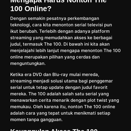
100 Online?
Dengan semakin pesatnya perkembangan
teknologi, cara kita menonton serial televisi pun
ikut berubah. Terlebih dengan adanya platform
streaming yang memudahkan akses ke berbagai
judul, termasuk The 100. Di bawah ini kita akan
menjelajahi lebih lanjut mengapa menonton The 100
online merupakan pilihan yang cerdas dan
menguntungkan.
Ketika era DVD dan Blu-ray mulai mereda,
streaming menjadi solusi utama bagi penggemar
serial untuk tetap update dengan judul favorit
mereka. The 100 adalah salah satu serial yang
menawarkan cerita menarik dengan plot twist yang
memukau. Oleh karena itu, nonton The 100 online
adalah cara yang tepat untuk menikmati setiap
momen tanpa gangguan.