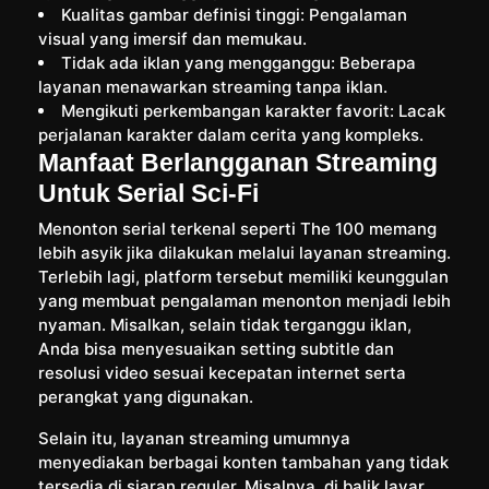
Kualitas gambar definisi tinggi: Pengalaman
visual yang imersif dan memukau.
Tidak ada iklan yang mengganggu: Beberapa
layanan menawarkan streaming tanpa iklan.
Mengikuti perkembangan karakter favorit: Lacak
perjalanan karakter dalam cerita yang kompleks.
Manfaat Berlangganan Streaming
Untuk Serial Sci-Fi
Menonton serial terkenal seperti The 100 memang
lebih asyik jika dilakukan melalui layanan streaming.
Terlebih lagi, platform tersebut memiliki keunggulan
yang membuat pengalaman menonton menjadi lebih
nyaman. Misalkan, selain tidak terganggu iklan,
Anda bisa menyesuaikan setting subtitle dan
resolusi video sesuai kecepatan internet serta
perangkat yang digunakan.
Selain itu, layanan streaming umumnya
menyediakan berbagai konten tambahan yang tidak
tersedia di siaran reguler. Misalnya, di balik layar,