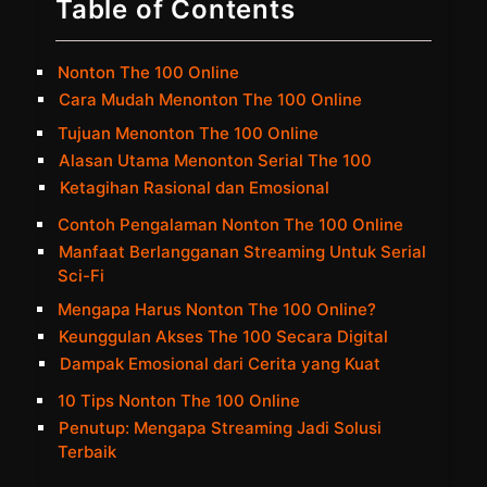
Table of Contents
Nonton The 100 Online
Cara Mudah Menonton The 100 Online
Tujuan Menonton The 100 Online
Alasan Utama Menonton Serial The 100
Ketagihan Rasional dan Emosional
Contoh Pengalaman Nonton The 100 Online
Manfaat Berlangganan Streaming Untuk Serial
Sci-Fi
Mengapa Harus Nonton The 100 Online?
Keunggulan Akses The 100 Secara Digital
Dampak Emosional dari Cerita yang Kuat
10 Tips Nonton The 100 Online
Penutup: Mengapa Streaming Jadi Solusi
Terbaik