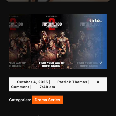
October
Patrick
October 4, 2025
Patrick Thomas
0
|
|
4,
Thomas
Comment
7:49 am
|
2025
Categories:
Drama Series