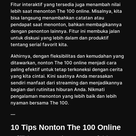
Fitur interaktif yang tersedia juga menambah nilai
lebih saat menonton The 100 online. Misalnya, kita
bisa langsung menambahkan catatan atau
pendapat saat menonton, bahkan membagikannya
dengan penonton lainnya. Fitur ini membuka jalan
untuk diskusi yang lebih dalam dan produktif
tentang serial favorit kita.
Akhirnya, dengan fleksibilitas dan kemudahan yang
ditawarkan, nonton The 100 online menjadi cara
paling efektif untuk tetap terkoneksi dengan cerita
yang kita cintai. Kini saatnya Anda merasakan
sendiri manfaat dari streaming dan menjadikannya
bagian dari rutinitas hiburan Anda. Nikmati
pengalaman menonton yang lebih baik dan lebih
nyaman bersama The 100.
—
10 Tips Nonton The 100 Online