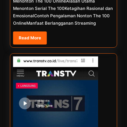
Menonton The 100 OnlineAlasan Utama
Menonton Serial The 100Ketagihan Rasional dan
EmosionalContoh Pengalaman Nonton The 100
OnlineManfaat Berlangganan Streaming
Read
Read More
More