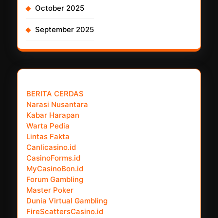
October 2025
September 2025
𝗣𝗮𝗿𝘁𝗻𝗲𝗿 𝗡𝗲𝘄𝘀 𝗡𝗲𝘁𝘄𝗼𝗿𝗸 :
BERITA CERDAS
Narasi Nusantara
Kabar Harapan
Warta Pedia
Lintas Fakta
Canlicasino.id
CasinoForms.id
MyCasinoBon.id
Forum Gambling
Master Poker
Dunia Virtual Gambling
FireScattersCasino.id