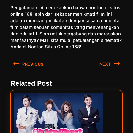
Pengalaman ini menekankan bahwa nonton di situs
online 168 lebih dari sekadar menikmati film, ini
adalah membangun ikatan dengan sesama pecinta
film dalam sebuah komunitas yang menyenangkan
dan edukatif. Siap untuk bergabung dan merasakan
manfaatnya? Mari kita mulai petualangan sinematik
Anda di Nonton Situs Online 168!
Post
PREVIOUS
NEXT
navigation
Previous
Next
Related Post
post:
post: