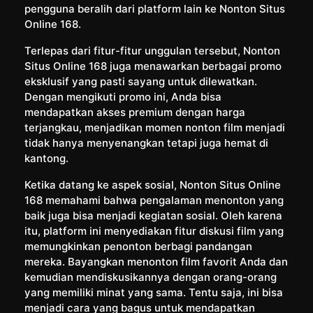
pengguna beralih dari platform lain ke Nonton Situs
Online 168.
Terlepas dari fitur-fitur unggulan tersebut, Nonton
Situs Online 168 juga menawarkan berbagai promo
eksklusif yang pasti sayang untuk dilewatkan.
Dengan mengikuti promo ini, Anda bisa
mendapatkan akses premium dengan harga
terjangkau, menjadikan momen nonton film menjadi
tidak hanya menyenangkan tetapi juga hemat di
kantong.
Ketika datang ke aspek sosial, Nonton Situs Online
168 memahami bahwa pengalaman menonton yang
baik juga bisa menjadi kegiatan sosial. Oleh karena
itu, platform ini menyediakan fitur diskusi film yang
memungkinkan penonton berbagi pandangan
mereka. Bayangkan menonton film favorit Anda dan
kemudian mendiskusikannya dengan orang-orang
yang memiliki minat yang sama. Tentu saja, ini bisa
menjadi cara yang bagus untuk mendapatkan