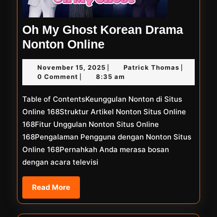
Oh My Ghost Korean Drama
Oh
Nonton Online
My
November
Patrick
November 15, 2025
Patrick Thomas
|
|
Ghost
15,
Thomas
0 Comment
8:35 am
|
Korean
2025
Table of ContentsKeunggulan Nonton di Situs
Drama
Online 168Struktur Artikel Nonton Situs Online
Nonton
168Fitur Unggulan Nonton Situs Online
Online
168Pengalaman Pengguna dengan Nonton Situs
Online 168Pernahkah Anda merasa bosan
dengan acara televisi
Read
Read More
More