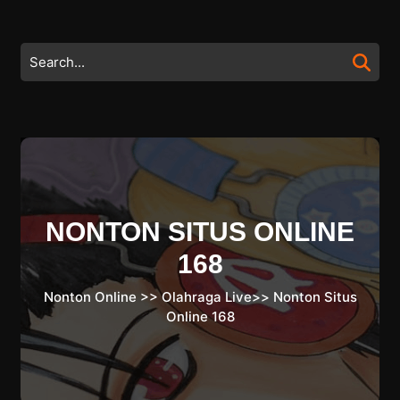
Skip
to
content
Search
Skip
for:
to
content
NONTON SITUS ONLINE
168
Nonton Online
>>
Olahraga Live
>>
Nonton Situs
Online 168