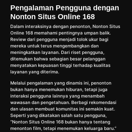
Pengalaman Pengguna dengan
Nonton Situs Online 168
Dalam interaksinya dengan penonton, Nonton Situs
Online 168 memahami pentingnya umpan balik.
Review dari pengguna menjadi tolok ukur bagi
mereka untuk terus mengembangkan dan
meningkatkan layanan. Dari riset pengguna,
ditemukan bahwa sebagian besar pelanggan
menyatakan kepuasan tinggi terhadap kualitas
layanan yang diterima.
Melalui pengalaman yang dinamis ini, penonton
bukan hanya menemukan hiburan, tetapi juga
interaksi pengguna lainnya yang menambah
wawasan dan pengetahuan. Berbagi rekomendasi
dan ulasan membuat komunitas ini semakin kuat.
Seperti yang dikatakan salah satu pengguna,
“Nonton Situs Online 168 bukan hanya tentang
menonton film, tetapi menemukan keluarga baru.”