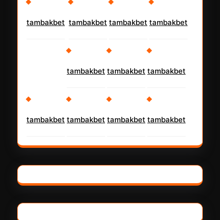
tambakbet
tambakbet
tambakbet
tambakbet
tambakbet
tambakbet
tambakbet
tambakbet
tambakbet
tambakbet
tambakbet