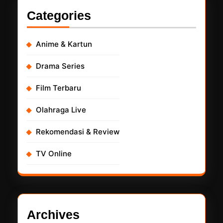
Categories
Anime & Kartun
Drama Series
Film Terbaru
Olahraga Live
Rekomendasi & Review
TV Online
Archives