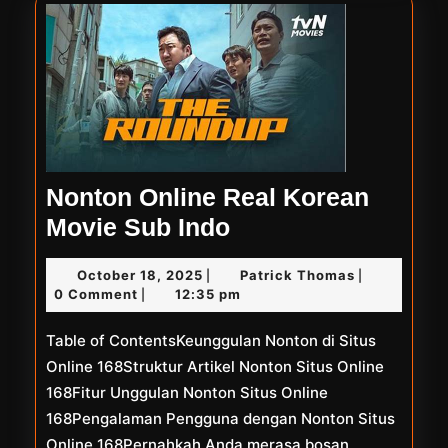
Nonton Online Real Korean
Nonton
Movie Sub Indo
Online
October
Patrick
October 18, 2025
Patrick Thomas
|
|
Real
18,
Thomas
0 Comment
12:35 pm
|
Korean
2025
Table of ContentsKeunggulan Nonton di Situs
Movie
Online 168Struktur Artikel Nonton Situs Online
Sub
168Fitur Unggulan Nonton Situs Online
Indo
168Pengalaman Pengguna dengan Nonton Situs
Online 168Pernahkah Anda merasa bosan