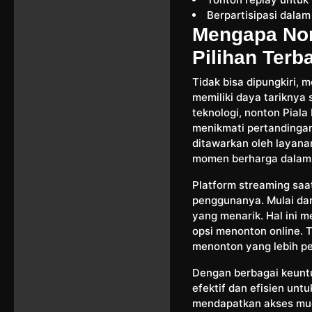
Berpartisipasi dalam
Mengapa Non
Pilihan Terb
Tidak bisa dipungkiri, 
memiliki daya tariknya
teknologi, nonton Piala
menikmati pertandingan 
ditawarkan oleh layanan
momen berharga dalam 
Platform streaming saa
penggunanya. Mulai dari
yang menarik. Hal ini 
opsi menonton online. 
menonton yang lebih pe
Dengan berbagai keuntu
efektif dan efisien unt
mendapatkan akses mud