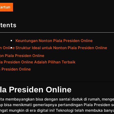
025
artun
tents
Keuntungan Nonton Piala Presiden Online
n Online
Struktur Ideal untuk Nonton Piala Presiden Online
n Piala Presiden Online
 Presiden Online Adalah Pilihan Terbaik
a Presiden Online
la Presiden Online
 kita membayangkan bisa dengan santai duduk di rumah, meng
tap bisa menikmati gemerlapnya pertandingan Piala Presiden 
gat mungkin di era digital ini! Teknologi telah membuka bany