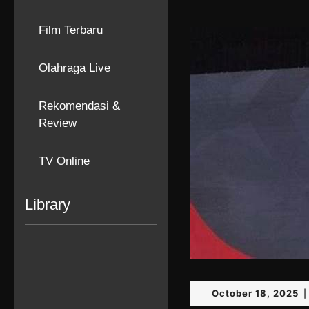
Film Terbaru
Olahraga Live
Rekomendasi &
Review
TV Online
Library
O
October 18, 2025
|
18