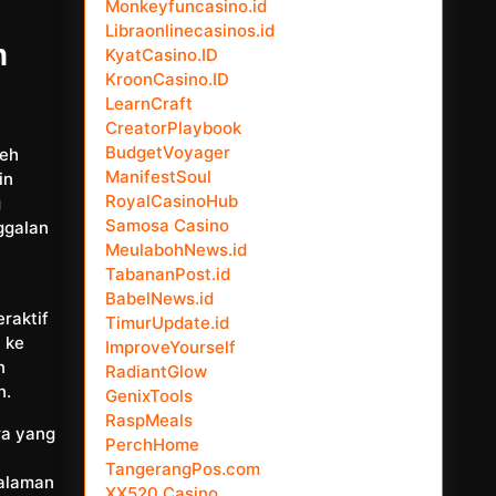
Monkeyfuncasino.id
Libraonlinecasinos.id
h
KyatCasino.ID
KroonCasino.ID
LearnCraft
CreatorPlaybook
BudgetVoyager
leh
ManifestSoul
in
RoyalCasinoHub
g
Samosa Casino
ggalan
MeulabohNews.id
TabananPost.id
BabelNews.id
raktif
TimurUpdate.id
 ke
ImproveYourself
n
RadiantGlow
n.
GenixTools
RaspMeals
ra yang
PerchHome
TangerangPos.com
galaman
XX520 Casino