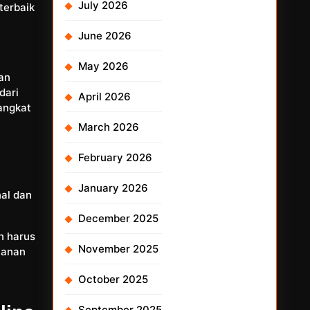
July 2026
terbaik
June 2026
May 2026
an
dari
April 2026
angkat
March 2026
February 2026
January 2026
al dan
December 2025
n harus
November 2025
lanan
October 2025
September 2025