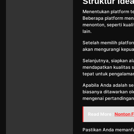
Struktur Ide
Menentukan platform te
Beberapa platform men
menonton, seperti kual
lain.
Setelah memilih platfor
akan mengurangi kepuas
Selanjutnya, siapkan 
mendapatkan kualitas su
tepat untuk pengalaman
Apabila Anda adalah seo
biasanya ditawarkan ole
mengenai pertandingan 
Read More :
Nonton F
Pastikan Anda memanfaa