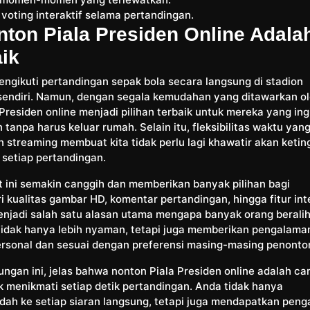
 voting interaktif selama pertandingan.
ton Piala Presiden Online Adala
aik
mengikuti pertandingan sepak bola secara langsung di stadion
 sendiri. Namun, dengan segala kemudahan yang ditawarkan o
 Presiden online menjadi pilihan terbaik untuk mereka yang ing
tanpa harus keluar rumah. Selain itu, fleksibilitas waktu yan
 streaming membuat kita tidak perlu lagi khawatir akan ketin
setiap pertandingan.
t ini semakin canggih dan memberikan banyak pilihan bagi
 kualitas gambar HD, komentar pertandingan, hingga fitur inte
menjadi salah satu alasan utama mengapa banyak orang beralih
Tidak hanya lebih nyaman, tetapi juga memberikan pengalama
rsonal dan sesuai dengan preferensi masing-masing penonto
ngan ini, jelas bahwa nonton Piala Presiden online adalah ca
uk menikmati setiap detik pertandingan. Anda tidak hanya
ah ke setiap siaran langsung, tetapi juga mendapatkan pen