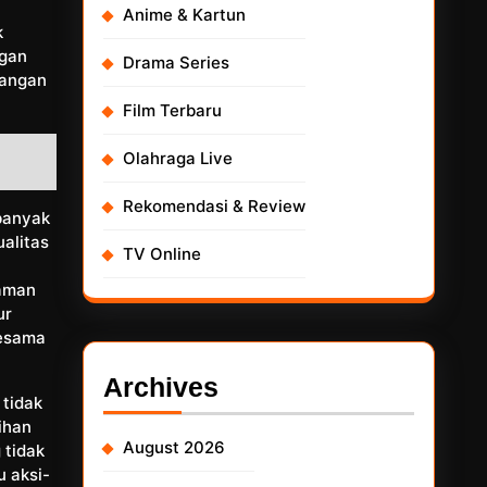
Anime & Kartun
k
ngan
Drama Series
tangan
Film Terbaru
Olahraga Live
Rekomendasi & Review
 banyak
alitas
TV Online
aman
ur
sesama
Archives
tidak
ihan
August 2026
 tidak
u aksi-