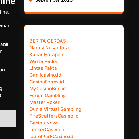
line
ine.
gemar
𝗣𝗮𝗿𝘁𝗻𝗲𝗿 𝗡𝗲𝘄𝘀 𝗡𝗲𝘁𝘄𝗼𝗿𝗸 :
BERITA CERDAS
abil
Narasi Nusantara
n.
Kabar Harapan
Warta Pedia
Lintas Fakta
han
Canlicasino.id
CasinoForms.id
g
MyCasinoBon.id
s
Forum Gambling
Master Poker
Dunia Virtual Gambling
FireScattersCasino.id
Casino News
LockerCasino.id
laurelParkCasino.id