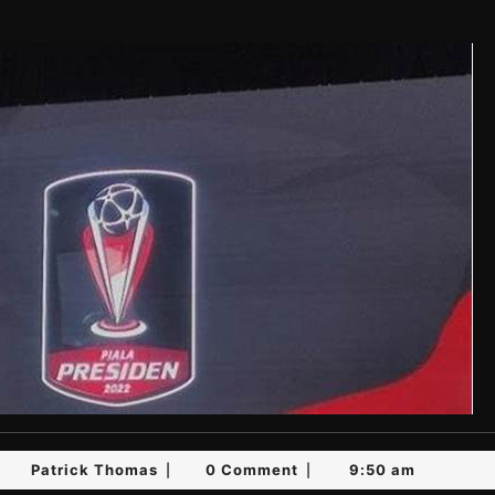
ctober
Patrick
Patrick Thomas
0 Comment
9:50 am
|
|
,
Thomas