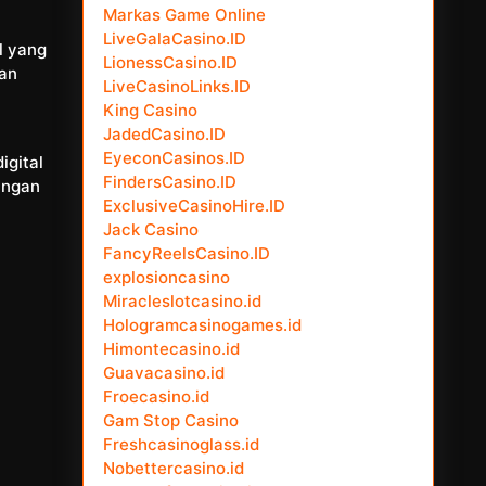
Markas Game Online
LiveGalaCasino.ID
l yang
LionessCasino.ID
gan
LiveCasinoLinks.ID
King Casino
JadedCasino.ID
EyeconCasinos.ID
igital
FindersCasino.ID
angan
ExclusiveCasinoHire.ID
Jack Casino
FancyReelsCasino.ID
explosioncasino
Miracleslotcasino.id
Hologramcasinogames.id
Himontecasino.id
Guavacasino.id
Froecasino.id
Gam Stop Casino
Freshcasinoglass.id
Nobettercasino.id