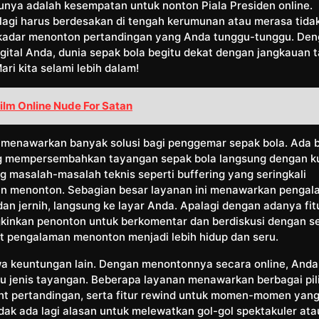
tunya adalah kesempatan untuk nonton Piala Presiden online.
lagi harus berdesakan di tengah kerumunan atau merasa tida
adar menonton pertandingan yang Anda tunggu-tunggu. De
digital Anda, dunia sepak bola begitu dekat dengan jangkauan 
ari kita selami lebih dalam!
ilm Online Nude For Satan
ini menawarkan banyak solusi bagi penggemar sepak bola. Ada
g mempersembahkan tayangan sepak bola langsung dengan ku
g masalah-masalah teknis seperti buffering yang seringkali
 menonton. Sebagian besar layanan ini menawarkan pengal
an jernih, langsung ke layar Anda. Apalagi dengan adanya fit
gkinkan penonton untuk berkomentar dan berdiskusi dengan 
t pengalaman menonton menjadi lebih hidup dan seru.
a keuntungan lain. Dengan menontonnya secara online, Anda 
u jenis tayangan. Beberapa layanan menawarkan berbagai pil
ght pertandingan, serta fitur rewind untuk momen-momen yang
dak ada lagi alasan untuk melewatkan gol-gol spektakuler ata