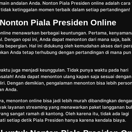
emain andalan Anda. Nonton Piala Presiden online adalah cara 
 tidak ketinggalan momen terbaik dalam setiap pertandingan!
Nonton Piala Presiden Online
 online menawarkan berbagai keuntungan. Pertama, kenyaman
l. Dengan opsi ini, Anda dapat menonton dari mana saja, baik 
 bepergian. Hal ini didukung oleh kemudahan akses dari per
nkan Anda tetap terhubung dengan pertandingan di mana pun
as waktu juga menjadi keunggulan. Tidak punya waktu pada hari
asalah! Anda dapat menonton ulang kapan saja sesuai dengan
ri. Dengan demikian, pengalaman menonton bisa lebih person
an Anda.
ya, menonton online bisa jadi lebih murah dibandingkan denga
anyak layanan streaming yang menawarkan paket langganan bu
ang sangat ramah di kantong. Oleh karena itu, tidak ada lagi
ti setiap detik Piala Presiden hanya karena kendala biaya.