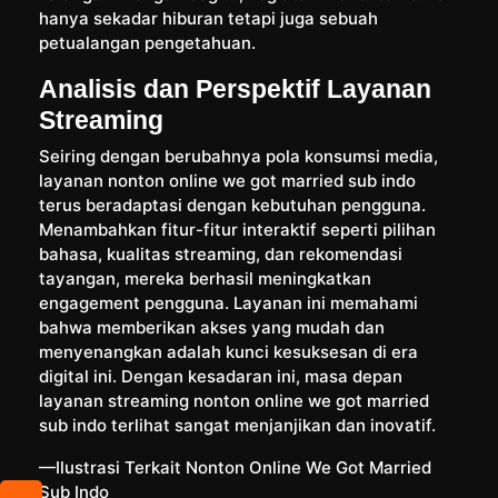
hanya sekadar hiburan tetapi juga sebuah
petualangan pengetahuan.
Analisis dan Perspektif Layanan
Streaming
Seiring dengan berubahnya pola konsumsi media,
layanan nonton online we got married sub indo
terus beradaptasi dengan kebutuhan pengguna.
Menambahkan fitur-fitur interaktif seperti pilihan
bahasa, kualitas streaming, dan rekomendasi
tayangan, mereka berhasil meningkatkan
engagement pengguna. Layanan ini memahami
bahwa memberikan akses yang mudah dan
menyenangkan adalah kunci kesuksesan di era
digital ini. Dengan kesadaran ini, masa depan
layanan streaming nonton online we got married
sub indo terlihat sangat menjanjikan dan inovatif.
—Ilustrasi Terkait Nonton Online We Got Married
Sub Indo