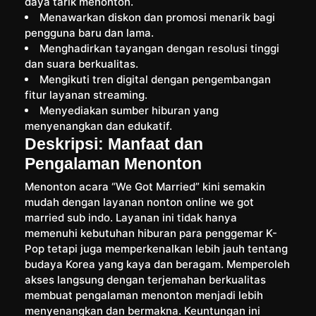
daya tarik menonton.
Menawarkan diskon dan promosi menarik bagi
pengguna baru dan lama.
Menghadirkan tayangan dengan resolusi tinggi
dan suara berkualitas.
Mengikuti tren digital dengan pengembangan
fitur layanan streaming.
Menyediakan sumber hiburan yang
menyenangkan dan edukatif.
Deskripsi: Manfaat dan
Pengalaman Menonton
Menonton acara “We Got Married” kini semakin
mudah dengan layanan nonton online we got
married sub indo. Layanan ini tidak hanya
memenuhi kebutuhan hiburan para penggemar K-
Pop tetapi juga memperkenalkan lebih jauh tentang
budaya Korea yang kaya dan beragam. Memperoleh
akses langsung dengan terjemahan berkualitas
membuat pengalaman menonton menjadi lebih
menyenangkan dan bermakna. Keuntungan ini