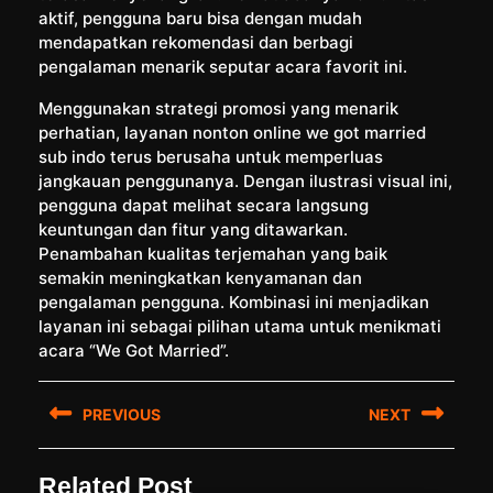
aktif, pengguna baru bisa dengan mudah
mendapatkan rekomendasi dan berbagi
pengalaman menarik seputar acara favorit ini.
Menggunakan strategi promosi yang menarik
perhatian, layanan nonton online we got married
sub indo terus berusaha untuk memperluas
jangkauan penggunanya. Dengan ilustrasi visual ini,
pengguna dapat melihat secara langsung
keuntungan dan fitur yang ditawarkan.
Penambahan kualitas terjemahan yang baik
semakin meningkatkan kenyamanan dan
pengalaman pengguna. Kombinasi ini menjadikan
layanan ini sebagai pilihan utama untuk menikmati
acara “We Got Married”.
Post
PREVIOUS
NEXT
navigation
Previous
Next
Related Post
post:
post: