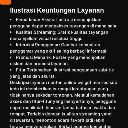
Ilustrasi Keuntungan Layanan
Kemudahan Akses: Ilustrasi menunjukkan
pengguna dapat mengakses tayangan di mana saja.
Kualitas Streaming: Grafik kualitas tayangan
menampilkan visual resolusi tinggi.
Interaksi Penggemar: Gambar komunitas
penggemar yang aktif saling berbagi informasi.
Promosi Menarik: Poster yang menonjolkan
diskon dan promosi layanan.
Fitur Terjemahan: Ilustrasi penggunaan subtitle
yang jelas dan akurat.
Deskripsi layanan nonton online we got married sub
indo ini memberikan berbagai keuntungan yang
tidak hanya sekedar tontonan. Melalui kemudahan
akses dan fitur-fitur yang menyertainya, pengguna
dapat menikmati hiburan tanpa batasan waktu dan
tempat. Terlebih dengan kualitas streaming yang
ditawarkan, menonton acara favorit jadi lebih
terasa menyenangkan. Berkat adanya komunitas