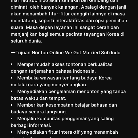
married sub indo akan semakin berkembang dan
diminati oleh banyak kalangan. Apalagi dengan janji
akan menambah fitur-fitur canggih lainnya di masa
mendatang, seperti interaktifitas dan opsi pemilihan
suara. Masa depan layanan ini sangat cerah dan
menjanjikan bagi semua pecinta tayangan Korea di
seluruh dunia.
—Tujuan Nonton Online We Got Married Sub Indo
Mempermudah akses tontonan berkualitas
dengan terjemahan bahasa Indonesia.
Membuka wawasan tentang budaya Korea
melalui cara yang menyenangkan.
Menyediakan pengalaman menonton yang tanpa
batas waktu dan tempat.
Memberikan kesempatan belajar bahasa dan
budaya secara langsung.
Menjalin komunitas penggemar yang saling
berbagi informasi.
Menyediakan fitur interaktif yang menambah