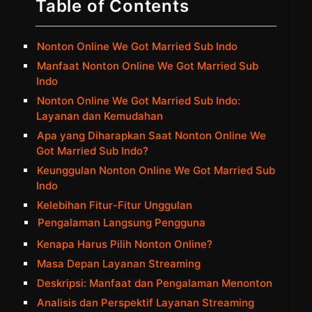
Table of Contents
Nonton Online We Got Married Sub Indo
Manfaat Nonton Online We Got Married Sub
Indo
Nonton Online We Got Married Sub Indo:
Layanan dan Kemudahan
Apa yang Diharapkan Saat Nonton Online We
Got Married Sub Indo?
Keunggulan Nonton Online We Got Married Sub
Indo
Kelebihan Fitur-Fitur Unggulan
Pengalaman Langsung Pengguna
Kenapa Harus Pilih Nonton Online?
Masa Depan Layanan Streaming
Deskripsi: Manfaat dan Pengalaman Menonton
Analisis dan Perspektif Layanan Streaming