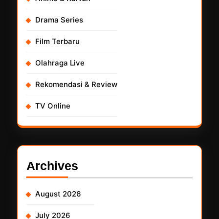
Drama Series
Film Terbaru
Olahraga Live
Rekomendasi & Review
TV Online
Archives
August 2026
July 2026