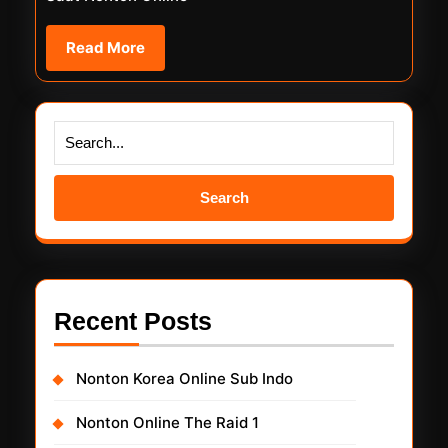
Read
Read More
More
Search
for:
Recent Posts
Nonton Korea Online Sub Indo
Nonton Online The Raid 1