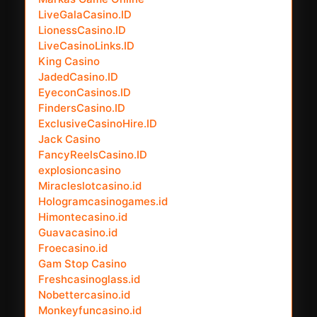
LiveGalaCasino.ID
LionessCasino.ID
LiveCasinoLinks.ID
King Casino
JadedCasino.ID
EyeconCasinos.ID
FindersCasino.ID
ExclusiveCasinoHire.ID
Jack Casino
FancyReelsCasino.ID
explosioncasino
Miracleslotcasino.id
Hologramcasinogames.id
Himontecasino.id
Guavacasino.id
Froecasino.id
Gam Stop Casino
Freshcasinoglass.id
Nobettercasino.id
Monkeyfuncasino.id