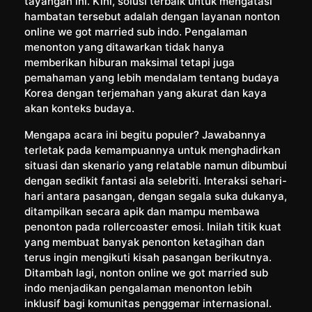
tayangan ini. Kini, solusi terbaik untuk mengatasi
hambatan tersebut adalah dengan layanan nonton
online we got married sub indo. Pengalaman
menonton yang ditawarkan tidak hanya
memberikan hiburan maksimal tetapi juga
pemahaman yang lebih mendalam tentang budaya
Korea dengan terjemahan yang akurat dan kaya
akan konteks budaya.
Mengapa acara ini begitu populer? Jawabannya
terletak pada kemampuannya untuk menghadirkan
situasi dan skenario yang relatable namun dibumbui
dengan sedikit fantasi ala selebriti. Interaksi sehari-
hari antara pasangan, dengan segala suka dukanya,
ditampilkan secara apik dan mampu membawa
penonton pada rollercoaster emosi. Inilah titik kuat
yang membuat banyak penonton ketagihan dan
terus ingin mengikuti kisah pasangan berikutnya.
Ditambah lagi, nonton online we got married sub
indo menjadikan pengalaman menonton lebih
inklusif bagi komunitas penggemar internasional.