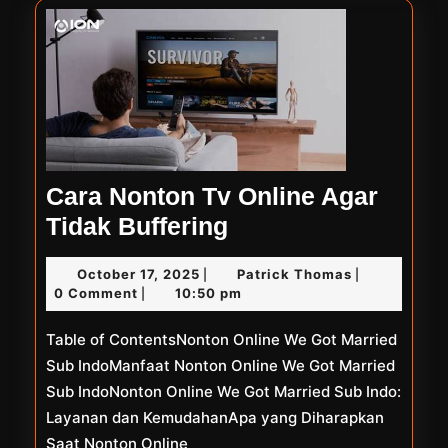
Cara Nonton Tv Online Agar
Cara
Tidak Buffering
Nonton
October
Patrick
October 17, 2025
Patrick Thomas
|
|
Tv
17,
Thomas
0 Comment
10:50 pm
|
Online
2025
Table of ContentsNonton Online We Got Married
Agar
Sub IndoManfaat Nonton Online We Got Married
Tidak
Sub IndoNonton Online We Got Married Sub Indo:
Buffering
Layanan dan KemudahanApa yang Diharapkan
Saat Nonton Online