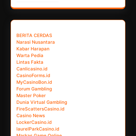
𝗣𝗮𝗿𝘁𝗻𝗲𝗿 𝗡𝗲𝘄𝘀 𝗡𝗲𝘁𝘄𝗼𝗿𝗸 :
BERITA CERDAS
Narasi Nusantara
Kabar Harapan
Warta Pedia
Lintas Fakta
Canlicasino.id
CasinoForms.id
MyCasinoBon.id
Forum Gambling
Master Poker
Dunia Virtual Gambling
FireScattersCasino.id
Casino News
LockerCasino.id
laurelParkCasino.id
Markas Game Online