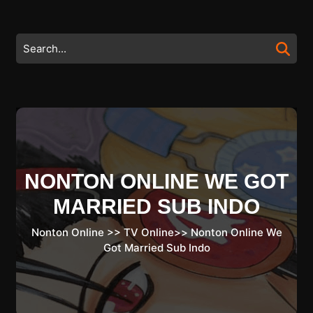
Skip
to
content
Search
Skip
for:
to
content
NONTON ONLINE WE GOT
MARRIED SUB INDO
Nonton Online
>>
TV Online
>>
Nonton Online We
Got Married Sub Indo