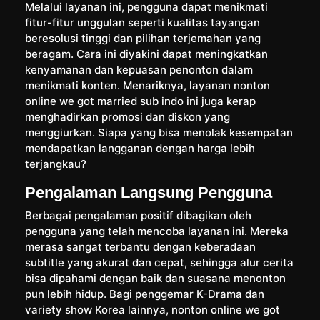
Melalui layanan ini, pengguna dapat menikmati
fitur-fitur unggulan seperti kualitas tayangan
beresolusi tinggi dan pilihan terjemahan yang
beragam. Cara ini diyakini dapat meningkatkan
kenyamanan dan kepuasan penonton dalam
menikmati konten. Menariknya, layanan nonton
online we got married sub indo ini juga kerap
menghadirkan promosi dan diskon yang
menggiurkan. Siapa yang bisa menolak kesempatan
mendapatkan langganan dengan harga lebih
terjangkau?
Pengalaman Langsung Pengguna
Berbagai pengalaman positif dibagikan oleh
pengguna yang telah mencoba layanan ini. Mereka
merasa sangat terbantu dengan keberadaan
subtitle yang akurat dan cepat, sehingga alur cerita
bisa dipahami dengan baik dan suasana menonton
pun lebih hidup. Bagi penggemar K-Drama dan
variety show Korea lainnya, nonton online we got