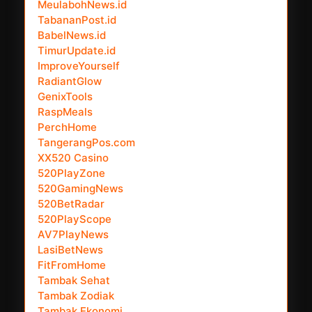
MeulabohNews.id
TabananPost.id
BabelNews.id
TimurUpdate.id
ImproveYourself
RadiantGlow
GenixTools
RaspMeals
PerchHome
TangerangPos.com
XX520 Casino
520PlayZone
520GamingNews
520BetRadar
520PlayScope
AV7PlayNews
LasiBetNews
FitFromHome
Tambak Sehat
Tambak Zodiak
Tambak Ekonomi