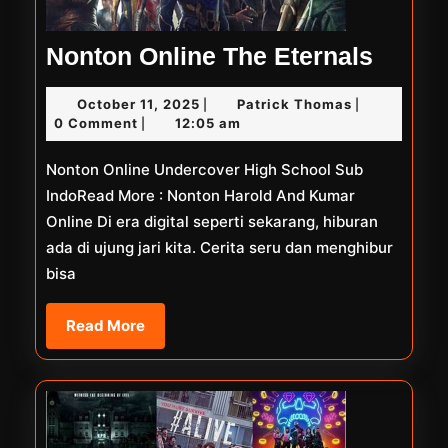
Nonto
Nonton Online The Eternals
Onlin
October
Patrick
October 11, 2025
Patrick Thomas
|
|
The
11,
Thomas
0 Comment
12:05 am
|
Eterna
2025
Nonton Online Undercover High School Sub
IndoRead More : Nonton Harold And Kumar
Online Di era digital seperti sekarang, hiburan
ada di ujung jari kita. Cerita seru dan menghibur
bisa
Read
Read More
More