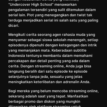
“Undercover High School” menawarkan
pengalaman tersendiri yang sulit ditemukan dalam
serial lain. Plot yang menegangkan dan twist tak
terduga menjadikan serial ini salah satu yang paling
dicari.
Mengikuti cerita seorang agen rahasia muda yang
menyamar sebagai siswa sekolah menengah, setiap
episodenya dipenuhi dengan ketegangan dan intrik
yang memanjakan mata. Keberadaan subtitle
Indonesia tentunya membantu dalam memahami
percakapan dan detail penting yang ada dalam
cerita. Dengan streaming online, Anda juga bisa
langsung beralih dari satu episode ke episode
selanjutnya tanpa jeda, sesuatu yang jelas
meningkatkan keterlibatan dan adrenalin Anda.
Bagi mereka yang belum mencoba streaming online,
sekarang adalah saat yang tepat. Manfaatkan
berbagai promo dan diskon yang mungkin
ditawarkan oleh platform streaming untuk