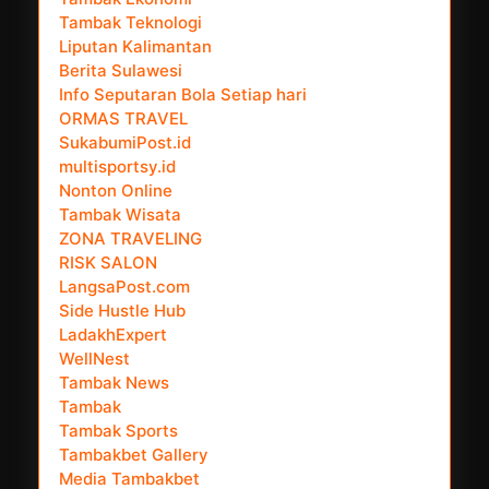
Tambak Teknologi
Liputan Kalimantan
Berita Sulawesi
Info Seputaran Bola Setiap hari
ORMAS TRAVEL
SukabumiPost.id
multisportsy.id
Nonton Online
Tambak Wisata
ZONA TRAVELING
RISK SALON
LangsaPost.com
Side Hustle Hub
LadakhExpert
WellNest
Tambak News
Tambak
Tambak Sports
Tambakbet Gallery
Media Tambakbet