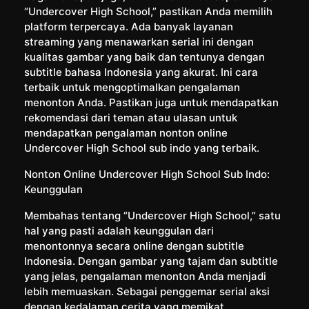
“Undercover High School,” pastikan Anda memilih
platform terpercaya. Ada banyak layanan
streaming yang menawarkan serial ini dengan
kualitas gambar yang baik dan tentunya dengan
subtitle bahasa Indonesia yang akurat. Ini cara
terbaik untuk mengoptimalkan pengalaman
menonton Anda. Pastikan juga untuk mendapatkan
rekomendasi dari teman atau ulasan untuk
mendapatkan pengalaman nonton online
Undercover High School sub indo yang terbaik.
Nonton Online Undercover High School Sub Indo:
Keunggulan
Membahas tentang “Undercover High School,” satu
hal yang pasti adalah keunggulan dari
menontonnya secara online dengan subtitle
Indonesia. Dengan gambar yang tajam dan subtitle
yang jelas, pengalaman menonton Anda menjadi
lebih memuaskan. Sebagai penggemar serial aksi
dengan kedalaman cerita yang memikat,