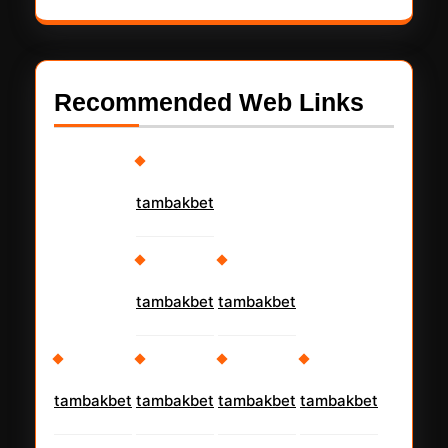
Recommended Web Links
tambakbet
tambakbet
tambakbet
tambakbet
tambakbet
tambakbet
tambakbet