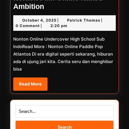
Nonton
Ambition
Film
October
Patrick
October 4, 2025
Patrick Thomas
|
|
Online
4,
Thomas
0 Comment
2:20 pm
|
Naked
2025
Nonton Online Undercover High School Sub
Ambition
IndoRead More : Nonton Online Paddle Pop
Atlantos Di era digital seperti sekarang, hiburan
ada di ujung jari kita. Cerita seru dan menghibur
bisa
Read
Read More
More
Search
for: