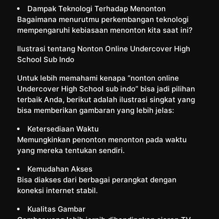
Dampak Teknologi Terhadap Menonton
Bagaimana menurutmu perkembangan teknologi
mempengaruhi kebiasaan menonton kita saat ini?
Ilustrasi tentang Nonton Online Undercover High
School Sub Indo
Untuk lebih memahami kenapa “nonton online
Undercover High School sub indo” bisa jadi pilihan
terbaik Anda, berikut adalah ilustrasi singkat yang
bisa memberikan gambaran yang lebih jelas:
Ketersediaan Waktu
Memungkinkan penonton menonton pada waktu
yang mereka tentukan sendiri.
Kemudahan Akses
Bisa diakses dari berbagai perangkat dengan
koneksi internet stabil.
Kualitas Gambar