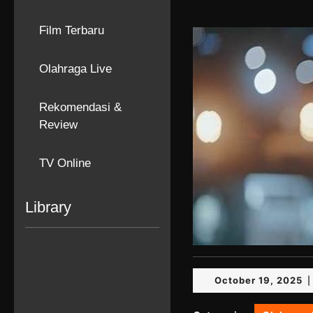
Film Terbaru
Olahraga Live
Rekomendasi &
Review
TV Online
Library
O
October 19, 2025
|
19
2