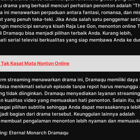
tu drama yang berhasil mencuri perhatian penonton adalah “Th
a ini menawarkan perpaduan antara fantasi, romansa, dan mis
lot yang penuh teka-teki. Jika Anda salah satu penggemar set
ingin mencicipi serunya kisah Raja Lee Gon, menonton online 
i Dramaqu bisa menjadi pilihan terbaik Anda. Kurang lebih,
ti serial televisi berkualitas yang siap membawa Anda ke du
 Tak Kasat Mata Nonton Online
rm streaming menawarkan drama ini, Dramaqu memiliki daya t
da bisa menikmati seluruh episode tanpa repot harus menunggu
ang tidak diinginkan. Dramaqu menyediakan layanan streaming
n kualitas video yang memuaskan hati penonton. Selain itu, si
agai pilihan subtitle sehingga Anda dapat merasakannya lebi
jadi bagian dari drama tersebut. Keunggulan lainnya adalah
 membuat pengalaman menonton lebih nyaman dan memuask
ing: Eternal Monarch Dramaqu