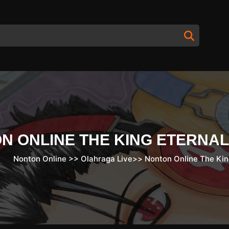
N ONLINE THE KING ETERN
Nonton Online
>>
Olahraga Live
>>
Nonton Online The Ki