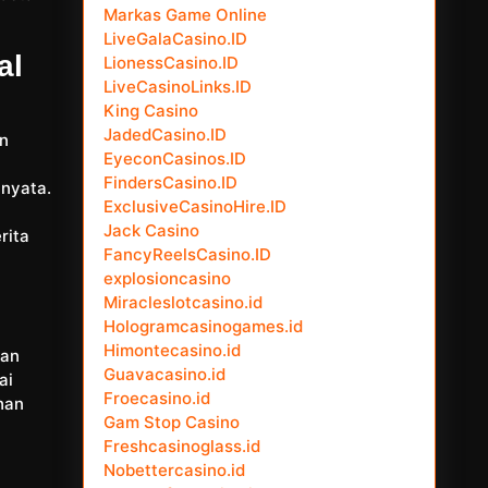
Markas Game Online
LiveGalaCasino.ID
al
LionessCasino.ID
LiveCasinoLinks.ID
King Casino
JadedCasino.ID
n
EyeconCasinos.ID
FindersCasino.ID
 nyata.
ExclusiveCasinoHire.ID
Jack Casino
rita
FancyReelsCasino.ID
explosioncasino
Miracleslotcasino.id
Hologramcasinogames.id
Himontecasino.id
kan
Guavacasino.id
ai
Froecasino.id
han
Gam Stop Casino
Freshcasinoglass.id
Nobettercasino.id