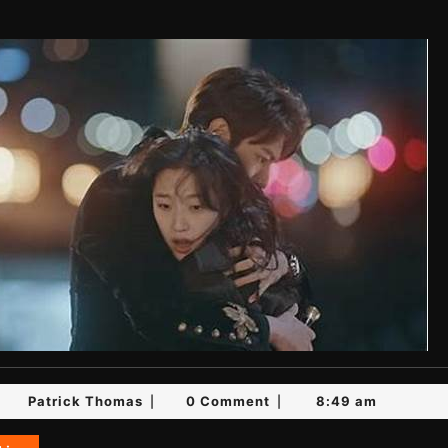
ctober
Patrick
Patrick Thomas
0 Comment
8:49 am
|
|
,
Thomas
025