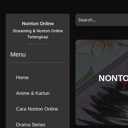
Skip
to
content
Search
Skip
for:
Nonton Online
to
Streaming & Nonton Online
content
Terlengkap
Menu
NONTO
Home
Anime & Kartun
Cara Nonton Online
Drama Series