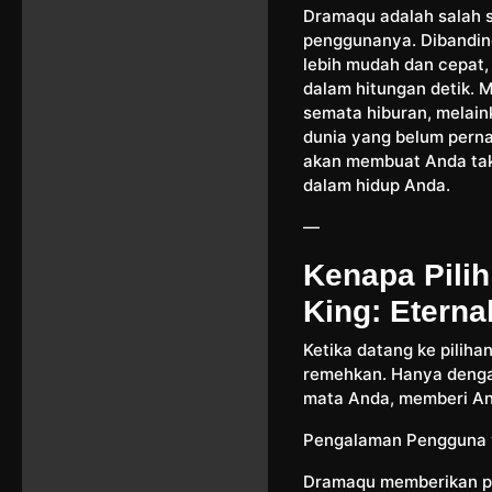
Dramaqu adalah salah 
penggunanya. Dibandin
lebih mudah dan cepat
dalam hitungan detik. 
semata hiburan, melai
dunia yang belum pern
akan membuat Anda tak
dalam hidup Anda.
—
Kenapa Pili
King: Etern
Ketika datang ke pilih
remehkan. Hanya dengan
mata Anda, memberi And
Pengalaman Pengguna y
Dramaqu memberikan pe