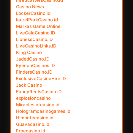
FireScattersCasino.id
Casino News
LockerCasino.id
laurelParkCasino.id
Markas Game Online
LiveGalaCasino.ID
LionessCasino.ID
LiveCasinoLinks.ID
King Casino
JadedCasino.ID
EyeconCasinos.ID
FindersCasino.ID
ExclusiveCasinoHire.ID
Jack Casino
FancyReelsCasino.ID
explosioncasino
Miracleslotcasino.id
Hologramcasinogames.id
Himontecasino.id
Guavacasino.id
Froecasino.id