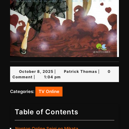
October
Patrick
October 8, 2025
Patrick Thomas
0
|
|
8,
Thomas
Comment
1:04 pm
|
2025
Categories:
TV Online
Table of Contents
Nonton Online Seigi no Mikata