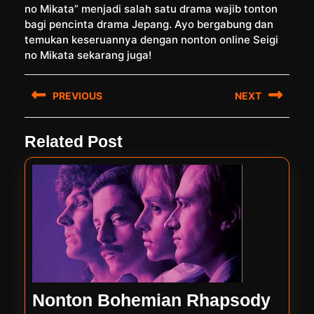
no Mikata” menjadi salah satu drama wajib tonton
bagi pencinta drama Jepang. Ayo bergabung dan
temukan keseruannya dengan nonton online Seigi
no Mikata sekarang juga!
Post
PREVIOUS
NEXT
navigation
Previous
Next
Related Post
post:
post:
Nonton Bohemian Rhapsody