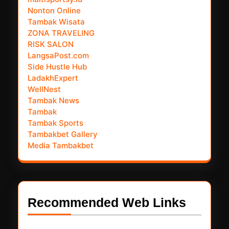
Nonton Online
Tambak Wisata
ZONA TRAVELING
RISK SALON
LangsaPost.com
Side Hustle Hub
LadakhExpert
WellNest
Tambak News
Tambak
Tambak Sports
Tambakbet Gallery
Media Tambakbet
Recommended Web Links