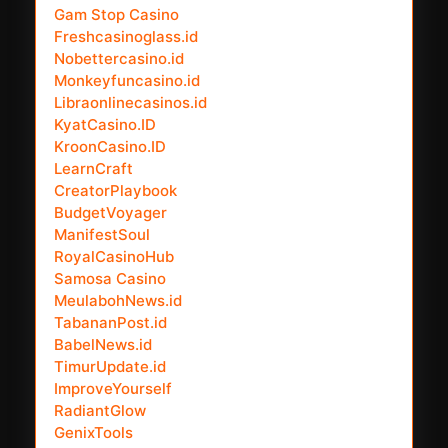
Gam Stop Casino
Freshcasinoglass.id
Nobettercasino.id
Monkeyfuncasino.id
Libraonlinecasinos.id
KyatCasino.ID
KroonCasino.ID
LearnCraft
CreatorPlaybook
BudgetVoyager
ManifestSoul
RoyalCasinoHub
Samosa Casino
MeulabohNews.id
TabananPost.id
BabelNews.id
TimurUpdate.id
ImproveYourself
RadiantGlow
GenixTools