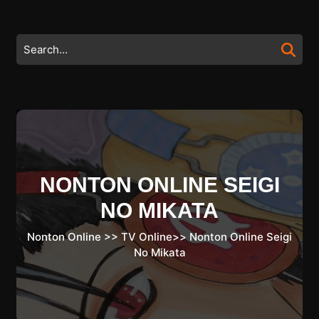
Skip
to
content
Search
Skip
for:
to
content
NONTON ONLINE SEIGI
NO MIKATA
Nonton Online
>>
TV Online
>>
Nonton Online Seigi
No Mikata