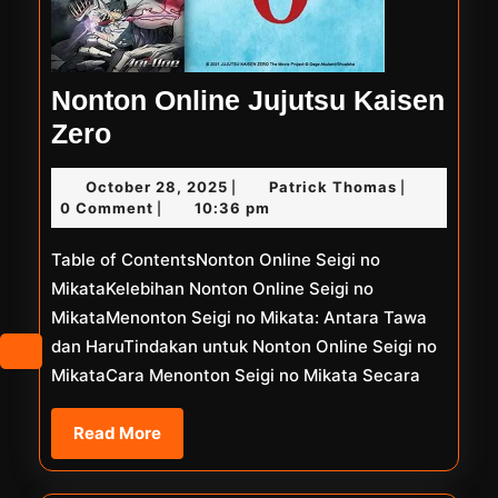
Nonton Online Jujutsu Kaisen
Nonton
Zero
Online
October
Patrick
October 28, 2025
Patrick Thomas
|
|
Jujutsu
28,
Thomas
0 Comment
10:36 pm
|
Kaisen
2025
Table of ContentsNonton Online Seigi no
Zero
MikataKelebihan Nonton Online Seigi no
MikataMenonton Seigi no Mikata: Antara Tawa
dan HaruTindakan untuk Nonton Online Seigi no
MikataCara Menonton Seigi no Mikata Secara
Read
Read More
More