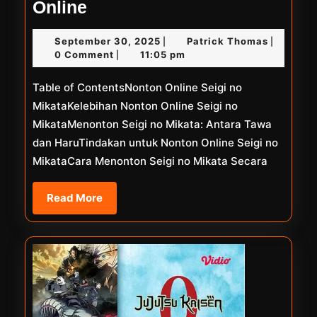
Nonton
Online
Bohemian
September
Patrick
September 30, 2025
Patrick Thomas
|
|
Rhapsody
30,
Thomas
0 Comment
11:05 pm
|
Online
2025
Table of ContentsNonton Online Seigi no
MikataKelebihan Nonton Online Seigi no
MikataMenonton Seigi no Mikata: Antara Tawa
dan HaruTindakan untuk Nonton Online Seigi no
MikataCara Menonton Seigi no Mikata Secara
Read
Read More
More