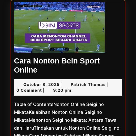
Cara Nonton Bein Sport
Cara
Online
Nonton
October
Patrick
October 8, 2025
Patrick Thomas
|
|
Bein
8,
Thomas
0 Comment
9:20 pm
|
Sport
2025
Table of ContentsNonton Online Seigi no
Online
MikataKelebihan Nonton Online Seigi no
MikataMenonton Seigi no Mikata: Antara Tawa
dan HaruTindakan untuk Nonton Online Seigi no
MikataCara Menonton Seigi no Mikata Secara