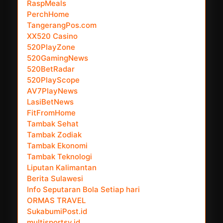
RaspMeals
PerchHome
TangerangPos.com
XX520 Casino
520PlayZone
520GamingNews
520BetRadar
520PlayScope
AV7PlayNews
LasiBetNews
FitFromHome
Tambak Sehat
Tambak Zodiak
Tambak Ekonomi
Tambak Teknologi
Liputan Kalimantan
Berita Sulawesi
Info Seputaran Bola Setiap hari
ORMAS TRAVEL
SukabumiPost.id
multisportsy.id