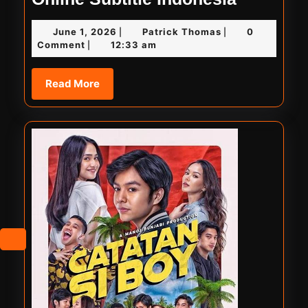
Grey’s
June
Patrick
June 1, 2026
Patrick Thomas
0
|
|
Anatom
1,
Thomas
Comment
12:33 am
|
Online
2026
Subtitle
Read
Read More
More
Indonesi