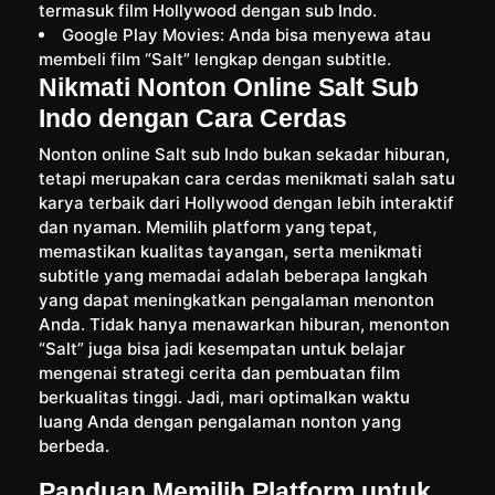
termasuk film Hollywood dengan sub Indo.
Google Play Movies: Anda bisa menyewa atau
membeli film “Salt” lengkap dengan subtitle.
Nikmati Nonton Online Salt Sub
Indo dengan Cara Cerdas
Nonton online Salt sub Indo bukan sekadar hiburan,
tetapi merupakan cara cerdas menikmati salah satu
karya terbaik dari Hollywood dengan lebih interaktif
dan nyaman. Memilih platform yang tepat,
memastikan kualitas tayangan, serta menikmati
subtitle yang memadai adalah beberapa langkah
yang dapat meningkatkan pengalaman menonton
Anda. Tidak hanya menawarkan hiburan, menonton
“Salt” juga bisa jadi kesempatan untuk belajar
mengenai strategi cerita dan pembuatan film
berkualitas tinggi. Jadi, mari optimalkan waktu
luang Anda dengan pengalaman nonton yang
berbeda.
Panduan Memilih Platform untuk