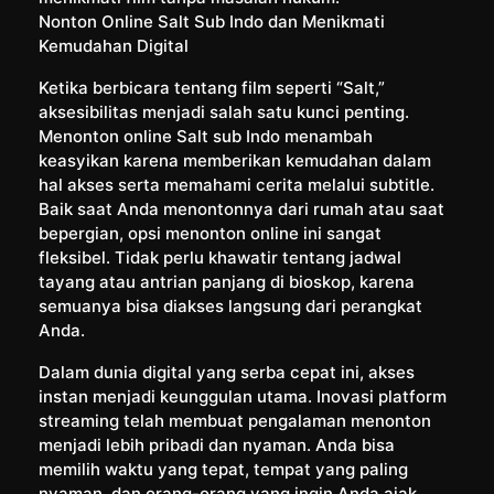
Nonton Online Salt Sub Indo dan Menikmati
Kemudahan Digital
Ketika berbicara tentang film seperti “Salt,”
aksesibilitas menjadi salah satu kunci penting.
Menonton online Salt sub Indo menambah
keasyikan karena memberikan kemudahan dalam
hal akses serta memahami cerita melalui subtitle.
Baik saat Anda menontonnya dari rumah atau saat
bepergian, opsi menonton online ini sangat
fleksibel. Tidak perlu khawatir tentang jadwal
tayang atau antrian panjang di bioskop, karena
semuanya bisa diakses langsung dari perangkat
Anda.
Dalam dunia digital yang serba cepat ini, akses
instan menjadi keunggulan utama. Inovasi platform
streaming telah membuat pengalaman menonton
menjadi lebih pribadi dan nyaman. Anda bisa
memilih waktu yang tepat, tempat yang paling
nyaman, dan orang-orang yang ingin Anda ajak