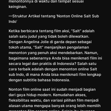
menontonnya di waktu dan tempat sesuai
keinginan.
—Struktur Artikel tentang ‘Nonton Online Salt Sub
Indo’
Ketika berbicara tentang film aksi, “Salt” adalah
salah satu judul yang tidak boleh dilewatkan.
Dengan Angelina Jolie di garda depan sebagai
tokoh utama, “Salt” menjanjikan pengalaman
menonton yang penuh aksi mendebarkan. Namun,
bagaimana sebenarnya Anda bisa menikmati film ini
secara legal dan praktis di Indonesia? Salah satu
cara terbaik adalah dengan menonton online Salt
sub Indo, di mana Anda bisa menikmati film lengkap
dengan subtitle bahasa Indonesia.
Nonton film online saat ini sudah menjadi bagian
dari gaya hidup modern. Kemudahan akses,
fleksibilitas waktu, dan variasi pilihan film menjadi
alasan utama mengapa banyak orang lebih memilih