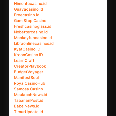
Himontecasino.id
Guavacasino.id
Froecasino.id
Gam Stop Casino
Freshcasinoglass.id
Nobettercasino.id
Monkeyfuncasino.id
Libraonlinecasinos.id
KyatCasino.ID
KroonCasino.ID
LearnCraft
CreatorPlaybook
BudgetVoyager
ManifestSoul
RoyalCasinoHub
Samosa Casino
MeulabohNews.id
TabananPost.id
BabelNews.id
TimurUpdate.id