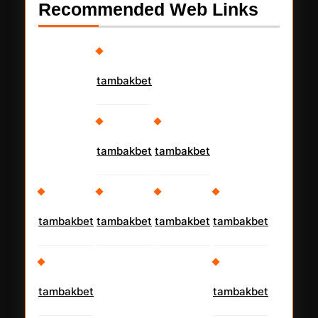
Recommended Web Links
tambakbet
tambakbet
tambakbet
tambakbet
tambakbet
tambakbet
tambakbet
tambakbet
tambakbet