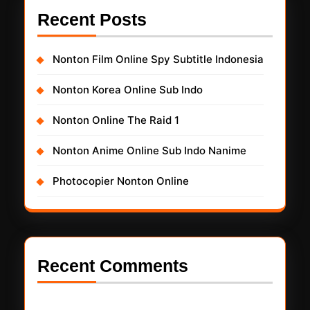
Recent Posts
Nonton Film Online Spy Subtitle Indonesia
Nonton Korea Online Sub Indo
Nonton Online The Raid 1
Nonton Anime Online Sub Indo Nanime
Photocopier Nonton Online
Recent Comments