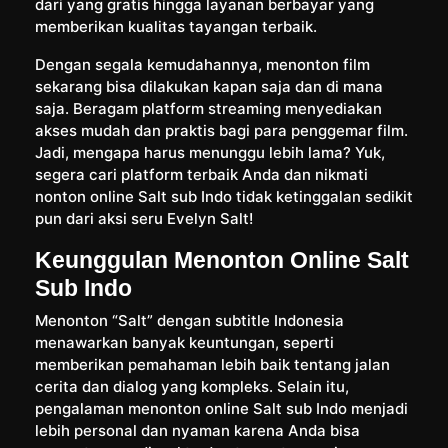
dari yang gratis hingga layanan berbayar yang
memberikan kualitas tayangan terbaik.
Dengan segala kemudahannya, menonton film
sekarang bisa dilakukan kapan saja dan di mana
saja. Beragam platform streaming menyediakan
akses mudah dan praktis bagi para penggemar film.
Jadi, mengapa harus menunggu lebih lama? Yuk,
segera cari platform terbaik Anda dan nikmati
nonton online Salt sub Indo tidak ketinggalan sedikit
pun dari aksi seru Evelyn Salt!
Keunggulan Menonton Online Salt
Sub Indo
Menonton “Salt” dengan subtitle Indonesia
menawarkan banyak keuntungan, seperti
memberikan pemahaman lebih baik tentang jalan
cerita dan dialog yang kompleks. Selain itu,
pengalaman menonton online Salt sub Indo menjadi
lebih personal dan nyaman karena Anda bisa