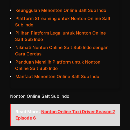
Keunggulan Menonton Online Salt Sub Indo
Platform Streaming untuk Nonton Online Salt
Sub Indo
Pilihan Platform Legal untuk Nonton Online
Salt Sub Indo
Nikmati Nonton Online Salt Sub Indo dengan
Cara Cerdas
Panduan Memilih Platform untuk Nonton
Online Salt Sub Indo
Manfaat Menonton Online Salt Sub Indo
Nonton Online Salt Sub Indo
Read More :
Nonton Online Taxi Driver Season 2
Episode 6