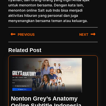
untuk menonton bersama. Dengan kata lain,
menonton online Salt sub Indo bisa menjadi
aktivitas hiburan yang personal dan juga
menyenangkan bersama teman atau keluarga.
Post
PREVIOUS
NEXT
navigation
Previous
Next
Related Post
post:
post:
Nonton Grey’s Anatomy
Nonton
Online Subtitle Indonesia