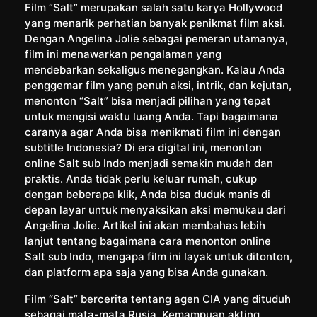
Film “Salt” merupakan salah satu karya Hollywood
yang menarik perhatian banyak penikmat film aksi.
Dengan Angelina Jolie sebagai pemeran utamanya,
film ini menawarkan pengalaman yang
mendebarkan sekaligus menegangkan. Kalau Anda
penggemar film yang penuh aksi, intrik, dan kejutan,
menonton “Salt” bisa menjadi pilihan yang tepat
untuk mengisi waktu luang Anda. Tapi bagaimana
caranya agar Anda bisa menikmati film ini dengan
subtitle Indonesia? Di era digital ini, menonton
online Salt sub Indo menjadi semakin mudah dan
praktis. Anda tidak perlu keluar rumah, cukup
dengan beberapa klik, Anda bisa duduk manis di
depan layar untuk menyaksikan aksi memukau dari
Angelina Jolie. Artikel ini akan membahas lebih
lanjut tentang bagaimana cara menonton online
Salt sub Indo, mengapa film ini layak untuk ditonton,
dan platform apa saja yang bisa Anda gunakan.
Film “Salt” bercerita tentang agen CIA yang dituduh
sebagai mata-mata Rusia. Kemampuan akting