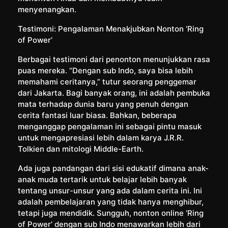
menyenangkan.
Testimoni: Pengalaman Menakjubkan Nonton ‘Ring
of Power’
Berbagai testimoni dari penonton menunjukkan rasa
puas mereka. “Dengan sub Indo, saya bisa lebih
memahami ceritanya,” tutur seorang penggemar
dari Jakarta. Bagi banyak orang, ini adalah pembuka
mata terhadap dunia baru yang penuh dengan
cerita fantasi luar biasa. Bahkan, beberapa
menganggap pengalaman ini sebagai pintu masuk
untuk mengapresiasi lebih dalam karya J.R.R.
Tolkien dan mitologi Middle-Earth.
Ada juga pandangan dari sisi edukatif dimana anak-
anak muda tertarik untuk belajar lebih banyak
tentang unsur-unsur yang ada dalam cerita ini. Ini
adalah pembelajaran yang tidak hanya menghibur,
tetapi juga mendidik. Sungguh, nonton online ‘Ring
of Power’ dengan sub Indo menawarkan lebih dari