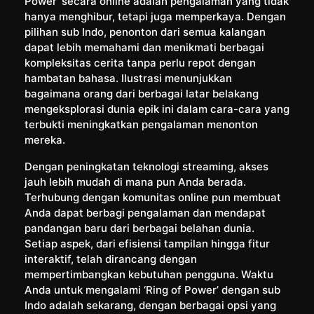
Power’ secara online adalah pengalaman yang tidak
hanya menghibur, tetapi juga memperkaya. Dengan
pilihan sub Indo, penonton dari semua kalangan
dapat lebih memahami dan menikmati berbagai
kompleksitas cerita tanpa perlu repot dengan
hambatan bahasa. Ilustrasi menunjukkan
bagaimana orang dari berbagai latar belakang
mengeksplorasi dunia epik ini dalam cara-cara yang
terbukti meningkatkan pengalaman menonton
mereka.
Dengan peningkatan teknologi streaming, akses
jauh lebih mudah di mana pun Anda berada.
Terhubung dengan komunitas online pun membuat
Anda dapat berbagi pengalaman dan mendapat
pandangan baru dari berbagai belahan dunia.
Setiap aspek, dari efisiensi tampilan hingga fitur
interaktif, telah dirancang dengan
mempertimbangkan kebutuhan pengguna. Waktu
Anda untuk mengalami ‘Ring of Power’ dengan sub
Indo adalah sekarang, dengan berbagai opsi yang