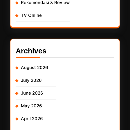
Rekomendasi & Review
TV Online
Archives
August 2026
July 2026
June 2026
May 2026
April 2026