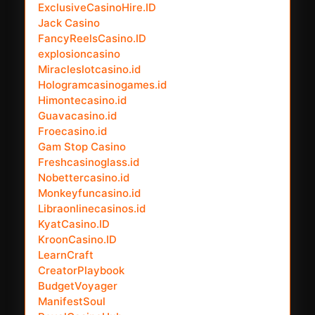
ExclusiveCasinoHire.ID
Jack Casino
FancyReelsCasino.ID
explosioncasino
Miracleslotcasino.id
Hologramcasinogames.id
Himontecasino.id
Guavacasino.id
Froecasino.id
Gam Stop Casino
Freshcasinoglass.id
Nobettercasino.id
Monkeyfuncasino.id
Libraonlinecasinos.id
KyatCasino.ID
KroonCasino.ID
LearnCraft
CreatorPlaybook
BudgetVoyager
ManifestSoul