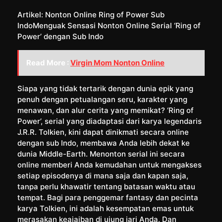
Artikel: Nonton Online Ring of Power Sub
IndoMenguak Sensasi Nonton Online Serial ‘Ring of
Power’ dengan Sub Indo
Read More :
Virgin Mom Nonton Online
Siapa yang tidak tertarik dengan dunia epik yang
penuh dengan petualangan seru, karakter yang
menawan, dan alur cerita yang memikat? ‘Ring of
Power’, serial yang diadaptasi dari karya legendaris
J.R.R. Tolkien, kini dapat dinikmati secara online
dengan sub Indo, membawa Anda lebih dekat ke
dunia Middle-Earth. Menonton serial ini secara
online memberi Anda kemudahan untuk mengakses
setiap episodenya di mana saja dan kapan saja,
tanpa perlu khawatir tentang batasan waktu atau
tempat. Bagi para penggemar fantasy dan pecinta
karya Tolkien, ini adalah kesempatan emas untuk
merasakan keajaiban di ujung jari Anda. Dan