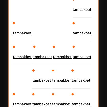
tambakbet
tambakbet
tambakbet
tambakbet
tambakbet
tambakbet
tambakbet
tambakbet
tambakbet
tambakbet
tambakbet
tambakbet
tambakbet
tambakbet