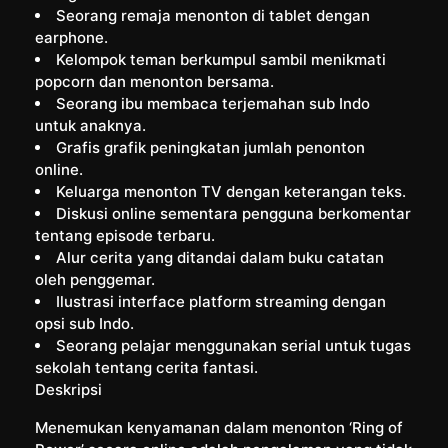
Seorang remaja menonton di tablet dengan
earphone.
Kelompok teman berkumpul sambil menikmati
popcorn dan menonton bersama.
Seorang ibu membaca terjemahan sub Indo
untuk anaknya.
Grafis grafik peningkatan jumlah penonton
online.
Keluarga menonton TV dengan keterangan teks.
Diskusi online sementara pengguna berkomentar
tentang episode terbaru.
Alur cerita yang ditandai dalam buku catatan
oleh penggemar.
Ilustrasi interface platform streaming dengan
opsi sub Indo.
Seorang pelajar menggunakan serial untuk tugas
sekolah tentang cerita fantasi.
Deskripsi
Menemukan kenyamanan dalam menonton ‘Ring of