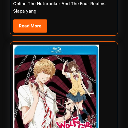
Online The Nutcracker And The Four Realms
Siapa yang
Read
Read More
More