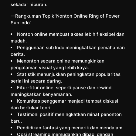
sekadar hiburan.
—Rangkuman Topik ‘Nonton Online Ring of Power
Sub Indo’
Nonton online membuat akses lebih fleksibel dan
mudah.
Penggunaan sub Indo meningkatkan pemahaman
cerita.
Menonton secara online memungkinkan
pengalaman visual yang lebih kaya.
Statistik menunjukkan peningkatan popularitas
serial ini secara daring.
Fitur-fitur online, seperti pause dan rewind,
meningkatkan kenyamanan.
Komunitas penggemar menjadi tempat diskusi
dan bertukar teori.
Testimoni positif meningkatkan minat penonton
baru.
Pendidikan fantasi yang menarik dan mendalam.
Opsi streaming memudahkan dibagi dengan