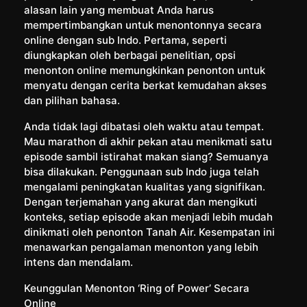
alasan lain yang membuat Anda harus
mempertimbangkan untuk menontonnya secara
online dengan sub Indo. Pertama, seperti
diungkapkan oleh berbagai penelitian, opsi
menonton online memungkinkan penonton untuk
menyatu dengan cerita berkat kemudahan akses
dan pilihan bahasa.
Anda tidak lagi dibatasi oleh waktu atau tempat.
Mau marathon di akhir pekan atau menikmati satu
episode sambil istirahat makan siang? Semuanya
bisa dilakukan. Penggunaan sub Indo juga telah
mengalami peningkatan kualitas yang signifikan.
Dengan terjemahan yang akurat dan mengikuti
konteks, setiap episode akan menjadi lebih mudah
dinikmati oleh penonton Tanah Air. Kesempatan ini
menawarkan pengalaman menonton yang lebih
intens dan mendalam.
Keunggulan Menonton ‘Ring of Power’ Secara
Online