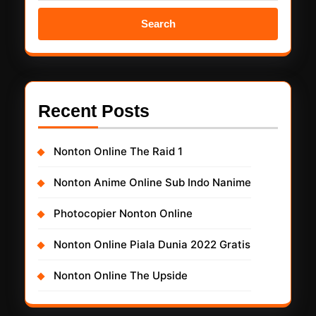
Search
for:
Recent Posts
Nonton Online The Raid 1
Nonton Anime Online Sub Indo Nanime
Photocopier Nonton Online
Nonton Online Piala Dunia 2022 Gratis
Nonton Online The Upside