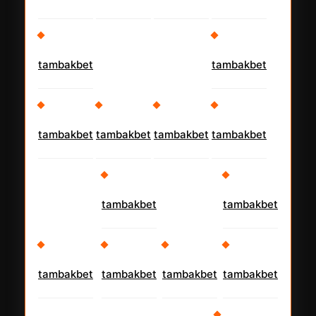
tambakbet
tambakbet
tambakbet
tambakbet
tambakbet
tambakbet
tambakbet
tambakbet
tambakbet
tambakbet
tambakbet
tambakbet