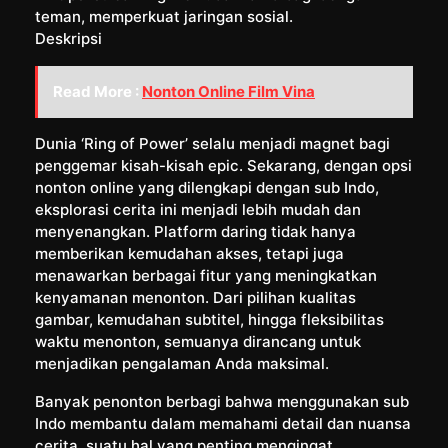
teman, memperkuat jaringan sosial.
Deskripsi
Read More :
Nonton Online Film Vina
Dunia ‘Ring of Power’ selalu menjadi magnet bagi
penggemar kisah-kisah epic. Sekarang, dengan opsi
nonton online yang dilengkapi dengan sub Indo,
eksplorasi cerita ini menjadi lebih mudah dan
menyenangkan. Platform daring tidak hanya
memberikan kemudahan akses, tetapi juga
menawarkan berbagai fitur yang meningkatkan
kenyamanan menonton. Dari pilihan kualitas
gambar, kemudahan subtitel, hingga fleksibilitas
waktu menonton, semuanya dirancang untuk
menjadikan pengalaman Anda maksimal.
Banyak penonton berbagi bahwa menggunakan sub
Indo membantu dalam memahami detail dan nuansa
cerita, suatu hal yang penting mengingat