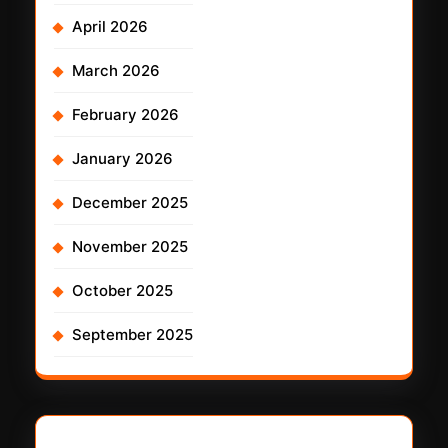
April 2026
March 2026
February 2026
January 2026
December 2025
November 2025
October 2025
September 2025
𝗣𝗮𝗿𝘁𝗻𝗲𝗿 𝗡𝗲𝘄𝘀 𝗡𝗲𝘁𝘄𝗼𝗿𝗸 :