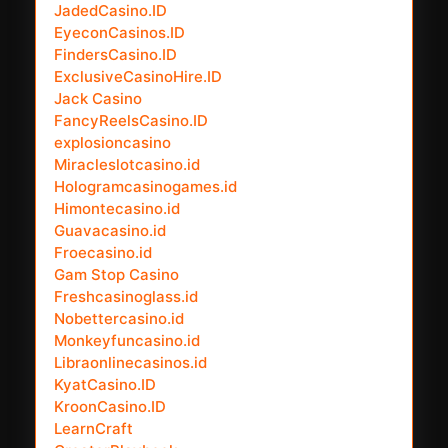
JadedCasino.ID
EyeconCasinos.ID
FindersCasino.ID
ExclusiveCasinoHire.ID
Jack Casino
FancyReelsCasino.ID
explosioncasino
Miracleslotcasino.id
Hologramcasinogames.id
Himontecasino.id
Guavacasino.id
Froecasino.id
Gam Stop Casino
Freshcasinoglass.id
Nobettercasino.id
Monkeyfuncasino.id
Libraonlinecasinos.id
KyatCasino.ID
KroonCasino.ID
LearnCraft