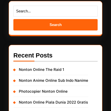
Search
for:
Recent Posts
Nonton Online The Raid 1
Nonton Anime Online Sub Indo Nanime
Photocopier Nonton Online
Nonton Online Piala Dunia 2022 Gratis