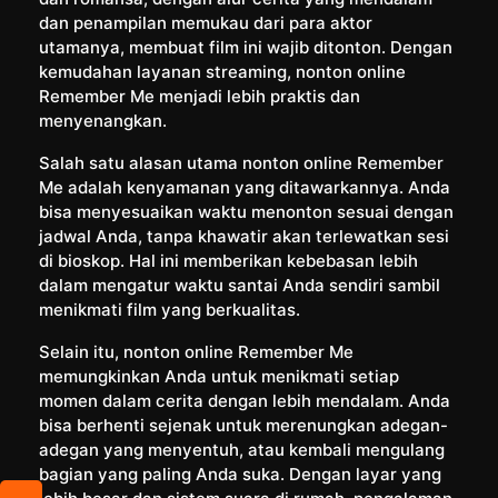
dan penampilan memukau dari para aktor
utamanya, membuat film ini wajib ditonton. Dengan
kemudahan layanan streaming, nonton online
Remember Me menjadi lebih praktis dan
menyenangkan.
Salah satu alasan utama nonton online Remember
Me adalah kenyamanan yang ditawarkannya. Anda
bisa menyesuaikan waktu menonton sesuai dengan
jadwal Anda, tanpa khawatir akan terlewatkan sesi
di bioskop. Hal ini memberikan kebebasan lebih
dalam mengatur waktu santai Anda sendiri sambil
menikmati film yang berkualitas.
Selain itu, nonton online Remember Me
memungkinkan Anda untuk menikmati setiap
momen dalam cerita dengan lebih mendalam. Anda
bisa berhenti sejenak untuk merenungkan adegan-
adegan yang menyentuh, atau kembali mengulang
bagian yang paling Anda suka. Dengan layar yang