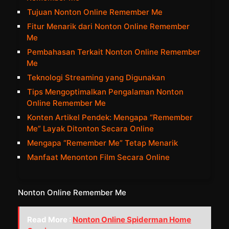
Tujuan Nonton Online Remember Me
Fitur Menarik dari Nonton Online Remember
Me
Pembahasan Terkait Nonton Online Remember
Me
Teknologi Streaming yang Digunakan
Tips Mengoptimalkan Pengalaman Nonton
Online Remember Me
Konten Artikel Pendek: Mengapa “Remember
Me” Layak Ditonton Secara Online
Mengapa “Remember Me” Tetap Menarik
Manfaat Menonton Film Secara Online
Nonton Online Remember Me
Read More :
Nonton Online Spiderman Home