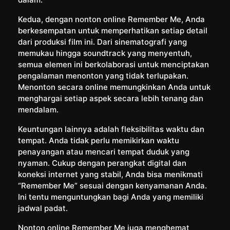
Kedua, dengan nonton online Remember Me, Anda
berkesempatan untuk memperhatikan setiap detail
dari produksi film ini. Dari sinematografi yang
memukau hingga soundtrack yang menyentuh,
semua elemen ini berkolaborasi untuk menciptakan
pengalaman menonton yang tidak terlupakan.
Menonton secara online memungkinkan Anda untuk
menghargai setiap aspek secara lebih tenang dan
mendalam.
Keuntungan lainnya adalah fleksibilitas waktu dan
tempat. Anda tidak perlu memikirkan waktu
penayangan atau mencari tempat duduk yang
nyaman. Cukup dengan perangkat digital dan
koneksi internet yang stabil, Anda bisa menikmati
“Remember Me” sesuai dengan kenyamanan Anda.
Ini tentu menguntungkan bagi Anda yang memiliki
jadwal padat.
Nonton online Remember Me juga menghemat