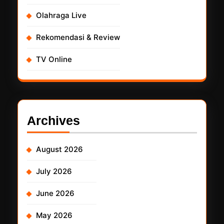
Olahraga Live
Rekomendasi & Review
TV Online
Archives
August 2026
July 2026
June 2026
May 2026