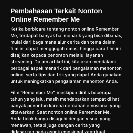
Pembahasan Terkait Nonton
Online Remember Me
Ketika berbicara tentang nonton online Remember
Me, terdapat banyak hal menarik yang bisa dibahas,
mulai dari bagaimana alur cerita dan tema dalam
film ini dapat menggugah emosi hingga cara film ini
disajikan kepada penonton melalui layanan
streaming. Dalam artikel ini, kita akan mendalami
berbagai aspek menarik dari pengalaman menonton
online, serta tips dan trik yang dapat Anda gunakan
untuk meningkatkan pengalaman menonton Anda.
Film “Remember Me”, meskipun dirilis beberapa
tahun yang lalu, masih mendapatkan tempat di hati
banyak penonton karena cercahan emosional yang
ditawarkan. Saat nonton online Remember Me,
Anda tidak hanya disuguhi dengan visual yang
menawan, tetapi juga dengan cerita yang
didasarkan pada aspek emosional yang kuat.