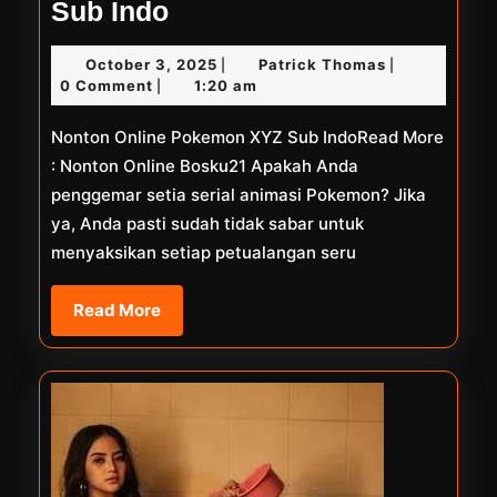
Nonton
Sub Indo
Online
October
Patrick
October 3, 2025
Patrick Thomas
|
|
Beyond
3,
Thomas
0 Comment
1:20 am
|
Evil
2025
Nonton Online Pokemon XYZ Sub IndoRead More
Sub
: Nonton Online Bosku21 Apakah Anda
Indo
penggemar setia serial animasi Pokemon? Jika
ya, Anda pasti sudah tidak sabar untuk
menyaksikan setiap petualangan seru
Read
Read More
More