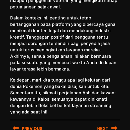
maupun penggemar veteran yang mengikuti setiap
petualangan sejak awal.
Dalam konteks ini, penting untuk tetap
berlangganan pada platform yang dipercaya guna
menikmati konten legal dan mendukung industri
kreatif. Tanggapan positif dari pengguna tentu
menjadi dorongan tersendiri bagi penyedia jasa
untuk terus meningkatkan layanan mereka.
Akhirnya, semua pengalaman ini akan bermuara
pada sesuatu yang membuat waktu Anda di depan
layar terasa lebih bermakna.
Ke depan, mari kita tunggu apa lagi kejutan dari
dunia Pokemon yang bakal disajikan untuk kita.
Sementara itu, nikmati perjalanan Ash dan kawan-
kawannya di Kalos, semuanya dapat dinikmati
dengan lebih fleksibel berkat layanan streaming
yang ada saat ini!
Post
PREVIOUS
NEXT