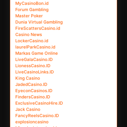
MyCasinoBon.id
Forum Gambling
Master Poker
Dunia Virtual Gambling
FireScattersCasino.id
Casino News
LockerCasino.id
laurelParkCasino.id
Markas Game Online
LiveGalaCasino.ID
LionessCasino.ID
LiveCasinoLinks.ID
King Casino
JadedCasino.ID
EyeconCasinos.ID
FindersCasino.ID
ExclusiveCasinoHire.ID
Jack Casino
FancyReelsCasino.ID
explosioncasino