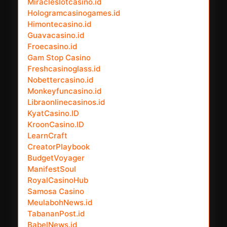
Miracleslotcasino.id
Hologramcasinogames.id
Himontecasino.id
Guavacasino.id
Froecasino.id
Gam Stop Casino
Freshcasinoglass.id
Nobettercasino.id
Monkeyfuncasino.id
Libraonlinecasinos.id
KyatCasino.ID
KroonCasino.ID
LearnCraft
CreatorPlaybook
BudgetVoyager
ManifestSoul
RoyalCasinoHub
Samosa Casino
MeulabohNews.id
TabananPost.id
BabelNews.id