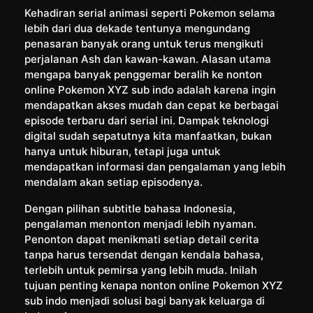
Kehadiran serial animasi seperti Pokemon selama
lebih dari dua dekade tentunya mengundang
penasaran banyak orang untuk terus mengikuti
perjalanan Ash dan kawan-kawan. Alasan utama
mengapa banyak penggemar beralih ke nonton
online Pokemon XYZ sub indo adalah karena ingin
mendapatkan akses mudah dan cepat ke berbagai
episode terbaru dari serial ini. Dampak teknologi
digital sudah sepatutnya kita manfaatkan, bukan
hanya untuk hiburan, tetapi juga untuk
mendapatkan informasi dan pengalaman yang lebih
mendalam akan setiap episodenya.
Dengan pilihan subtitle bahasa Indonesia,
pengalaman menonton menjadi lebih nyaman.
Penonton dapat menikmati setiap detail cerita
tanpa harus tersendat dengan kendala bahasa,
terlebih untuk pemirsa yang lebih muda. Inilah
tujuan penting kenapa nonton online Pokemon XYZ
sub indo menjadi solusi bagi banyak keluarga di