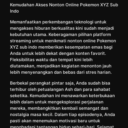
Kemudahan Akses Nonton Online Pokemon XYZ Sub
Indo
Memanfaatkan perkembangan teknologi untuk
mengakses hiburan berkualitas kini sudah menjadi
kebutuhan utama. Keberagaman pilihan platform
streaming untuk menikmati nonton online Pokemon
XYZ sub indo memberikan kesempatan emas bagi
Anda untuk lebih dekat dengan konten favorit.
Fleksibilitas waktu dan tempat kini lebih
diutamakan, menjadikan kegiatan menonton jauh
lebih menyenangkan dan bebas dari stres harian.
Berbekal perangkat pintar saja, Anda sudah bisa
terhibur oleh petualangan Ash dan para sahabat
seketika. Kemudahan ini menawarkan keterbukaan
lebih dalam untuk mengeksplorasi perjalanan
mereka, membangkitkan kembali semangat dan
nostalgia masa kecil. Dalam tiap episodenya, Anda
pasti akan menemukan motivasi baru untuk
menghadapi tantangan hidup sehari-hari. Selamat