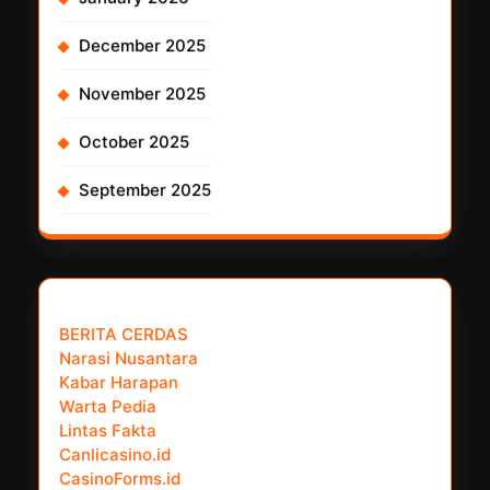
December 2025
November 2025
October 2025
September 2025
𝗣𝗮𝗿𝘁𝗻𝗲𝗿 𝗡𝗲𝘄𝘀 𝗡𝗲𝘁𝘄𝗼𝗿𝗸 :
BERITA CERDAS
Narasi Nusantara
Kabar Harapan
Warta Pedia
Lintas Fakta
Canlicasino.id
CasinoForms.id