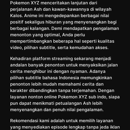
Pokemon XYZ menceritakan lanjutan dari
perjalanan Ash dan kawan-kawannya di wilayah
Kalos. Anime ini mengedepankan berbagai nilai
positif sekaligus hiburan yang menyenangkan bagi
berbagai kalangan. Demi mendapatkan pengalaman
menonton yang optimal, Anda perlu
mempertimbangkan beberapa hal seperti kualitas
video, pilihan subtitle, serta kemudahan akses.
Kehadiran platform streaming sekarang menjadi
andalan banyak penonton untuk menyaksikan jalan
cerita menghibur ini dengan nyaman. Adanya
pilihan subtitle bahasa Indonesia memungkinkan
penonton lebih mudah memahami cerita dan
karakter dibandingkan tanpa terjemahan. Dengan
layanan nonton online Pokemon XYZ sub indo, siapa
pun dapat menikmati petualangan Ash lebih
menyenangkan dan penuh nilai pengalaman.
Rekomendasi kami adalah untuk memilih layanan
yang menyediakan episode lengkap tanpa jeda iklan