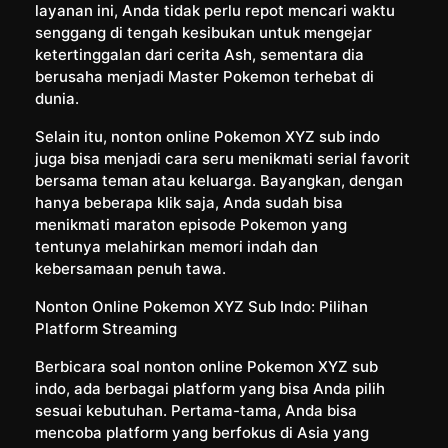
layanan ini, Anda tidak perlu repot mencari waktu
senggang di tengah kesibukan untuk mengejar
ketertinggalan dari cerita Ash, sementara dia
berusaha menjadi Master Pokemon terhebat di
dunia.
Selain itu, nonton online Pokemon XYZ sub indo
juga bisa menjadi cara seru menikmati serial favorit
bersama teman atau keluarga. Bayangkan, dengan
hanya beberapa klik saja, Anda sudah bisa
menikmati maraton episode Pokemon yang
tentunya melahirkan memori indah dan
kebersamaan penuh tawa.
Nonton Online Pokemon XYZ Sub Indo: Pilihan
Platform Streaming
Berbicara soal nonton online Pokemon XYZ sub
indo, ada berbagai platform yang bisa Anda pilih
sesuai kebutuhan. Pertama-tama, Anda bisa
mencoba platform yang berfokus di Asia yang