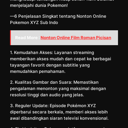
menjelajahi dunia Pokemon!
—6 Penjelasan Singkat tentang Nonton Online
Pokemon XYZ Sub Indo
Read More :
Nonton Online Film Roman Picisan
1. Kemudahan Akses: Layanan streaming
memberikan akses mudah dan cepat ke berbagai
tayangan favorit dengan subtitle yang
memudahkan pemahaman.
2. Kualitas Gambar dan Suara: Memastikan
pengalaman menonton yang maksimal dengan
resolusi tinggi dan audio yang jelas.
3. Reguler Update: Episode Pokémon XYZ
diperbarui secara berkala, memberi akses lebih
awal dibandingkan siaran televisi konvensional.