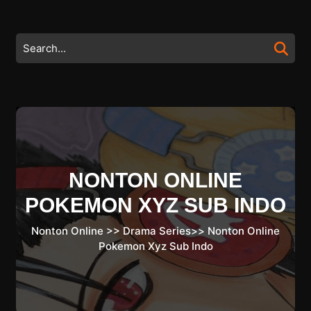
Skip
to
content
Search
Skip
for:
to
content
NONTON ONLINE
POKEMON XYZ SUB INDO
Nonton Online
>>
Drama Series
>>
Nonton Online
Pokemon Xyz Sub Indo