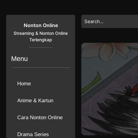
Skip
to
content
Search
Skip
for:
Nonton Online
to
Streaming & Nonton Online
content
Terlengkap
Menu
Home
Anime & Kartun
Cara Nonton Online
Drama Series