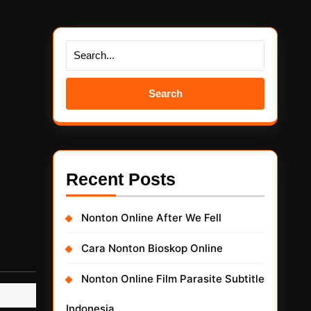
Search
for:
Recent Posts
Nonton Online After We Fell
Cara Nonton Bioskop Online
Nonton Online Film Parasite Subtitle
Indonesia