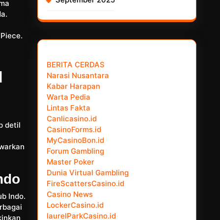
ama
a.
Piece.
𝗣𝗮𝗿𝘁𝗻𝗲𝗿 𝗡𝗲𝘄𝘀 𝗡𝗲𝘁𝘄𝗼𝗿𝗸 :
BERITA CERDAS
d
Narasi Nusantara
Kabar Harapan
Warta Pedia
Lintas Fakta
Canlicasino.id
 detil
CasinoForms.id
MyCasinoBon.id
awarkan
Forum Gambling
Master Poker
Dunia Virtual Gambling
ndo
FireScattersCasino.id
Casino News
b Indo.
LockerCasino.id
rbagai
laurelParkCasino.id
kinkan