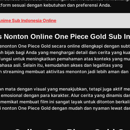
tform sesuai dengan kebutuhan dan preferensi Anda.
nime Sub Indonesia Online
 Nonton Online One Piece Gold Sub I
onton One Piece Gold secara online dilengkapi dengan subti
h bijak bagi Anda yang menghargai detail dan cerita yang kua
erfungsi untuk meningkatkan pemahaman atas konteks yang m
ahasa asli. Selain itu, kemudahan akses dan legalitas yang
n streaming membuat aktivitas menonton jadi lebih aman dan
 mata dengan visual yang menakjubkan, tetapi juga aktif m
 emosional dengan para karakter. Alur cerita yang dinamis da
memikat membuat film ini sangat layak untuk ditonton berkali-
si nonton One Piece Gold dengan mudah dan nyaman lewat dar