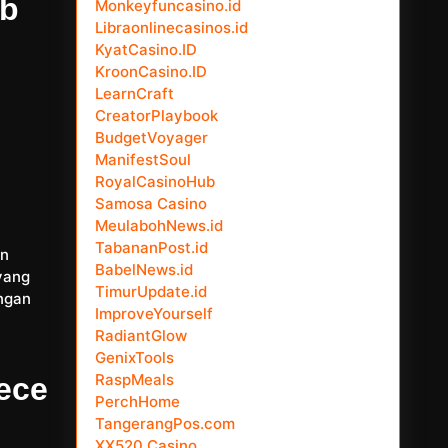
ub
Monkeyfuncasino.id
Libraonlinecasinos.id
KyatCasino.ID
KroonCasino.ID
LearnCraft
CreatorPlaybook
BudgetVoyager
ManifestSoul
RoyalCasinoHub
Samosa Casino
MeulabohNews.id
TabananPost.id
an
BabelNews.id
 yang
TimurUpdate.id
engan
ImproveYourself
RadiantGlow
GenixTools
RaspMeals
ece
PerchHome
TangerangPos.com
XX520 Casino