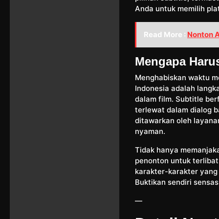
Anda untuk memilih pla
Read More :
Nonton A
Mengapa Harus
Menghabiskan waktu men
Indonesia adalah langka
dalam film. Subtitle b
terlewat dalam dialog b
ditawarkan oleh layana
nyaman.
Tidak hanya memanjakan
penonton untuk terlibat
karakter-karakter yang 
Buktikan sendiri sensa
—