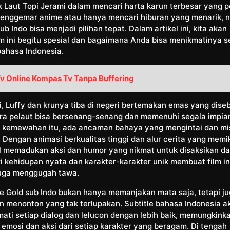
ak Laut Topi Jerami dalam mencari harta karun terbesar yang 
penggemar anime atau hanya mencari hiburan yang menarik, 
b Indo bisa menjadi pilihan tepat. Dalam artikel ini, kita akan
 ini begitu spesial dan bagaimana Anda bisa menikmatinya s
bahasa Indonesia.
v Online Kompas Tv Tanpa Buffering
ini, Luffy dan krunya tiba di negeri bertemakan emas yang dise
ra pelaut bisa bersenang-senang dan memenuhi segala impia
k kemewahan itu, ada ancaman bahaya yang mengintai dan mis
Dengan animasi berkualitas tinggi dan alur cerita yang memi
l memadukan aksi dan humor yang nikmat untuk disaksikan d
ri kehidupan nyata dan karakter-karakter unik membuat film in
juga menggugah tawa.
e Gold sub Indo bukan hanya memanjakan mata saja, tetapi j
 menonton yang tak terlupakan. Subtitle bahasa Indonesia a
i setiap dialog dan lelucon dengan lebih baik, memungkink
emosi dan aksi dari setiap karakter yang beragam. Di tengah