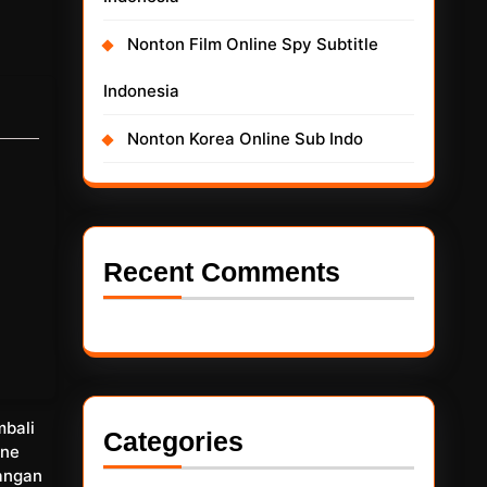
Nonton Film Online Spy Subtitle
Indonesia
Nonton Korea Online Sub Indo
Recent Comments
bali
Categories
One
langan