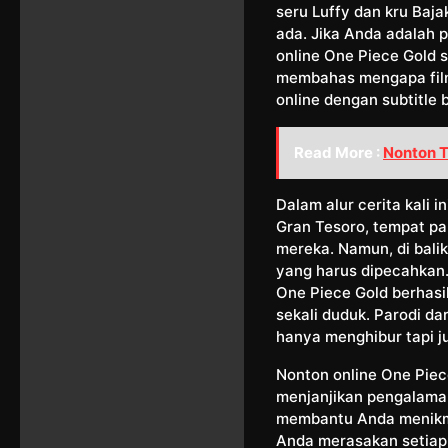
seru Luffy dan kru Baj
ada. Jika Anda adalah 
online One Piece Gold su
membahas mengapa film
online dengan subtitle 
Read More :
Nonton T
Dalam alur cerita kali 
Gran Tesoro, tempat pa
mereka. Namun, di bali
yang harus dipecahkan. 
One Piece Gold berhasi
sekali duduk. Parodi da
hanya menghibur tapi 
Nonton online One Piec
menjanjikan pengalaman
membantu Anda menikmat
Anda merasakan setiap 