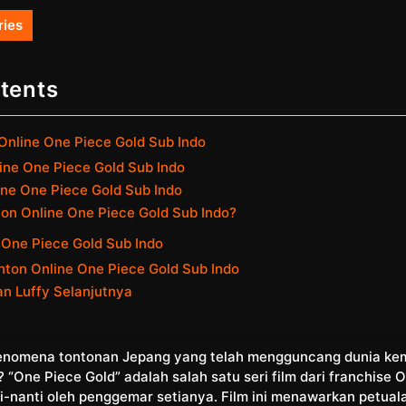
025
ries
tents
nline One Piece Gold Sub Indo
ine One Piece Gold Sub Indo
ine One Piece Gold Sub Indo
n Online One Piece Gold Sub Indo?
 One Piece Gold Sub Indo
ton Online One Piece Gold Sub Indo
an Luffy Selanjutnya
nomena tontonan Jepang yang telah mengguncang dunia kem
? “One Piece Gold” adalah salah satu seri film dari franchise 
ti-nanti oleh penggemar setianya. Film ini menawarkan petua