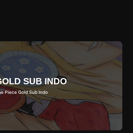
GOLD SUB INDO
e Piece Gold Sub Indo