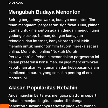
bioskop.
Mengubah Budaya Menonton
Seiring berjalannya waktu, budaya menonton film
telah mengalami pergeseran signifikan. Dulu, pilihan
utama untuk menonton adalah dengan mengunjungi
gedung bioskop. Namun, dengan kemajuan
teknologi dan internet, banyak orang kini lebih
memilih untuk menonton film favorit mereka secara
online. Menonton online “Noktah Merah
Perkawinan” di Rebahin menandakan pergeseran ini
dalam preferensi konsumen. Ini juga mencerminkan
kebutuhan akan kenyamanan dan kebebasan dalam
menikmati hiburan, yang semakin penting di era
modern ini.
Alasan Popularitas Rebahin
Anda mungkin bertanya, mengapa platform seperti
Rebahin menjadi begitu populer di kalangan
penonton? Jawabannya terletak pada kemudahan