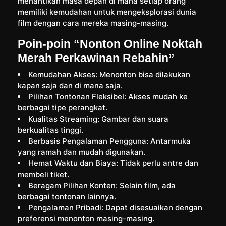
menantikan masa depan di mana setiap orang
memiliki kemudahan untuk mengeksplorasi dunia
film dengan cara mereka masing-masing.
Poin-poin “Nonton Online Noktah
Merah Perkawinan Rebahin”
Kemudahan Akses: Menonton bisa dilakukan
kapan saja dan di mana saja.
Pilihan Tontonan Fleksibel: Akses mudah ke
berbagai tipe perangkat.
Kualitas Streaming: Gambar dan suara
berkualitas tinggi.
Berbasis Pengalaman Pengguna: Antarmuka
yang ramah dan mudah digunakan.
Hemat Waktu dan Biaya: Tidak perlu antre dan
membeli tiket.
Beragam Pilihan Konten: Selain film, ada
berbagai tontonan lainnya.
Pengalaman Pribadi: Dapat disesuaikan dengan
preferensi menonton masing-masing.