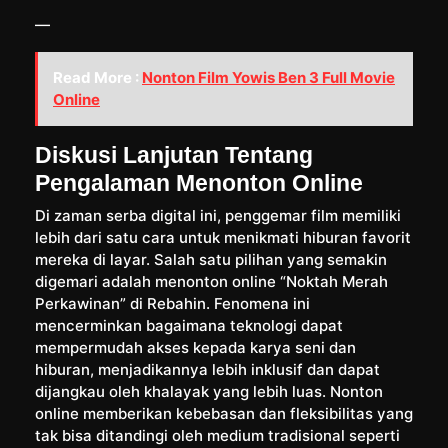
—
Read More :
Nonton Film Yowis Ben 3 Full Movie
Online
Diskusi Lanjutan Tentang
Pengalaman Menonton Online
Di zaman serba digital ini, penggemar film memiliki
lebih dari satu cara untuk menikmati hiburan favorit
mereka di layar. Salah satu pilihan yang semakin
digemari adalah menonton online “Noktah Merah
Perkawinan” di Rebahin. Fenomena ini
mencerminkan bagaimana teknologi dapat
mempermudah akses kepada karya seni dan
hiburan, menjadikannya lebih inklusif dan dapat
dijangkau oleh khalayak yang lebih luas. Nonton
online memberikan kebebasan dan fleksibilitas yang
tak bisa ditandingi oleh medium tradisional seperti