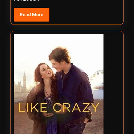
Read
Read More
More