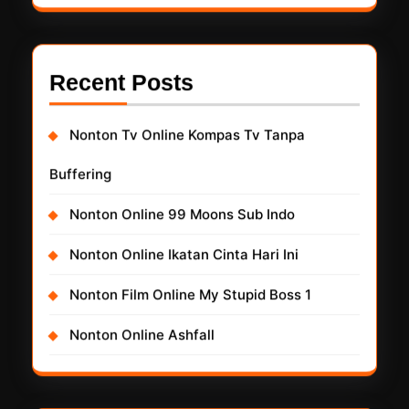
Recent Posts
Nonton Tv Online Kompas Tv Tanpa
Buffering
Nonton Online 99 Moons Sub Indo
Nonton Online Ikatan Cinta Hari Ini
Nonton Film Online My Stupid Boss 1
Nonton Online Ashfall