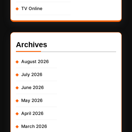
TV Online
Archives
August 2026
July 2026
June 2026
May 2026
April 2026
March 2026