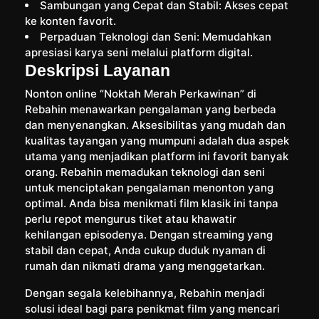
Sambungan yang Cepat dan Stabil: Akses cepat
ke konten favorit.
Perpaduan Teknologi dan Seni: Memudahkan
apresiasi karya seni melalui platform digital.
Deskripsi Layanan
Nonton online “Noktah Merah Perkawinan” di
Rebahin menawarkan pengalaman yang berbeda
dan menyenangkan. Aksesibilitas yang mudah dan
kualitas tayangan yang mumpuni adalah dua aspek
utama yang menjadikan platform ini favorit banyak
orang. Rebahin memadukan teknologi dan seni
untuk menciptakan pengalaman menonton yang
optimal. Anda bisa menikmati film klasik ini tanpa
perlu repot mengurus tiket atau khawatir
kehilangan episodenya. Dengan streaming yang
stabil dan cepat, Anda cukup duduk nyaman di
rumah dan nikmati drama yang menggetarkan.
Dengan segala kelebihannya, Rebahin menjadi
solusi ideal bagi para penikmat film yang mencari