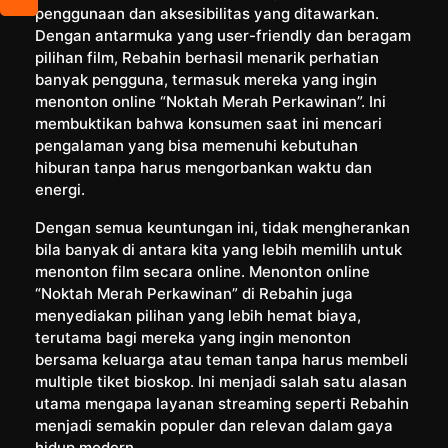
penggunaan dan aksesibilitas yang ditawarkan.
Dengan antarmuka yang user-friendly dan beragam
pilihan film, Rebahin berhasil menarik perhatian
banyak pengguna, termasuk mereka yang ingin
menonton online “Noktah Merah Perkawinan”. Ini
membuktikan bahwa konsumen saat ini mencari
pengalaman yang bisa memenuhi kebutuhan
hiburan tanpa harus mengorbankan waktu dan
energi.
Dengan semua keuntungan ini, tidak mengherankan
bila banyak di antara kita yang lebih memilih untuk
menonton film secara online. Menonton online
“Noktah Merah Perkawinan” di Rebahin juga
menyediakan pilihan yang lebih hemat biaya,
terutama bagi mereka yang ingin menonton
bersama keluarga atau teman tanpa harus membeli
multiple tiket bioskop. Ini menjadi salah satu alasan
utama mengapa layanan streaming seperti Rebahin
menjadi semakin populer dan relevan dalam gaya
hidup modern.