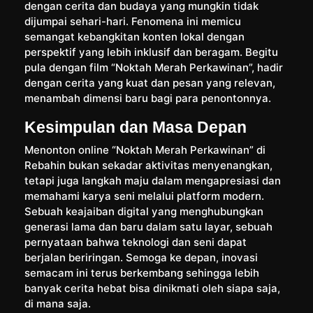
dengan cerita dan budaya yang mungkin tidak
dijumpai sehari-hari. Fenomena ini memicu
semangat kebangkitan konten lokal dengan
perspektif yang lebih inklusif dan beragam. Begitu
pula dengan film “Noktah Merah Perkawinan”, hadir
dengan cerita yang kuat dan pesan yang relevan,
menambah dimensi baru bagi para penontonnya.
Kesimpulan dan Masa Depan
Menonton online “Noktah Merah Perkawinan” di
Rebahin bukan sekadar aktivitas menyenangkan,
tetapi juga langkah maju dalam mengapresiasi dan
memahami karya seni melalui platform modern.
Sebuah keajaiban digital yang menghubungkan
generasi lama dan baru dalam satu layar, sebuah
pernyataan bahwa teknologi dan seni dapat
berjalan beriringan. Semoga ke depan, inovasi
semacam ini terus berkembang sehingga lebih
banyak cerita hebat bisa dinikmati oleh siapa saja,
di mana saja.