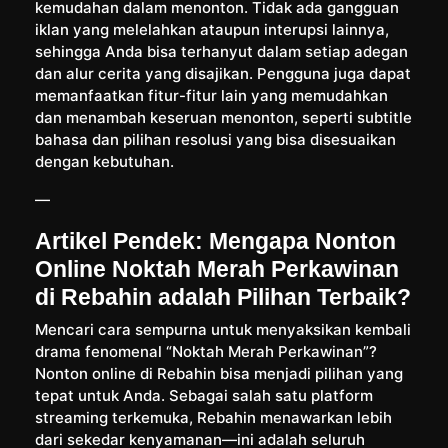
kemudahan dalam menonton. Tidak ada gangguan
iklan yang melelahkan ataupun interupsi lainnya,
sehingga Anda bisa terhanyut dalam setiap adegan
dan alur cerita yang disajikan. Pengguna juga dapat
memanfaatkan fitur-fitur lain yang memudahkan
dan menambah keseruan menonton, seperti subtitle
bahasa dan pilihan resolusi yang bisa disesuaikan
dengan kebutuhan.
—
Artikel Pendek: Mengapa Nonton
Online Noktah Merah Perkawinan
di Rebahin adalah Pilihan Terbaik?
Mencari cara sempurna untuk menyaksikan kembali
drama fenomenal “Noktah Merah Perkawinan”?
Nonton online di Rebahin bisa menjadi pilihan yang
tepat untuk Anda. Sebagai salah satu platform
streaming terkemuka, Rebahin menawarkan lebih
dari sekedar kenyamanan—ini adalah seluruh