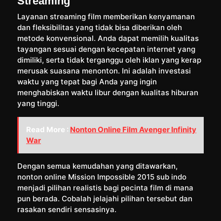
Streaming
Layanan streaming film memberikan kenyamanan
dan fleksibilitas yang tidak bisa diberikan oleh
metode konvensional. Anda dapat memilih kualitas
tayangan sesuai dengan kecepatan internet yang
dimiliki, serta tidak terganggu oleh iklan yang kerap
merusak suasana menonton. Ini adalah investasi
waktu yang tepat bagi Anda yang ingin
menghabiskan waktu libur dengan kualitas hiburan
yang tinggi.
Read More :
Nonton Online Film Avenger Infinity
War
Dengan semua kemudahan yang ditawarkan,
nonton online Mission Impossible 2015 sub indo
menjadi pilihan realistis bagi pecinta film di mana
pun berada. Cobalah jelajahi pilihan tersebut dan
rasakan sendiri sensasinya.