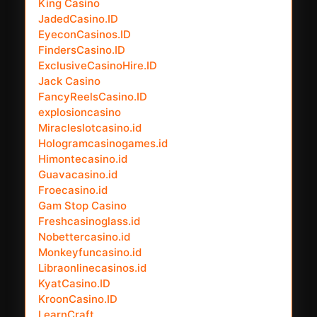
King Casino
JadedCasino.ID
EyeconCasinos.ID
FindersCasino.ID
ExclusiveCasinoHire.ID
Jack Casino
FancyReelsCasino.ID
explosioncasino
Miracleslotcasino.id
Hologramcasinogames.id
Himontecasino.id
Guavacasino.id
Froecasino.id
Gam Stop Casino
Freshcasinoglass.id
Nobettercasino.id
Monkeyfuncasino.id
Libraonlinecasinos.id
KyatCasino.ID
KroonCasino.ID
LearnCraft