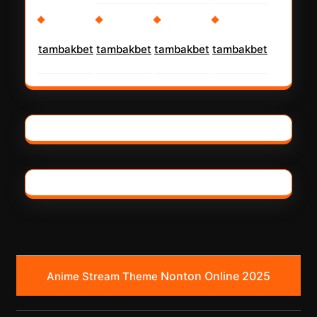
tambakbet
tambakbet
tambakbet
tambakbet
Scrol
Nonton Online 2025
Anime Stream Theme
Up