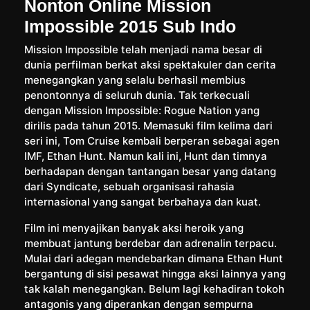
Nonton Online Mission
Impossible 2015 Sub Indo
Mission Impossible telah menjadi nama besar di
dunia perfilman berkat aksi spektakuler dan cerita
menegangkan yang selalu berhasil membius
penontonnya di seluruh dunia. Tak terkecuali
dengan Mission Impossible: Rogue Nation yang
dirilis pada tahun 2015. Memasuki film kelima dari
seri ini, Tom Cruise kembali berperan sebagai agen
IMF, Ethan Hunt. Namun kali ini, Hunt dan timnya
berhadapan dengan tantangan besar yang datang
dari Syndicate, sebuah organisasi rahasia
internasional yang sangat berbahaya dan kuat.
Film ini menyajikan banyak aksi heroik yang
membuat jantung berdebar dan adrenalin terpacu.
Mulai dari adegan mendebarkan dimana Ethan Hunt
bergantung di sisi pesawat hingga aksi lainnya yang
tak kalah menegangkan. Belum lagi kehadiran tokoh
antagonis yang diperankan dengan sempurna