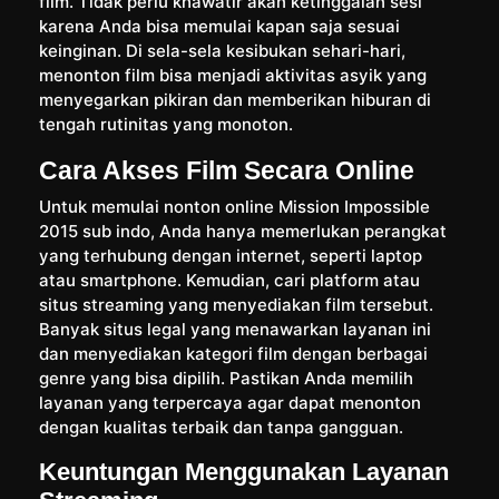
film. Tidak perlu khawatir akan ketinggalan sesi
karena Anda bisa memulai kapan saja sesuai
keinginan. Di sela-sela kesibukan sehari-hari,
menonton film bisa menjadi aktivitas asyik yang
menyegarkan pikiran dan memberikan hiburan di
tengah rutinitas yang monoton.
Cara Akses Film Secara Online
Untuk memulai nonton online Mission Impossible
2015 sub indo, Anda hanya memerlukan perangkat
yang terhubung dengan internet, seperti laptop
atau smartphone. Kemudian, cari platform atau
situs streaming yang menyediakan film tersebut.
Banyak situs legal yang menawarkan layanan ini
dan menyediakan kategori film dengan berbagai
genre yang bisa dipilih. Pastikan Anda memilih
layanan yang terpercaya agar dapat menonton
dengan kualitas terbaik dan tanpa gangguan.
Keuntungan Menggunakan Layanan