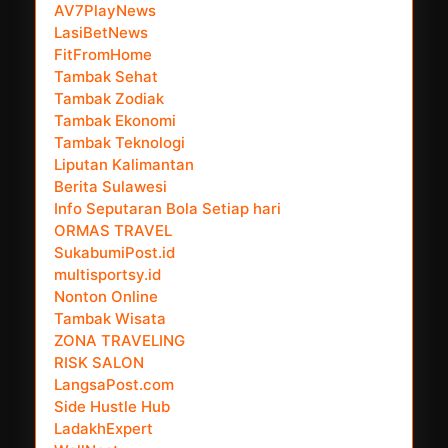
AV7PlayNews
LasiBetNews
FitFromHome
Tambak Sehat
Tambak Zodiak
Tambak Ekonomi
Tambak Teknologi
Liputan Kalimantan
Berita Sulawesi
Info Seputaran Bola Setiap hari
ORMAS TRAVEL
SukabumiPost.id
multisportsy.id
Nonton Online
Tambak Wisata
ZONA TRAVELING
RISK SALON
LangsaPost.com
Side Hustle Hub
LadakhExpert