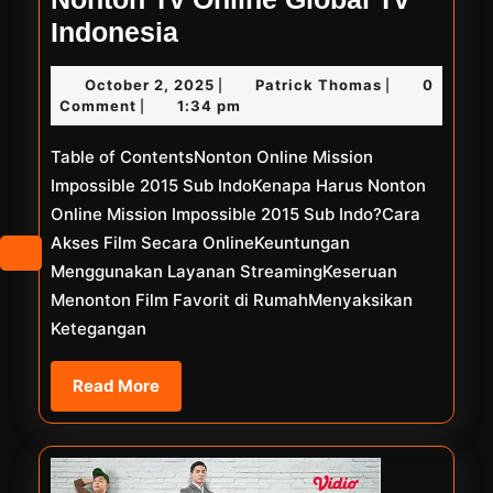
Nonton
Indonesia
Tv
October
Patrick
October 2, 2025
Patrick Thomas
0
|
|
Online
2,
Thomas
Comment
1:34 pm
|
Global
2025
Table of ContentsNonton Online Mission
Tv
Impossible 2015 Sub IndoKenapa Harus Nonton
Indonesia
Online Mission Impossible 2015 Sub Indo?Cara
Akses Film Secara OnlineKeuntungan
Menggunakan Layanan StreamingKeseruan
Menonton Film Favorit di RumahMenyaksikan
Ketegangan
Read
Read More
More