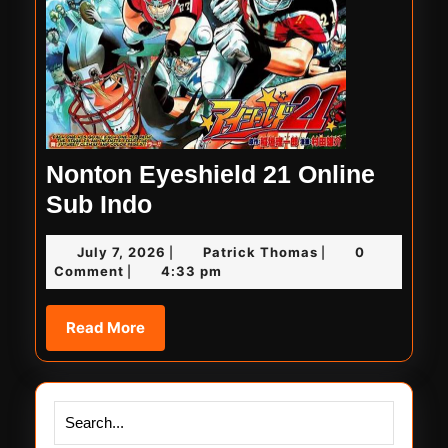
Nonton Eyeshield 21 Online
Nonton
Sub Indo
Eyeshield
July
Patrick
July 7, 2026
Patrick Thomas
0
|
|
21
7,
Thomas
Comment
4:33 pm
|
Online
2026
Sub
Read
Read More
More
Indo