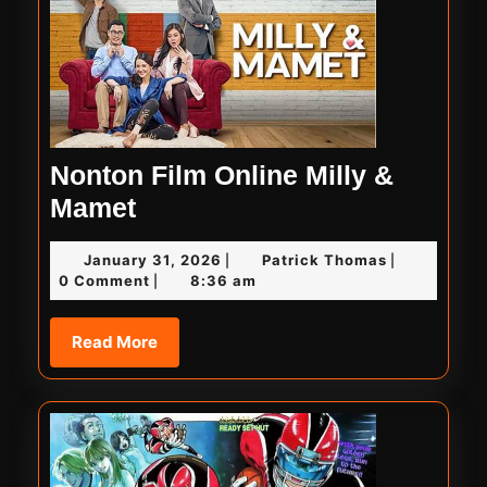
Nonton Film Online Milly &
Nonton
Mamet
Film
January
Patrick
January 31, 2026
Patrick Thomas
|
|
Online
31,
Thomas
0 Comment
8:36 am
|
Milly
2026
&
Read
Read More
Mamet
More