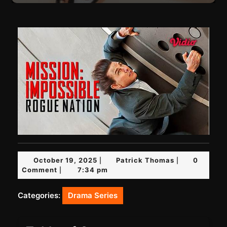
October
Patrick
October 19, 2025
Patrick Thomas
0
|
|
19,
Thomas
Comment
7:34 pm
|
2025
Categories:
Drama Series