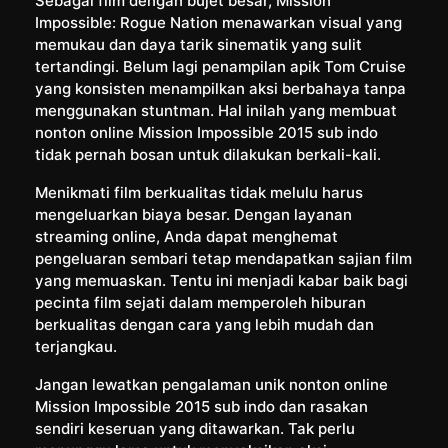
Sebagai film dengan bujet besar, Mission
Impossible: Rogue Nation menawarkan visual yang
memukau dan daya tarik sinematik yang sulit
tertandingi. Belum lagi penampilan apik Tom Cruise
yang konsisten menampilkan aksi berbahaya tanpa
menggunakan stuntman. Hal inilah yang membuat
nonton online Mission Impossible 2015 sub indo
tidak pernah bosan untuk dilakukan berkali-kali.
Menikmati film berkualitas tidak melulu harus
mengeluarkan biaya besar. Dengan layanan
streaming online, Anda dapat menghemat
pengeluaran sembari tetap mendapatkan sajian film
yang memuaskan. Tentu ini menjadi kabar baik bagi
pecinta film sejati dalam memperoleh hiburan
berkualitas dengan cara yang lebih mudah dan
terjangkau.
Jangan lewatkan pengalaman unik nonton online
Mission Impossible 2015 sub indo dan rasakan
sendiri keseruan yang ditawarkan. Tak perlu