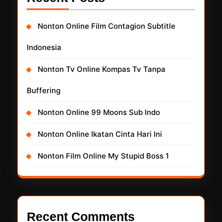
Nonton Online Film Contagion Subtitle
Indonesia
Nonton Tv Online Kompas Tv Tanpa
Buffering
Nonton Online 99 Moons Sub Indo
Nonton Online Ikatan Cinta Hari Ini
Nonton Film Online My Stupid Boss 1
Recent Comments