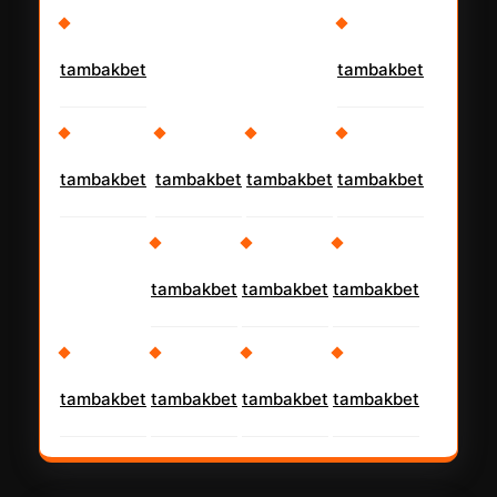
tambakbet
tambakbet
tambakbet
tambakbet
tambakbet
tambakbet
tambakbet
tambakbet
tambakbet
tambakbet
tambakbet
tambakbet
tambakbet