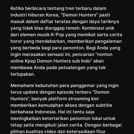
Ketika berbicara tentang tren terbaru dalam
industri hiburan Korea, “Demon Hunters” pasti
masuk dalam daftar teratas dengan daya tariknya
yang tidak bisa dianggap remeh. Kombinasi unik
dari elemen musik K-Pop yang memikat serta cerita
horor yang mendebarkan, memberikan pengalaman
yang berbeda bagi para penonton. Bagi Anda yang
ingin merasakan sensasi ini, pencarian “nonton
online Kpop Demon Hunters sub Indo” akan
membawa Anda pada petualangan yang tak
terlupakan.
Memahami kebutuhan para penggemar yang ingin
terus update dengan episode terbaru “Demon
Hunters”, banyak platform streaming kini
memberikan kemudahan akses dengan subtitle
berbahasa Indonesia. Hal ini tentu saja
meningkatkan ketertarikan penonton lokal untuk
tetap setia mengikuti jalan cerita. Dengan berbagai
pilihan kualitas video dan ketersediaan fitur