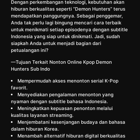
Dengan perkembangan teknologi, kebutuhan akan
hiburan berkualitas seperti “Demon Hunters” terus
mendapatkan panggungnya. Sebagai penggemar,
Anda tak perlu lagi bingung mencari cara terbaik
untuk menikmati setiap episodenya dengan subtitle
Indonesia yang siap untuk dinikmati. Jadi, sudah
siapkah Anda untuk menjadi bagian dari
petualangan ini?
—Tujuan Terkait Nonton Online Kpop Demon
Hunters Sub Indo
Mempermudah akses menonton serial K-Pop
favorit.
Menyediakan pengalaman menonton yang
nyaman dengan subtitle bahasa Indonesia.
Meningkatkan kepuasan penonton melalui
kualitas layanan streaming.
Menjembatani kesenjangan budaya dan bahasa
dalam hiburan Korea.
Menambah alternatif hiburan digital berkualitas