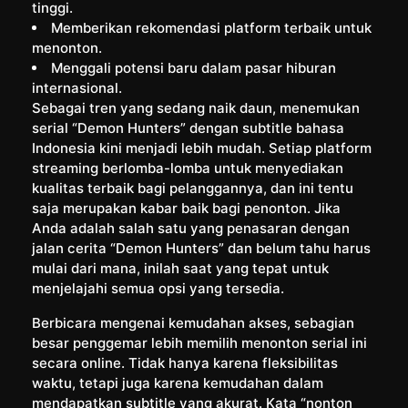
tinggi.
Memberikan rekomendasi platform terbaik untuk
menonton.
Menggali potensi baru dalam pasar hiburan
internasional.
Sebagai tren yang sedang naik daun, menemukan
serial “Demon Hunters” dengan subtitle bahasa
Indonesia kini menjadi lebih mudah. Setiap platform
streaming berlomba-lomba untuk menyediakan
kualitas terbaik bagi pelanggannya, dan ini tentu
saja merupakan kabar baik bagi penonton. Jika
Anda adalah salah satu yang penasaran dengan
jalan cerita “Demon Hunters” dan belum tahu harus
mulai dari mana, inilah saat yang tepat untuk
menjelajahi semua opsi yang tersedia.
Berbicara mengenai kemudahan akses, sebagian
besar penggemar lebih memilih menonton serial ini
secara online. Tidak hanya karena fleksibilitas
waktu, tetapi juga karena kemudahan dalam
mendapatkan subtitle yang akurat. Kata “nonton