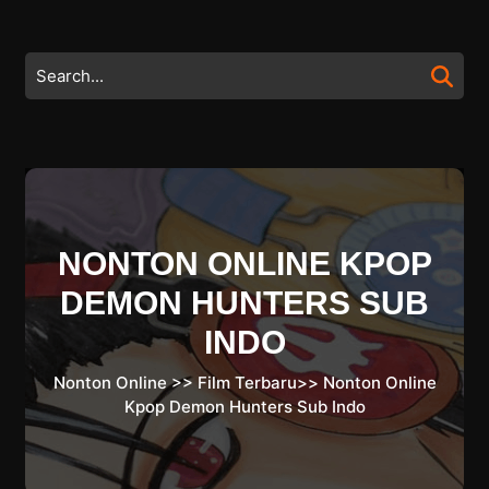
Skip
to
content
Search
Skip
for:
to
content
NONTON ONLINE KPOP
DEMON HUNTERS SUB
INDO
Nonton Online
>>
Film Terbaru
>>
Nonton Online
Kpop Demon Hunters Sub Indo