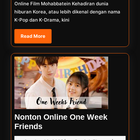
Online Film Mohabbatein Kehadiran dunia
Sub
hiburan Korea, atau lebih dikenal dengan nama
Indo
K-Pop dan K-Drama, kini
Read
Read More
More
Nonton Online One Week
Nonton
Friends
Online