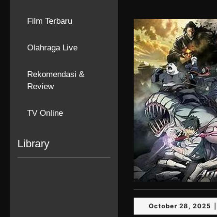
Film Terbaru
Olahraga Live
Rekomendasi &
Review
TV Online
Library
O
October 28, 2025
|
2