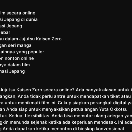
lm secara online
i Jepang di dunia
si Jepang
lebar
su dalam Jujutsu Kaisen Zero
gan seri manga
lainnya yang populer
n nonton online
ya dalam film
masi Jepang
ujutsu Kaisen Zero secara online? Ada banyak alasan untuk i
ngkan, Anda tidak perlu antre untuk mendapatkan tiket atau
 untuk menikmati film ini. Cukup siapkan perangkat digital y
dan Anda siap untuk menyaksikan petualangan Yuta Okkotsu
tuk. Kedua, fleksibilitas. Anda bisa memutar ulang adegan ya
ngkin menunda sejenak ketika ada keperluan mendesak. Ini ad
 Anda dapatkan ketika menonton di bioskop konvensional.