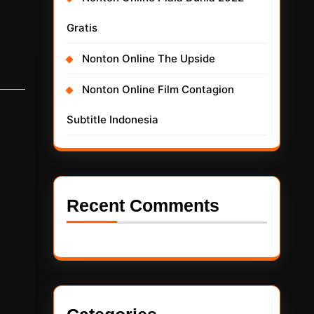
Gratis
Nonton Online The Upside
Nonton Online Film Contagion
Subtitle Indonesia
Recent Comments