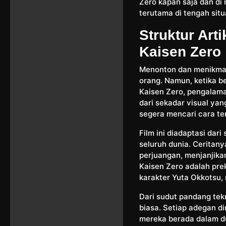
Zero kapan saja dan di
terutama di tengah situ
Struktur Art
Kaisen Zero
Menonton dan menikmati
orang. Namun, ketika b
Kaisen Zero, pengalama
dari sekadar visual ya
segera mencari cara ter
Film ini diadaptasi dar
seluruh dunia. Ceritan
perjuangan, menjanjikan
Kaisen Zero adalah pre
karakter Yuta Okkotsu
Dari sudut pandang tekn
biasa. Setiap adegan d
mereka berada dalam du