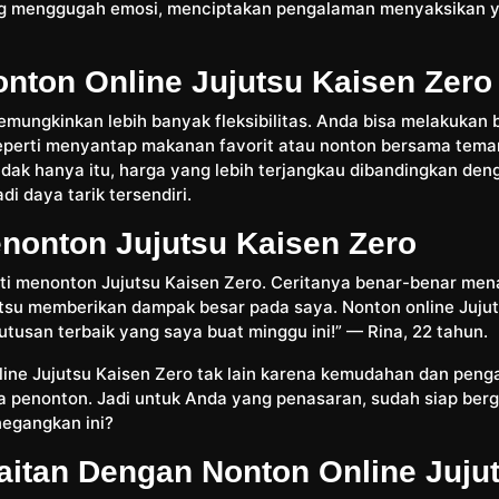
ng menggugah emosi, menciptakan pengalaman menyaksikan 
nton Online Jujutsu Kaisen Zero
emungkinkan lebih banyak fleksibilitas. Anda bisa melakukan
seperti menyantap makanan favorit atau nonton bersama tema
idak hanya itu, harga yang lebih terjangkau dibandingkan den
di daya tarik tersendiri.
enonton Jujutsu Kaisen Zero
nti menonton Jujutsu Kaisen Zero. Ceritanya benar-benar men
tsu memberikan dampak besar pada saya. Nonton online Juju
tusan terbaik yang saya buat minggu ini!” — Rina, 22 tahun.
nline Jujutsu Kaisen Zero tak lain karena kemudahan dan pen
a penonton. Jadi untuk Anda yang penasaran, sudah siap ber
egangkan ini?
aitan Dengan Nonton Online Juju