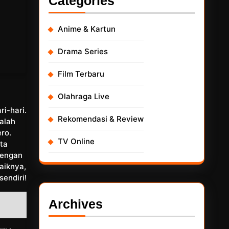
Categories
Anime & Kartun
Drama Series
Film Terbaru
Olahraga Live
ri-hari.
Rekomendasi & Review
alah
ro.
TV Online
ita
dengan
aiknya,
endiri!
Archives