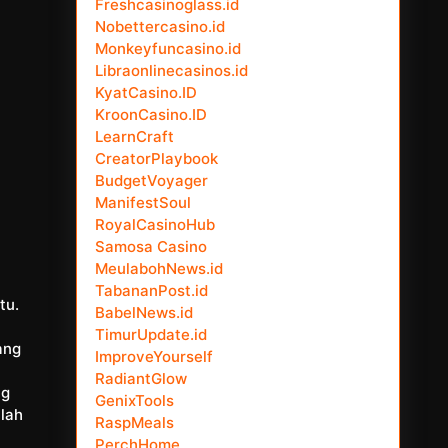
Freshcasinoglass.id
Nobettercasino.id
Monkeyfuncasino.id
Libraonlinecasinos.id
KyatCasino.ID
KroonCasino.ID
LearnCraft
CreatorPlaybook
BudgetVoyager
ManifestSoul
RoyalCasinoHub
Samosa Casino
MeulabohNews.id
TabananPost.id
tu.
BabelNews.id
TimurUpdate.id
ang
ImproveYourself
RadiantGlow
ng
GenixTools
alah
RaspMeals
PerchHome