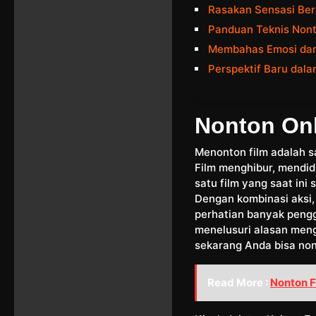
Rasakan Sensasi Ber
Panduan Teknis Nont
Membahas Emosi dan
Perspektif Baru dala
Nonton Onl
Menonton film adalah sa
Film menghibur, mendid
satu film yang saat ini
Dengan kombinasi aksi, 
perhatian banyak pengge
menelusuri alasan meng
sekarang Anda bisa non
Read More :
Nonton F