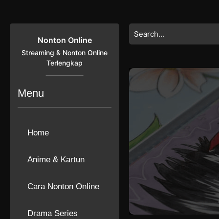
Skip
to
content
Search
Skip
for:
Nonton Online
to
Streaming & Nonton Online
content
Terlengkap
Menu
Home
Anime & Kartun
Cara Nonton Online
Drama Series