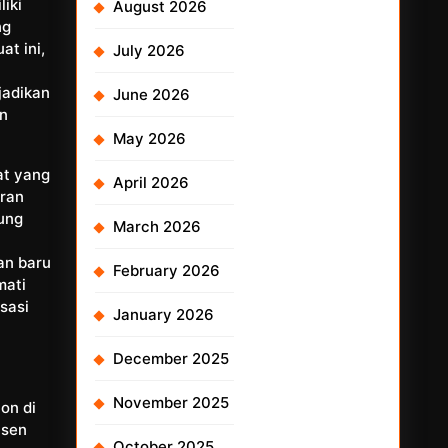
iki
August 2026
ng
t ini,
July 2026
jadikan
June 2026
an
May 2026
at yang
April 2026
uran
ung
March 2026
an baru
February 2026
mati
sasi
January 2026
December 2025
November 2025
on di
isen
October 2025