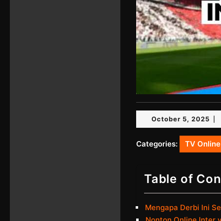
Oc
October 5, 2025
|
5,
20
Categories:
TV Online
Table of Con
Mengapa Derbi Ini Se
Nonton Online Inter