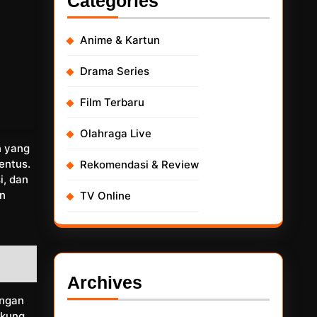
Categories
Anime & Kartun
Drama Series
Film Terbaru
Olahraga Live
n yang
entus.
Rekomendasi & Review
i, dan
on
TV Online
Archives
engan
ukung