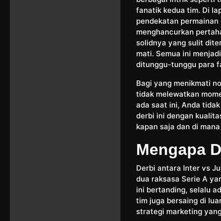
fanatik kedua tim. Di la
pendekatan permainan c
menghancurkan pertaha
solidnya yang sulit di
mati. Semua ini menjad
ditunggu-tunggu para f
Bagi yang menikmati non
tidak melewatkan momen
ada saat ini, Anda tida
derbi ini dengan kuali
kapan saja dan di mana 
Mengapa De
Derbi antara Inter vs 
dua raksasa Serie A ya
ini bertanding, selalu a
tim juga bersaing di l
strategi marketing yang