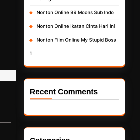
Nonton Online 99 Moons Sub Indo
Nonton Online Ikatan Cinta Hari Ini
Nonton Film Online My Stupid Boss
1
Recent Comments