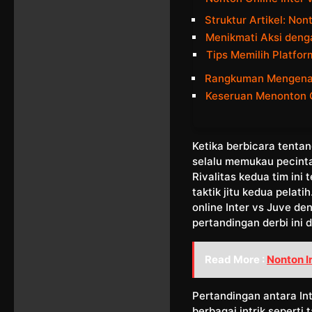
Struktur Artikel: Non
Menikmati Aksi deng
Tips Memilih Platfo
Rangkuman Mengenai 
Keseruan Menonton O
Ketika berbicara tentan
selalu memukau pecinta 
Rivalitas kedua tim ini
taktik jitu kedua pelat
online Inter vs Juve d
pertandingan derbi ini
Read More :
Nonton I
Pertandingan antara In
berbagai intrik seperti 