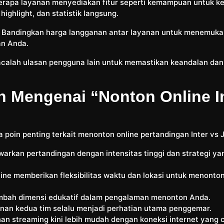
erapa layanan menyediakan fitur seperti kemampuan untuk k
ghlight, dan statistik langsung.
: Bandingkan harga langganan antar layanan untuk menemuk
an Anda.
acalah ulasan pengguna lain untuk memastikan keandalan dan
 Mengenai “Nonton Online I
 poin penting terkait menonton online pertandingan Inter vs 
warkan pertandingan dengan intensitas tinggi dan strategi ya
line memberikan fleksibilitas waktu dan lokasi untuk menonto
mbah dimensi edukatif dalam pengalaman menonton Anda.
inan kedua tim selalu menjadi perhatian utama penggemar.
an streaming kini lebih mudah dengan koneksi internet yang 