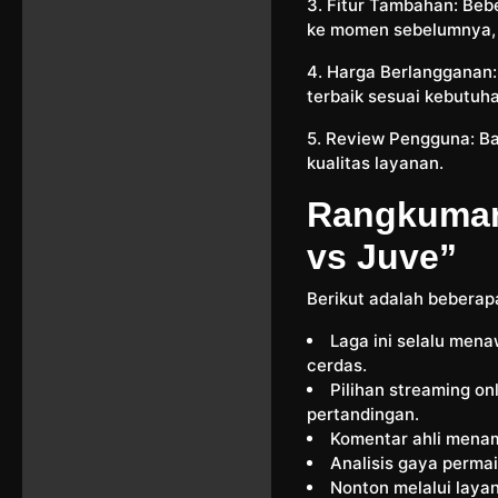
3. Fitur Tambahan: Beb
ke momen sebelumnya, hi
4. Harga Berlangganan
terbaik sesuai kebutuh
5. Review Pengguna: B
kualitas layanan.
Rangkuman
vs Juve”
Berikut adalah beberapa
Laga ini selalu mena
cerdas.
Pilihan streaming on
pertandingan.
Komentar ahli mena
Analisis gaya perma
Nonton melalui layan