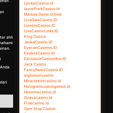
onsif.
LockerCasino.id
laurelParkCasino.id
gan
Markas Game Online
LiveGalaCasino.ID
LionessCasino.ID
LiveCasinoLinks.ID
King Casino
ar ahli
JadedCasino.ID
emahami
EyeconCasinos.ID
ainan.
FindersCasino.ID
e
ExclusiveCasinoHire.ID
Jack Casino
r Anda
FancyReelsCasino.ID
explosioncasino
Miracleslotcasino.id
dari
Hologramcasinogames.id
Himontecasino.id
Guavacasino.id
Froecasino.id
Gam Stop Casino