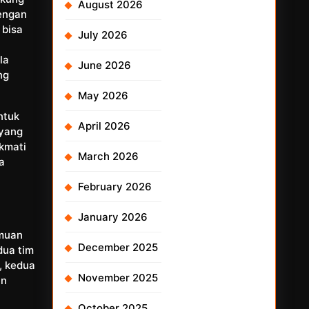
August 2026
dengan
 bisa
July 2026
la
June 2026
ng
May 2026
ntuk
April 2026
 yang
ikmati
March 2026
a
February 2026
January 2026
emuan
December 2025
dua tim
n, kedua
November 2025
an
October 2025