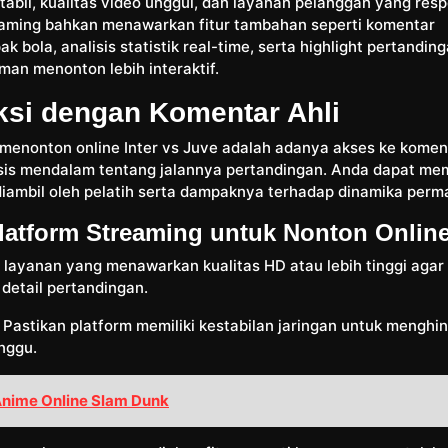
abil, kualitas video unggul, dan layanan pelanggan yang resp
eaming bahkan menawarkan fitur tambahan seperti komentar
k bola, analisis statistik real-time, serta highlight pertandin
an menonton lebih interaktif.
ksi dengan Komentar Ahli
menonton online Inter vs Juve adalah adanya akses ke koment
sis mendalam tentang jalannya pertandingan. Anda dapat m
diambil oleh pelatih serta dampaknya terhadap dinamika perm
latform Streaming untuk Nonton Onlin
ih layanan yang menawarkan kualitas HD atau lebih tinggi aga
detail pertandingan.
 Pastikan platform memiliki kestabilan jaringan untuk menghin
nggu.
nime Online Slam Dunk