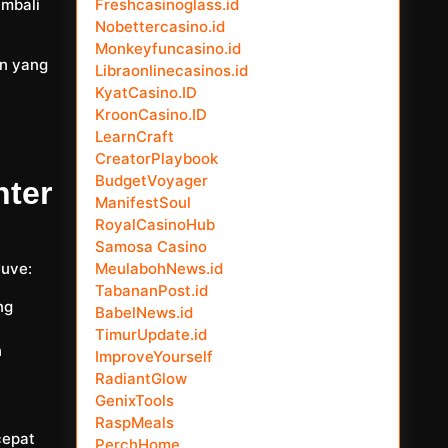
embali
Freshcasinoglass.id
Nobettercasino.id
Monkeyfuncasino.id
an yang
Libraonlinecasinos.id
KyatCasino.ID
KroonCasino.ID
LearnCraft
CreatorPlaybook
BudgetVoyager
nter
ManifestSoul
RoyalCasinoHub
Samosa Casino
Juve:
MeulabohNews.id
TabananPost.id
ng
BabelNews.id
TimurUpdate.id
n
ImproveYourself
RadiantGlow
GenixTools
RaspMeals
cepat
PerchHome