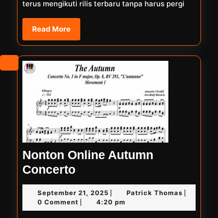
terus mengikuti rilis terbaru tanpa harus pergi
Read
Read More
More
Nonton Online Autumn
Nonton
Concerto
Online
September
Patrick
September 21, 2025
Patrick Thomas
|
|
Autumn
21,
Thomas
0 Comment
4:20 pm
|
Concerto
2025