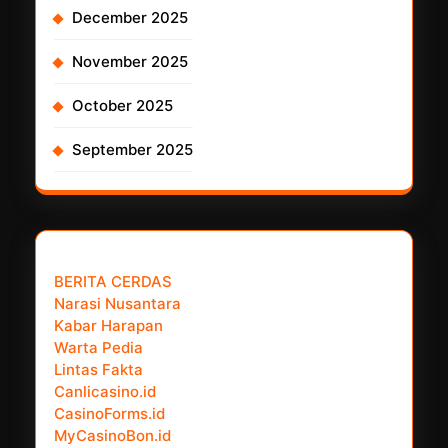
December 2025
November 2025
October 2025
September 2025
𝗣𝗮𝗿𝘁𝗻𝗲𝗿 𝗡𝗲𝘄𝘀 𝗡𝗲𝘁𝘄𝗼𝗿𝗸 :
BERITA CERDAS
Narasi Nusantara
Kabar Harapan
Warta Pedia
Lintas Fakta
Canlicasino.id
CasinoForms.id
MyCasinoBon.id