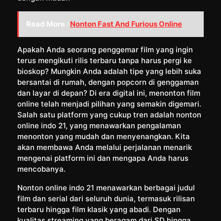
Read More :
Nonton Fast And Furious Online
Apakah Anda seorang penggemar film yang ingin
terus mengikuti rilis terbaru tanpa harus pergi ke
bioskop? Mungkin Anda adalah tipe yang lebih suka
bersantai di rumah, dengan popcorn di genggaman
dan layar di depan? Di era digital ini, menonton film
online telah menjadi pilihan yang semakin digemari.
Salah satu platform yang cukup tren adalah nonton
online indo 21, yang menawarkan pengalaman
menonton yang mudah dan menyenangkan. Kita
akan membawa Anda melalui perjalanan menarik
mengenai platform ini dan mengapa Anda harus
mencobanya.
Nonton online indo 21 menawarkan berbagai judul
film dan serial dari seluruh dunia, termasuk rilisan
terbaru hingga film klasik yang abadi. Dengan
kualitas streaming yang beragam dari SD hingga