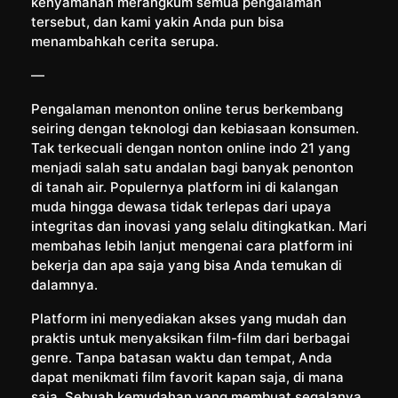
kenyamanan merangkum semua pengalaman
tersebut, dan kami yakin Anda pun bisa
menambahkah cerita serupa.
—
Pengalaman menonton online terus berkembang
seiring dengan teknologi dan kebiasaan konsumen.
Tak terkecuali dengan nonton online indo 21 yang
menjadi salah satu andalan bagi banyak penonton
di tanah air. Populernya platform ini di kalangan
muda hingga dewasa tidak terlepas dari upaya
integritas dan inovasi yang selalu ditingkatkan. Mari
membahas lebih lanjut mengenai cara platform ini
bekerja dan apa saja yang bisa Anda temukan di
dalamnya.
Platform ini menyediakan akses yang mudah dan
praktis untuk menyaksikan film-film dari berbagai
genre. Tanpa batasan waktu dan tempat, Anda
dapat menikmati film favorit kapan saja, di mana
saja. Sebuah kemudahan yang membuat segalanya