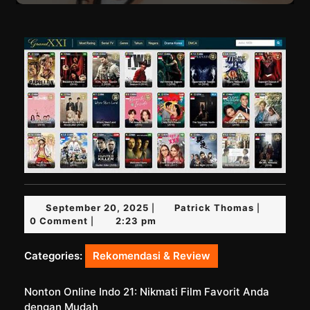
September
Patrick
September 20, 2025
Patrick Thomas
|
|
20,
Thomas
0 Comment
2:23 pm
|
2025
Categories:
Rekomendasi & Review
Nonton Online Indo 21: Nikmati Film Favorit Anda
dengan Mudah