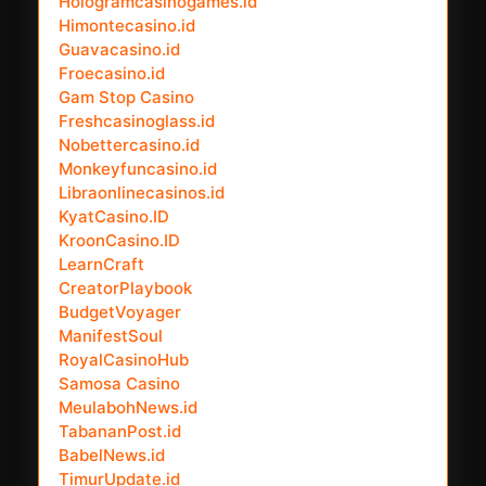
Hologramcasinogames.id
Himontecasino.id
Guavacasino.id
Froecasino.id
Gam Stop Casino
Freshcasinoglass.id
Nobettercasino.id
Monkeyfuncasino.id
Libraonlinecasinos.id
KyatCasino.ID
KroonCasino.ID
LearnCraft
CreatorPlaybook
BudgetVoyager
ManifestSoul
RoyalCasinoHub
Samosa Casino
MeulabohNews.id
TabananPost.id
BabelNews.id
TimurUpdate.id