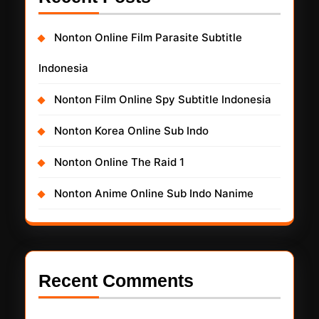
Nonton Online Film Parasite Subtitle
Indonesia
Nonton Film Online Spy Subtitle Indonesia
Nonton Korea Online Sub Indo
Nonton Online The Raid 1
Nonton Anime Online Sub Indo Nanime
Recent Comments