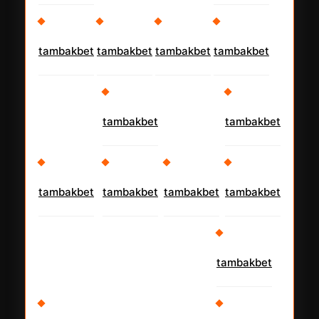
tambakbet
tambakbet
tambakbet
tambakbet
tambakbet
tambakbet
tambakbet
tambakbet
tambakbet
tambakbet
tambakbet