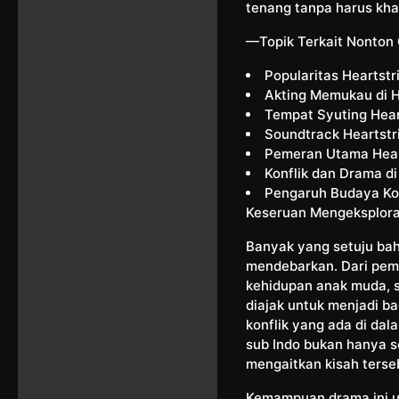
tenang tanpa harus kha
—Topik Terkait Nonton 
Popularitas Heartstr
Akting Memukau di H
Tempat Syuting Hear
Soundtrack Heartstri
Pemeran Utama Hear
Konflik dan Drama di
Pengaruh Budaya Ko
Keseruan Mengeksploras
Banyak yang setuju ba
mendebarkan. Dari pe
kehidupan anak muda, se
diajak untuk menjadi ba
konflik yang ada di dal
sub Indo bukan hanya so
mengaitkan kisah terse
Kemampuan drama ini un