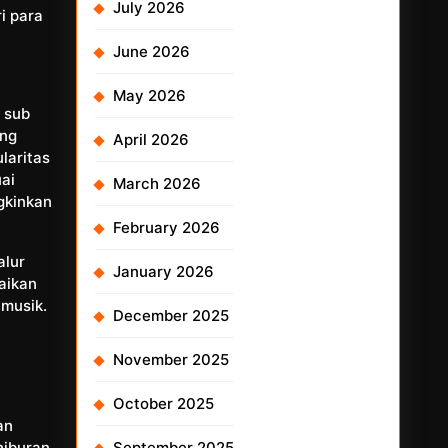
July 2026
i para
June 2026
May 2026
 sub
ang
April 2026
laritas
ai
March 2026
gkinkan
February 2026
alur
January 2026
aikan
 musik.
December 2025
November 2025
October 2025
an
hiburan
September 2025