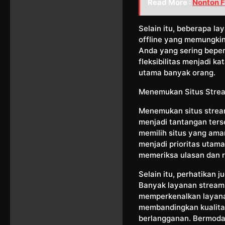
Read More :
Nonton F
Selain itu, beberapa l
offline yang memungkink
Anda yang sering beperg
fleksibilitas menjadi k
utama banyak orang.
Menemukan Situs Strea
Menemukan situs stream
menjadi tantangan terse
memilih situs yang ama
menjadi prioritas utama
memeriksa ulasan dan 
Selain itu, perhatikan
Banyak layanan stream
memperkenalkan layana
membandingkan kualita
berlangganan. Bermodal